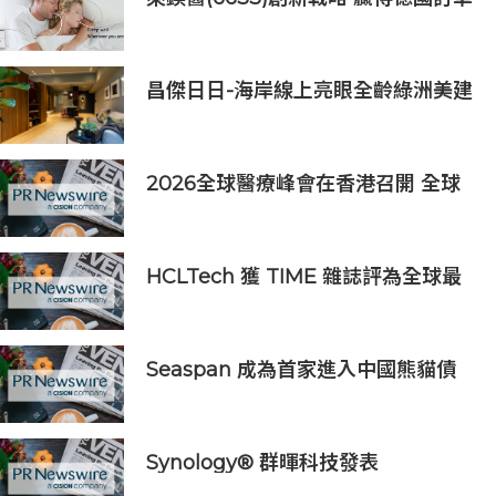
銷售
昌傑日日-海岸線上亮眼全齡綠洲美建
築
2026全球醫療峰會在香港召開 全球
醫療健康力量共議：讓突破真正抵達
患者
HCLTech 獲 TIME 雜誌評為全球最
具可持續發展表現的企業之一
Seaspan 成為首家進入中國熊貓債
券市場的國際船東及營運商
Synology® 群暉科技發表
DiskStation neo+ 系列，以低入手