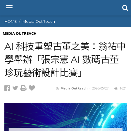
T
o
g
HOME
Media OutReach
g
l
MEDIA OUTREACH
e
AI 科技重塑古董之美：翁祐中
n
a
學舉辦「張宗憲 AI 數碼古董
v
i
珍玩藝術設計比賽」
g
a
t
i
By
Media OutReach
-
2026/05/27
1621
o
n