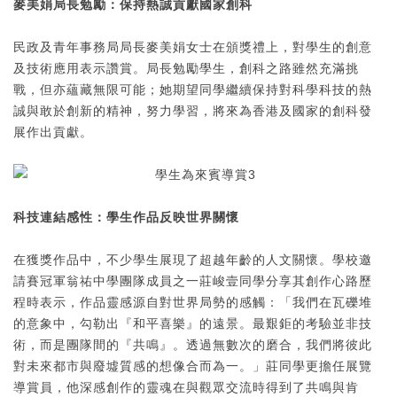
麥美娟局長勉勵：保持熱誠
貢獻國家創科
民政及青年事務局局長麥美娟女士在頒獎禮上，對學生的創意
及技術應用表示讚賞。局長勉勵學生，創科之路雖然充滿挑
戰，但亦蘊藏無限可能；她期望同學繼續保持對科學科技的熱
誠與敢於創新的精神，努力學習，將來為香港及國家的創科發
展作出貢獻。
科技連結感性：學生作品反映世界關懷
在獲獎作品中，不少學生展現了超越年齡的人文關懷。學校邀
請賽冠軍翁祐中學團隊成員之一莊峻壹同學分享其創作心路歷
程時表示，作品靈感源自對世界局勢的感觸：「我們在瓦礫堆
的意象中，勾勒出『和平喜樂』的遠景。最艱鉅的考驗並非技
術，而是團隊間的『共鳴』。透過無數次的磨合，我們將彼此
對未來都市與廢墟質感的想像合而為一。」莊同學更擔任展覽
導賞員，他深感創作的靈魂在與觀眾交流時得到了共鳴與肯