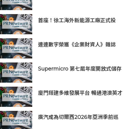
「全球最具影響力公司」稱號
首座！徐工海外新能源工廠正式投
產，打造中印尼合作新標桿
連連數字榮獲《企業財資人》雜誌
2026年度「最佳跨境支付解決方案
提供商」優秀獎（Highly
Commended）
Supermicro 第七屆年度開放式儲存
高峰會匯聚 21 間生態系統合作夥
伴，分享大規模部署企業級 AI 的實
用指南
廈門搭建多維發展平台 暢通港澳英才
入廈追夢通道
廣汽成為切爾西2026年亞洲季前巡
迴賽香港及馬來西亞站官方合作夥伴