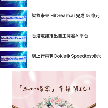
型 人工智能與北都發展帶來新機遇
智象未來 HiDream.ai 完成 15 億元
人民幣 C 輪融資
香港電訊推出自主開發AI平台
HKT.AI 一站式匯聚全球多種AI資源
助力香港實現「全民AI」
網上行再奪Ookla® Speedtest®六
項大獎