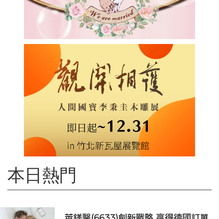
本日熱門
萊鎂醫(6633)創新戰略 贏得德國訂單