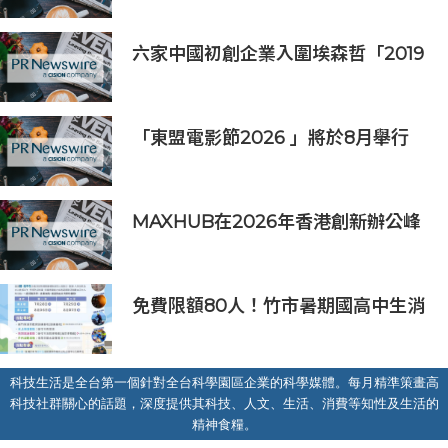
門檻享有高效能體驗
六家中國初創企業入圍埃森哲「2019
亞太區金融科技創新實驗室」
「東盟電影節2026 」將於8月舉行
歷來最大規模 以電影連繫文化交流
MAXHUB在2026年香港創新辦公峰
會上展示綜合AI協作解決方案
免費限額80人！竹市暑期國高中生消
防體驗營6/8開放報名
科技生活是全台第一個針對全台科學園區企業的科學媒體。每月精準策畫高
科技社群關心的話題，深度提供其科技、人文、生活、消費等知性及生活的
精神食糧。