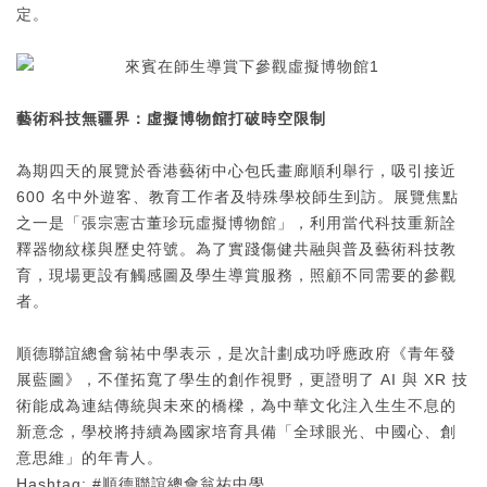
定。
藝術科技無疆界：虛擬博物館打破時空限制
為期四天的展覽於香港藝術中心包氏畫廊順利舉行，吸引接近
600 名中外遊客、教育工作者及特殊學校師生到訪。展覽焦點
之一是「張宗憲古董珍玩虛擬博物館」，利用當代科技重新詮
釋器物紋樣與歷史符號。為了實踐傷健共融與普及藝術科技教
育，現場更設有觸感圖及學生導賞服務，照顧不同需要的參觀
者。
順德聯誼總會翁祐中學表示，是次計劃成功呼應政府《青年發
展藍圖》，不僅拓寬了學生的創作視野，更證明了 AI 與 XR 技
術能成為連結傳統與未來的橋樑，為中華文化注入生生不息的
新意念，學校將持續為國家培育具備「全球眼光、中國心、創
意思維」的年青人。
Hashtag: #順德聯誼總會翁祐中學