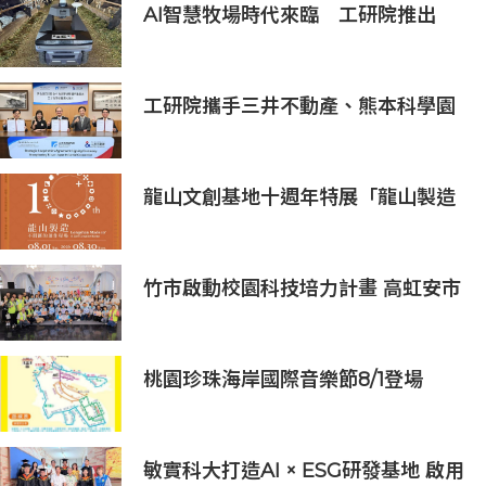
AI智慧牧場時代來臨 工研院推出
「畜牧場保全機器人」守護農場安全
工研院攜手三井不動產、熊本科學園
區 助臺灣產業深化臺日技術合作 拓
展半導體供應鏈與應用市場商機
龍山文創基地十週年特展「龍山製造
10+」八月盛大展出
竹市啟動校園科技培力計畫 高虹安市
長：半導體與無人機課程培育未來科
技人才
桃園珍珠海岸國際音樂節8/1登場
敏實科大打造AI × ESG研發基地 啟用