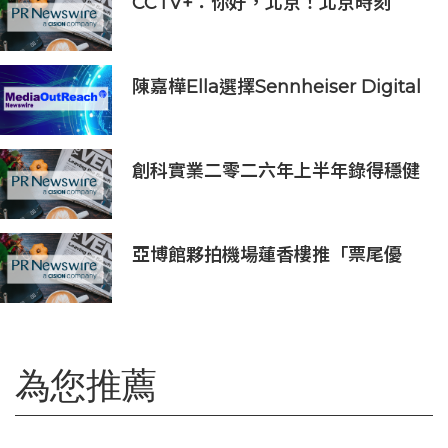
CCTV+：你好，北京！北京時刻
陳嘉樺Ella選擇Sennheiser Digital
6000打造震撼動人的青春狂歡
創科實業二零二六年上半年錄得穩健
的業績
亞博館夥拍機場蓮香樓推「票尾優
惠」
為您推薦