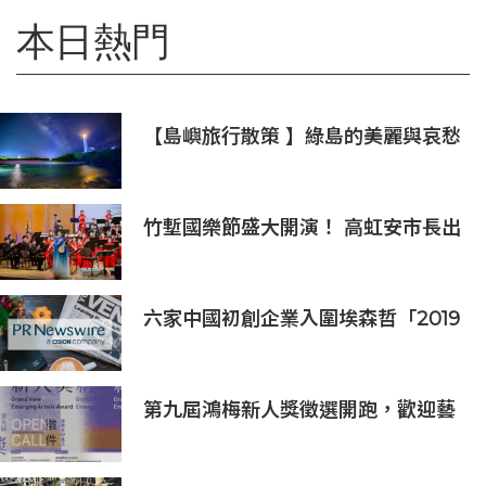
本日熱門
【島嶼旅行散策 】綠島的美麗與哀愁
火燒島上的奇岩怪石(三)
竹塹國樂節盛大開演！ 高虹安市長出
席支持 敬邀各界聆聽國樂感受四季之
美
六家中國初創企業入圍埃森哲「2019
亞太區金融科技創新實驗室」
第九屆鴻梅新人獎徵選開跑，歡迎藝
術新秀報名參與！