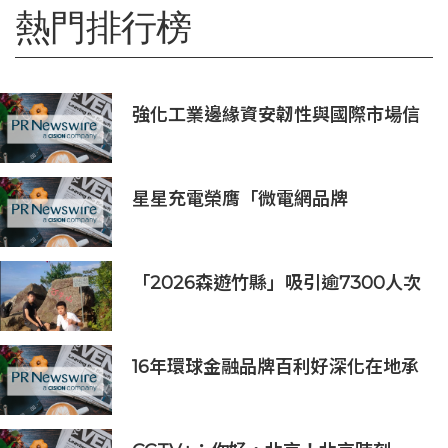
熱門排行榜
強化工業邊緣資安韌性與國際市場信
任 Moxa UC 系列工業電腦取得
DEKRA 德凱 IEC 62443-4-2
Security Level 2 工控網路安全證書
星星充電榮膺「微電網品牌
TOP1」，定義全球微電網產業新高
度
「2026森遊竹縣」吸引逾7300人次
挑戰 宜蘭1家4口躋身前百名完登
16年環球金融品牌百利好深化在地承
諾，多維落實ESG藍圖