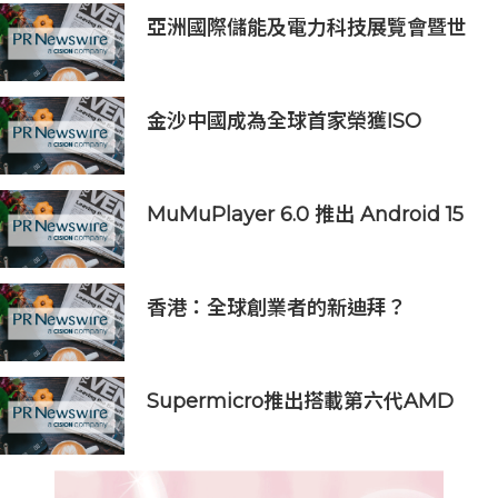
亞洲國際儲能及電力科技展覽會暨世
界儲能創新大會2027年7月香港啟幕
金沙中國成為全球首家榮獲ISO
14001:2026環境管理體系認證之綜合
旅遊休閒企業
MuMuPlayer 6.0 推出 Android 15
支援，打造更完整的 PC 手遊體驗
香港：全球創業者的新迪拜？
Osome助力新一代創業浪潮
Supermicro推出搭載第六代AMD
EPYC™ 9006系列CPU的全新伺服
器，實現1.7倍的跨世代效能