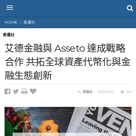
T
o
g
HOME
美通社
g
l
美通社
e
艾德金融與 Asseto 達成戰略
n
a
合作 共拓全球資產代幣化與金
v
i
融生態創新
g
a
t
i
By
美通社
-
2026/06/01
492
o
n