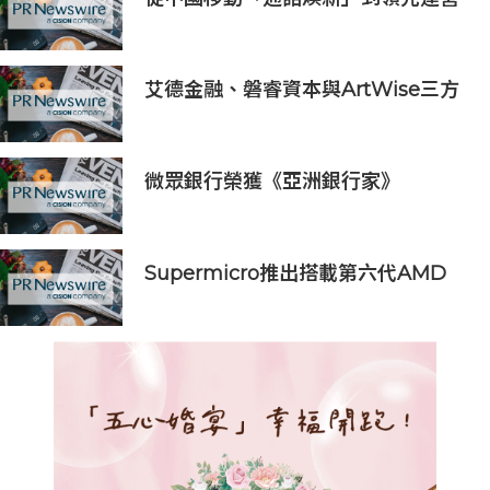
商通話+AI的商用發佈，AI重塑原生
通話價值
艾德金融、磐睿資本與ArtWise三方
簽署MOU 共推香港藝術品通證化及
區塊鏈金融發展
微眾銀行榮獲《亞洲銀行家》
2026「亞太最佳AI驅動銀行」獎
Supermicro推出搭載第六代AMD
EPYC™ 9006系列CPU的全新伺服
器，實現1.7倍的跨世代效能