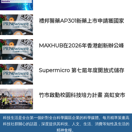
野，在香港中文大學擘劃未來
禮邦醫藥AP301新藥上市申請獲國家
藥監局受理
MAXHUB在2026年香港創新辦公峰
會上展示綜合AI協作解決方案
Supermicro 第七屆年度開放式儲存
高峰會匯聚 21 間生態系統合作夥
伴，分享大規模部署企業級 AI 的實
用指南
竹市啟動校園科技培力計畫 高虹安市
長：半導體與無人機課程培育未來科
技人才
科技生活是全台第一個針對全台科學園區企業的科學媒體。每月精準策畫高
科技社群關心的話題，深度提供其科技、人文、生活、消費等知性及生活的
精神食糧。