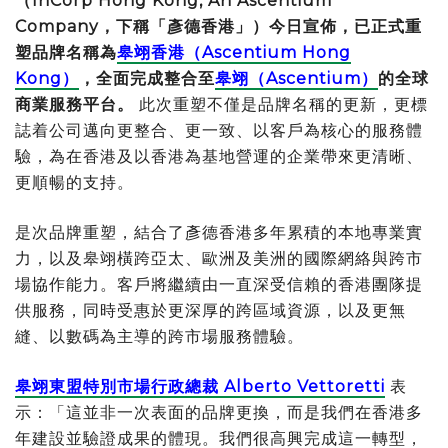
（
InCorp Hong Kong, An Ascentium
Company
，下稱「彥德香港」）今日宣佈，已正式重
塑品牌名稱為
皋翊香港（
Ascentium Hong
Kong
）
，全面完成整合至
皋翊（
Ascentium
）
的
全球
商業服務平台。
此次重塑不僅是品牌名稱的更新，更標
誌着公司邁向更整合、更一致、以客戶為核心的服務體
驗，為在香港及以香港為基地營運的企業帶來更清晰、
更順暢的支持。
是次品牌重塑，結合了彥德香港多年累積的本地專業實
力，以及皋翊橫跨亞太、歐洲及美洲的國際網絡與跨市
場協作能力。客戶將繼續由一直深受信賴的香港團隊提
供服務，同時受惠於更深厚的跨區域資源，以及更無
縫、以數碼為主導的跨市場服務體驗。
皋翊東盟特別市場行政總裁
Alberto Vettoretti
表
示：「這並非一次表面的品牌更換，而是我們在香港多
年建設並驗證成果的體現。我們很高興完成這一轉型，