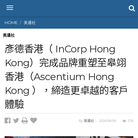
T
o
g
HOME
美通社
g
l
美通社
e
彥德香港（ InCorp Hong
n
a
Kong）完成品牌重塑至皋翊
v
i
香港（Ascentium Hong
g
a
t
Kong ），締造更卓越的客戶
i
o
體驗
n
By
美通社
-
2026/06/04
576