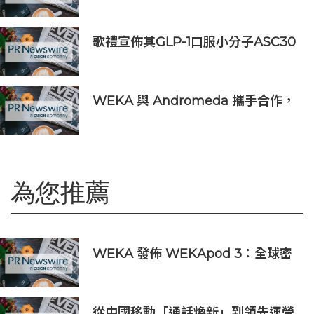
歌禮宣佈其GLP-1口服小分子ASC30
啟動全球III期臨床研究，並公佈其同
類首創口服小分子GLP-1/GIP/胰澱素
固定劑量復方制劑的積極臨床前數據
WEKA 與 Andromeda 攜手合作，
為全球規模的 AI 工作負載提供強大
動力
為您推薦
WEKA 發佈 WEKApod 3：全球密
度最高的人工智能儲存與記憶體系
統，專為代理型工作負載而設
從中國移動「通話煥新」到領先運營