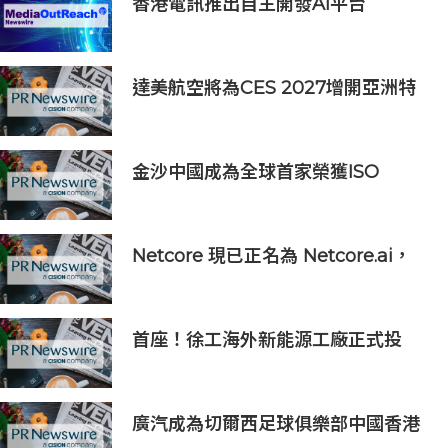
香港電訊推出自主開發AI平台
HKT.AI 一站式匯聚全球多種AI資源
助力香港實現「全民AI」
達美航空將為CES 2027增開亞洲特
別航班直飛拉斯維加斯
金沙中國成為全球首家榮獲ISO
14001:2026環境管理體系認證之綜合
旅遊休閒企業
Netcore 現已正名為 Netcore.ai，
開創代理型營銷平台先河，與客戶共
同分擔增長責任
首座！徐工海外新能源工廠正式投
產，打造中印尼合作新標桿
廣汽成為切爾西足球俱樂部中國香港
和馬來西亞季前巡迴賽官方合作夥伴