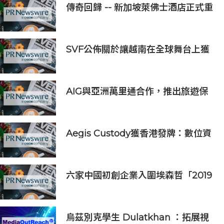
傳奇回歸 -- 新加坡萊佛士酒店正式重
新開業
SVF公佈關於讓越南在全球舞台上獲
得一席之地的宏大願景
AIG與亞洲萬里通合作，推出旅遊保
險優惠
Aegis Custody獲香港發牌：數位資
產金融服務發展更進一步
六家中國初創企業入圍埃森哲「2019
亞太區金融科技創新實驗室」
烏茲別克學生 Dulatkhan ：拓展視