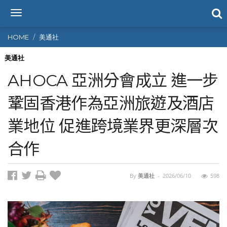
T
o
g
HOME
美通社
g
l
美通社
e
AHOCA 亞洲分會成立 進一步
n
a
鞏固香港作為亞洲旅遊及酒店
v
i
業地位 促進跨境業界更深層次
g
a
t
合作
i
o
n
By
美通社
-
2026/06/10
598