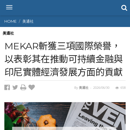
T
o
g
HOME
美通社
g
l
美通社
e
MEKAR斬獲三項國際榮譽，
n
a
以表彰其在推動可持續金融與
v
i
印尼實體經濟發展方面的貢獻
g
a
t
i
By
美通社
-
2026/06/30
658
o
n