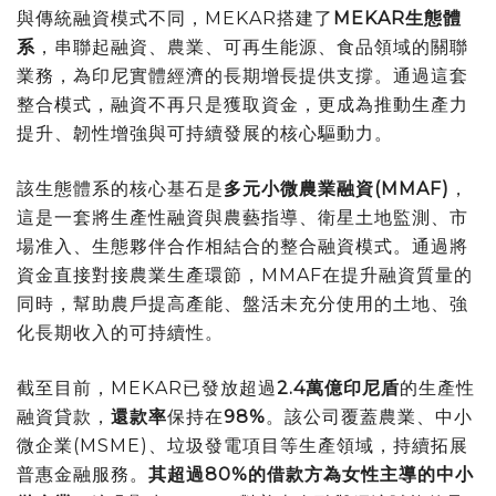
與傳統融資模式不同，MEKAR搭建了
MEKAR生態體
系
，串聯起融資、農業、可再生能源、食品領域的關聯
業務，為印尼實體經濟的長期增長提供支撐。通過這套
整合模式，融資不再只是獲取資金，更成為推動生產力
提升、韌性增強與可持續發展的核心驅動力。
該生態體系的核心基石是
多元小微農業融資
(MMAF)
，
這是一套將生產性融資與農藝指導、衛星土地監測、市
場准入、生態夥伴合作相結合的整合融資模式。通過將
資金直接對接農業生產環節，MMAF在提升融資質量的
同時，幫助農戶提高產能、盤活未充分使用的土地、強
化長期收入的可持續性。
截至目前，MEKAR已發放超過
2.4萬億印尼盾
的生產性
融資貸款，
還款率
保持在
98%
。該公司覆蓋農業、中小
微企業(MSME)、垃圾發電項目等生產領域，持續拓展
普惠金融服務。
其超過
80%的借款方為女性主導的中小