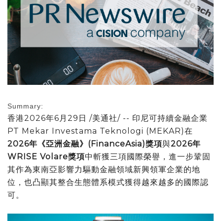
Summary:
香港
2026年6月29日
/美通社/ -- 印尼可持續金融企業
PT Mekar Investama Teknologi (MEKAR)在
2026年《亞洲金融》(
FinanceAsia)
獎項
與
2026年
WRISE Volare獎項
中斬獲三項國際榮譽，進一步鞏固
其作為東南亞影響力驅動金融領域新興領軍企業的地
位，也凸顯其整合生態體系模式獲得越來越多的國際認
可‌。