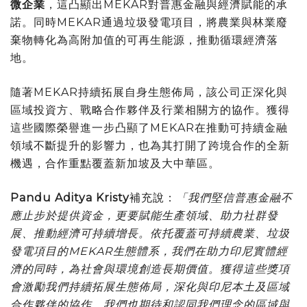
微企業
，這凸顯出MEKAR對普惠金融與經濟賦能的承
諾。同時MEKAR通過垃圾發電項目，將農業與林業廢
棄物轉化為高附加值的可再生能源，推動循環經濟落
地。
隨著MEKAR持續拓展自身生態佈局，該公司正深化與
區域投資方、戰略合作夥伴及行業相關方的協作。獲得
這些國際榮譽進一步凸顯了MEKAR在推動可持續金融
領域不斷提升的影響力，也為其打開了跨境合作的全新
機遇，合作重點覆蓋新加坡及大中華區。
Pandu Aditya Kristy
補充說：
「我們堅信普惠金融不
應止步於提供資金，更要賦能生產領域、助力社群發
展、推動經濟可持續增長。依托覆蓋可持續農業、垃圾
發電項目的
MEKAR生態體系，我們在助力印尼實體經
濟的同時，為社會與環境創造長期價值。獲得這些獎項
會激勵我們持續拓展生態佈局，深化與印尼本土及區域
合作夥伴的協作。我們也期待和認同我們理念的區域與