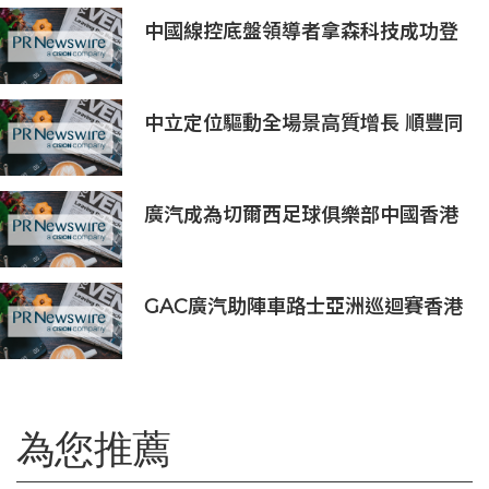
中國線控底盤領導者拿森科技成功登
陸香港交易所
中立定位驅動全場景高質增長 順豐同
城（09699.HK）2026上半年業績預
喜
廣汽成為切爾西足球俱樂部中國香港
和馬來西亞季前巡迴賽官方合作夥伴
GAC廣汽助陣車路士亞洲巡迴賽香港
站 攜手點燃足球盛宴
為您推薦