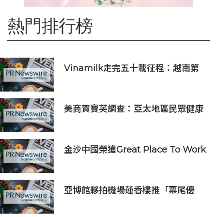
熱門排行榜
Vinamilk走完五十載征程：越南第
二次授予其「勞動英雄」稱號，為其
週年慶典獻上一份賀禮
美商賀寶芙調查：亞太地區民眾健康
意識持續提升 五分之四消費者認為整
體健康狀態極為重要
金沙中國榮獲Great Place To Work
認證™
亞博館夥拍機場蓮香樓推「票尾優
惠」