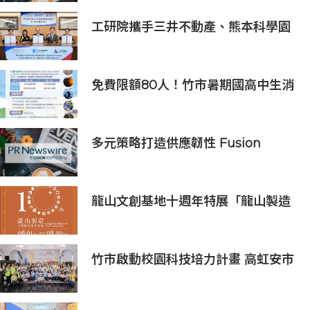
有率領先獎得主
工研院攜手三井不動產、熊本科學園
區 助臺灣產業深化臺日技術合作 拓
展半導體供應鏈與應用市場商機
免費限額80人！竹市暑期國高中生消
防體驗營6/8開放報名
多元策略打造供應韌性 Fusion
Worldwide孚昇電子榮獲2024年亞
洲金選奬
龍山文創基地十週年特展「龍山製造
10+」八月盛大展出
竹市啟動校園科技培力計畫 高虹安市
長：半導體與無人機課程培育未來科
技人才