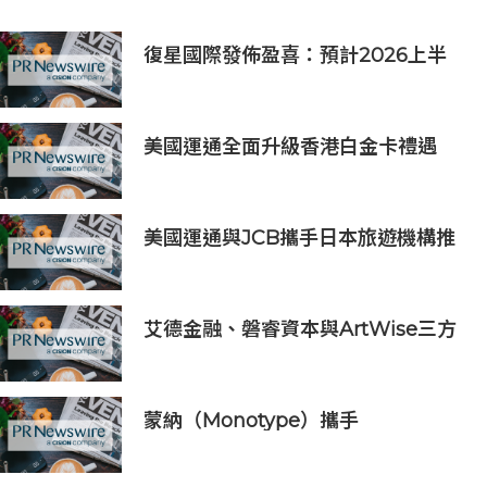
復星國際發佈盈喜：預計2026上半
年歸母淨利潤約人民幣15億至人民幣
18億元
美國運通全面升級香港白金卡禮遇
美國運通與JCB攜手日本旅遊機構推
動東京及神戶旅遊
艾德金融、磐睿資本與ArtWise三方
簽署MOU 共推香港藝術品通證化及
區塊鏈金融發展
蒙納（Monotype）攜手
Typogram，為網頁設計平台引進
7,000+ 款字體