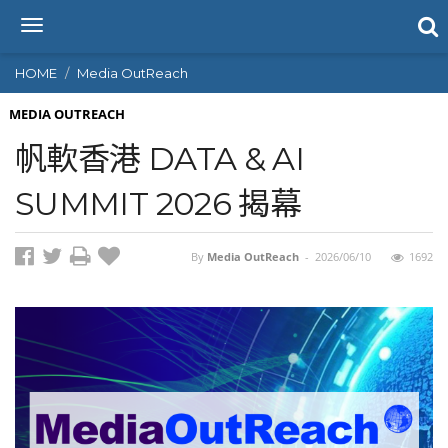
T
o
g
HOME
Media OutReach
g
l
MEDIA OUTREACH
e
帆軟香港 DATA & AI
n
a
SUMMIT 2026 揭幕
v
i
g
By
Media OutReach
-
2026/06/10
1692
a
t
i
o
n