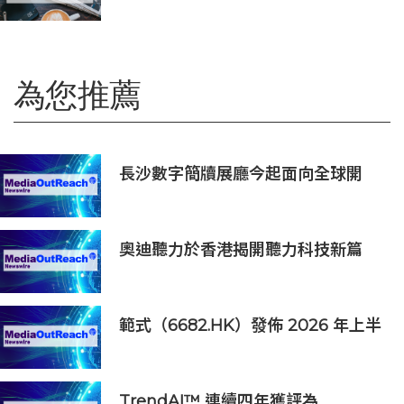
為您推薦
長沙數字簡牘展廳今起面向全球開
放，數字藏品可一鍵認養
奧迪聽力於香港揭開聽力科技新篇
章：隆重推出榮獲國際設計大獎的
Oticon Zeal 及兒童專屬 Oticon
Play SI 助聽器
範式（6682.HK）發佈 2026 年上半
年正面盈利預告
TrendAI™ 連續四年獲評為