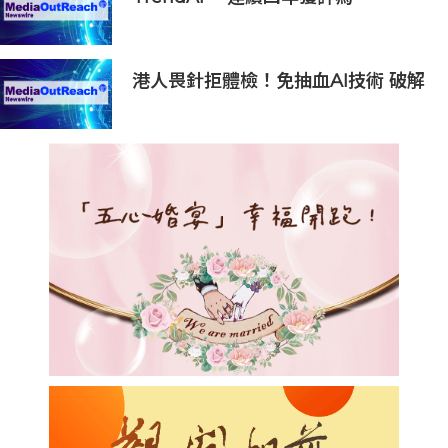
Omdia《全球網絡安全平台生態系領
導力》冠軍級廠商
港人畏針拒體檢！免抽血AI技術 破解
大眾「避檢」困局，20分鐘一次過測
出全身慢性炎症