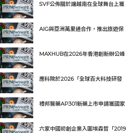
SVF公佈關於讓越南在全球舞台上獲
得一席之地的宏大願景
AIG與亞洲萬里通合作，推出旅遊保
險優惠
MAXHUB在2026年香港創新辦公峰
會上展示綜合AI協作解決方案
應科院於2026「全球百大科技研發
獎」中創亞洲最佳成績 三項技術榮膺
全球百大創新獎項
禮邦醫藥AP301新藥上市申請獲國家
藥監局受理
六家中國初創企業入圍埃森哲「2019