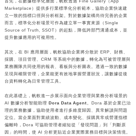
首先，在數據標準化層面，帆軟透過 Fine Gallery（App
Marketplace）提供多行業標準化分析範本，協助企業快速建
立一致的指標口徑與分析框架。對於數據架構尚待完善的企業
而言，標準化分析場景可作為建立單一事實來源（Single
Source of Truth, SSOT）的起點，降低跨部門溝通成本，並
提升數據應用的可複用性。
其次，在 BI 應用層面，帆軟協助企業將分散於 ERP、財務、
採購、項目管理、CRM 等系統中的數據，轉化為可被管理層與
業務團隊共同使用的報表、看板與分析圖表。透過一致的數據
呈現與權限管理，企業能更有效地掌握營運狀況，讓數據從後
台資料轉化為日常管理工具。
在此基礎上，帆軟進一步展示面向企業管理與業務分析場景的
AI 數據分析智能助理
Dora Data Agent
。Dora 基於企業已治
理的業務數據，協助使用者進行多維度歸因、異常解讀與問題
定位。當企業面對業績波動、成本變化、採購異常或營運指標
偏離時，Dora 可協助管理者縮短從「發現問題」到「判斷原
因」的時間，使 AI 分析更貼近企業實際業務目標與決策情境。