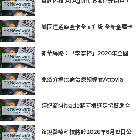
富匙科技 AI Agent 落地海外商戶，
全面承接一線客戶服務與經營轉化
美國運通耀金卡全面升級 全新金屬卡
面結合多元回饋打造質感生活體驗
新華絲路：「李寧杯」2026年全國
羽毛球團體冠軍賽在沈陽舉辦
免疫介導疾病治療領導者Attovia
Therapeutics成功登陸納斯達克
經紀商Mitrade將阿根廷足協贊助合
作延長至2027年，看好世界杯帶動
亞洲市場熱情
復銳醫療科技將於2026年8月19日公
佈2026年中期業績