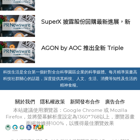
亞太區金融科技創新實驗室」
SuperX 披露股份回購最新進展，新
一輪迴購落地堅定長期價值成長信心
AGON by AOC 推出全新 Triple
Refresh Rate 電競顯示器
科技生活是全台第一個針對全台科學園區企業的科學媒體。每月精準策畫高
科技社群關心的話題，深度提供其科技、人文、生活、消費等知性及生活的
精神食糧。
關於我們
隱私權政策
新聞發布合作
廣告合作
本站建議使用瀏覽器：Google Chrome 或 Mozilla
Firefox，並將螢幕解析度設定為1360*768以上，瀏覽器畫
面縮放維持100%，以獲得最佳瀏覽效果