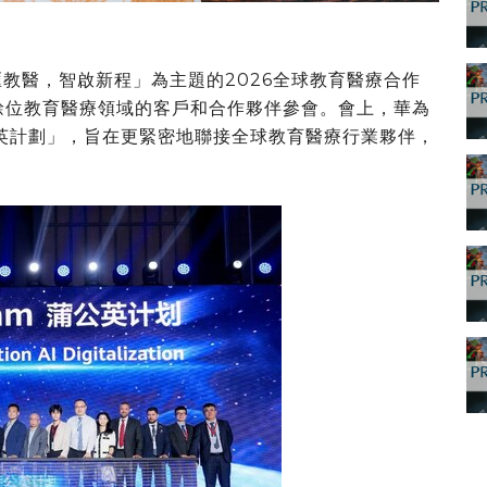
數匯教醫，智啟新程
」
為主題的2026全球教育醫療合作
餘位教育醫療領域的客戶和合作
夥
伴參會。會上，華為
英計劃
」
，旨在更緊密地聯接全球教育醫療行業
夥
伴，