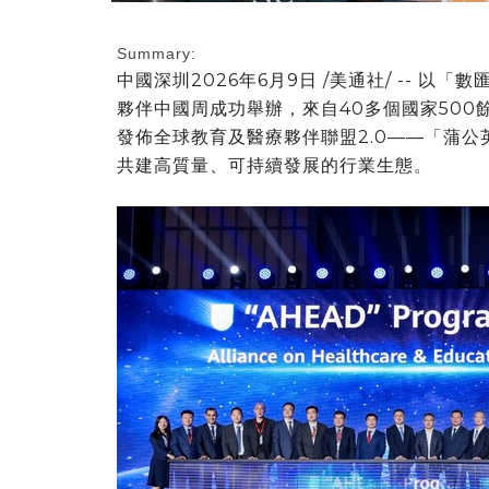
Summary:
中國深圳
2026年6月9日
/美通社/ -- 以「
夥
伴中國周成功舉辦，來自40多個國家500
發
佈
全球教育及醫療
夥
伴聯盟2.0——「蒲公
共建高質量、可持續發展的行業生態。