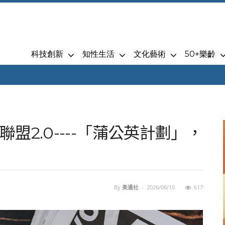
科技創新
知性生活
文化藝術
50+樂齡
盟2.0----「蒲公英計劃」，
By
美通社
-
2026/06/10
617