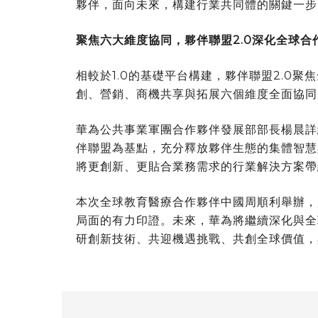
夥
伴，面向未來，構建行業共同體的關鍵一步
聚焦六大維度協同，
夥
伴聯盟
2.0深化全球合
相較於1.0的基礎平台構建，
夥
伴聯盟2.0聚
創、營銷、商機共享與拓展六個維度全面協同
華為公共事業軍團合作
夥
伴發展部部長楊晨詳
伴聯盟為基點，充分釋放
夥
伴生態的集體智慧
將更創新、更貼合業務需求的行業解決方案帶
本次全球教育醫療合作
夥
伴中國周順利舉辦，
局面的有力印證。未來，華為將繼續深化與全
研創新技術、共迎機遇挑戰、共創全球價值，