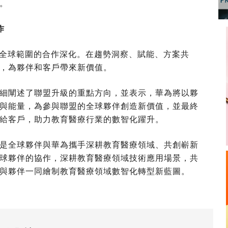
。
作
焦全球範圍的合作深化。在趨勢洞察、賦能、方案共
，為
夥
伴和客戶帶來新價值。
細闡述了聯盟升級的重點方向，並表示，華為將以
夥
與能量，為參與聯盟的全球
夥
伴創造新價值，並最終
給客戶，助力教育醫療行業的數智化躍升。
是全球
夥
伴與華為攜手深耕教育醫療領域、共創嶄新
球
夥
伴的協作，深耕教育醫療領域技術應用場景，共
與
夥
伴一同繪制教育醫療領域數智化轉型新藍圖。