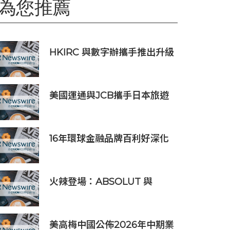
為您推薦
HKIRC 與數字辦攜手推出升級
版「網絡防禦一站通+
（Cybersec One+）」
美國運通與JCB攜手日本旅遊
機構推動東京及神戶旅遊
16年環球金融品牌百利好深化
在地承諾，多維落實ESG藍圖
火辣登場：ABSOLUT 與
TABASCO® 攜手推出全新辣
味伏特加
美高梅中國公佈2026年中期業