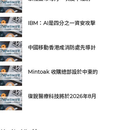
GLP-1R/GIPR/GCGR三靶點激
動劑多肽ASC37在飲食誘導肥
胖小鼠模型中展現出優越的減
IBM：AI是四分之一資安攻擊
重效果
事件的幕後黑手 平均經濟損失
達600萬美元
中國移動香港成消防處先導計
劃獨家物聯網服務及系統供應
商
Mintoak 收購總部設於中東的
金融科技公司 ICC Loyalty
復銳醫療科技將於2026年8月
19日公佈2026年中期業績