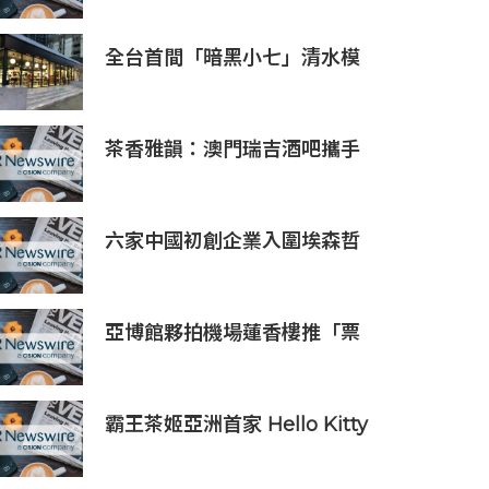
全台首間「暗黑小七」清水模
建築概念店！竹北新開幕。
茶香雅韻：澳門瑞吉酒吧攜手
Saicho 呈獻期間限定下午茶體
驗
六家中國初創企業入圍埃森哲
「2019亞太區金融科技創新實
驗室」
亞博館夥拍機場蓮香樓推「票
尾優惠」
霸王茶姬亞洲首家 Hello Kitty
主題超級茶倉登陸灣仔