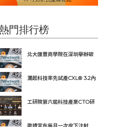
熱門排行榜
北大匯豐商學院在深圳舉辦碳
經濟學學術沙龍
瀾起科技率先試產CXL® 3.2內
存擴展控制器
工研院第六屆科技產業CTO研
發高階主管班開放報名 匯聚
業界頂尖專家傳授專業秘訣
歌禮宣布每月一次皮下注射