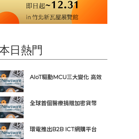
本日熱門
AIoT驅動MCU三大變化 高效
低耗、安全感、AI 功能
全球首個醫療捐贈加密貨幣
SDCOIN將在全球第五大交易
所BW.com上線
環電推出B2B ICT網購平台
HGC Marketplace