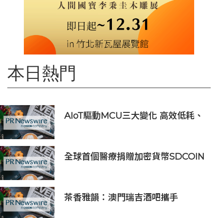
本日熱門
AIoT驅動MCU三大變化 高效低耗、
安全感、AI 功能
全球首個醫療捐贈加密貨幣SDCOIN
將在全球第五大交易所BW.com上線
茶香雅韻：澳門瑞吉酒吧攜手
Saicho 呈獻期間限定下午茶體驗