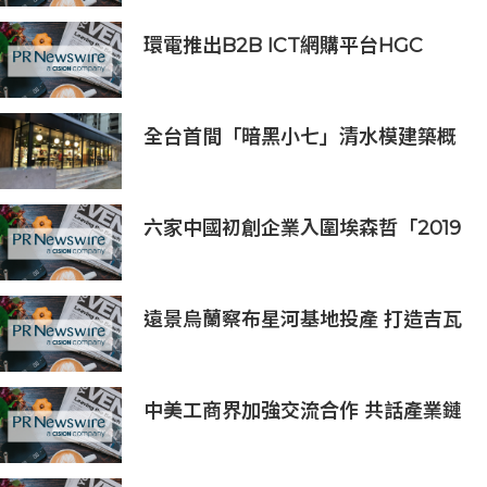
環電推出B2B ICT網購平台HGC
Marketplace
全台首間「暗黑小七」清水模建築概
念店！竹北新開幕。
六家中國初創企業入圍埃森哲「2019
亞太區金融科技創新實驗室」
遠景烏蘭察布星河基地投產 打造吉瓦
級AI基礎設施新模式
中美工商界加強交流合作 共話產業鏈
供應鏈協同發展新機遇