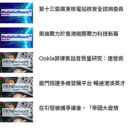
第十三屆廣東核電站核安全諮詢委員
會第二次會議召開
奧迪聽力於香港揭開聽力科技新篇
章：隆重推出榮獲國際設計大獎的
Oticon Zeal 及兒童專屬 Oticon
Play SI 助聽器
Ookla菲律賓話音質量研究：運營商
VoLTE網絡在語音質量與可靠性上全
面優於OTT應用
廈門搭建多維發展平台 暢通港澳英才
入廈追夢通道
在引發被捕爭議後，「帝國大廈情
侶」安吉拉-尼科勞和伊萬-比爾庫斯
將在Gosh Live平台上就近期事件作
出回應