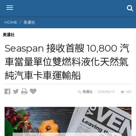
T
o
g
HOME
美通社
g
l
美通社
e
Seaspan 接收首艘 10,800 汽
n
a
車當量單位雙燃料液化天然氣
v
i
純汽車卡車運輸船
g
a
t
i
By
美通社
-
2026/06/13
683
o
n