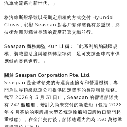
汽車物流邁向新世代。」
格洛維斯燈塔號以長期定期租約方式交付 Hyundai
Glovis，彰顯 Seaspan 對客戶夥伴關係有多重視，將
技術創新與穩健長遠的資產部署交織並行。
Seaspan 商務總監 Kun Li 稱：「此系列船舶融匯規
模、裝載靈活度與燃料轉型準備，足可支撐全球汽車供
應鏈的長遠進程。」
關於 Seaspan Corporation Pte. Ltd.
Seaspan 是全球領先的海運資產擁有和營運機構，專
門為世界頂級航運公司提供固定費率的長期租賃服務。
截至 2026 年 3 月 31 日止，Seaspan 的營運船隊共
有 247 艘船舶，若計入尚未交付的新造船（包括 2026
年 4 月簽約的兩艘超大型乙烷運輸船和四艘敞口龍門起
重機船），在全部交付後，船隊總運力約為 250 萬標準
貨櫃單位 (TEU)。