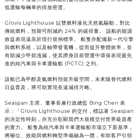
低運輸每輛車的排放密度。
Glovis Lighthouse 以雙燃料液化天然氣驅動，對比
傳統燃料，預期可削減約 24% 的碳排量。 該船的能源
效益表現遠高於現行規例標準。 船隻亦配備新一代引擎
與燃料系統，以及軸帶發電機，從而提升整體效率，並
有助減少甲烷洩漏，使其躋身目前營運中環保表現最先
進的純汽車與卡車運輸船 (PCTC) 之列。
該船已為甲醇及氨燃料預留升級空間，未來隨替代燃料
日益普及，將可助實現長遠減排方略。
Seaspan 主席、董事長兼行政總監 Bing Chen 表
示：「Glovis Lighthouse 的交付，標誌著 Seaspan
的決定性時刻，亦充分彰顯我們大規模交付世界級資產
的實力。 船隻為純汽車與卡車運輸船市場立下新基準，
將噸位、效能與燃料轉型準備融為一體，有助客戶引領