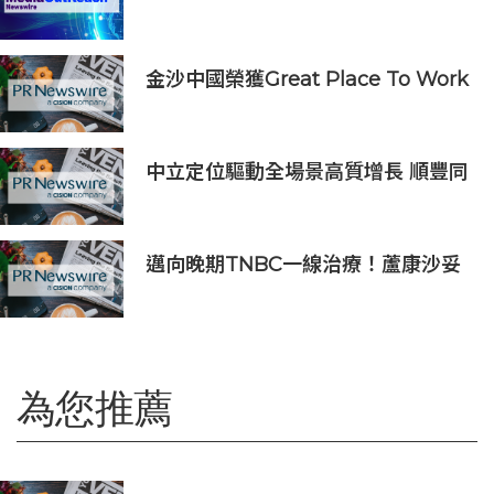
大眾「避檢」困局，20分鐘一次過測
出全身慢性炎症
金沙中國榮獲Great Place To Work
認證™
中立定位驅動全場景高質增長 順豐同
城（09699.HK）2026上半年業績預
喜
邁向晚期TNBC一線治療！蘆康沙妥
珠單抗(sac-TMT)第六項NDA獲受理
為您推薦