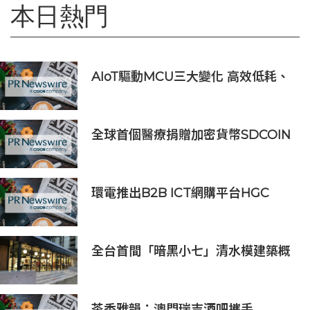
本日熱門
AIoT驅動MCU三大變化 高效低耗、
安全感、AI 功能
全球首個醫療捐贈加密貨幣SDCOIN
將在全球第五大交易所BW.com上線
環電推出B2B ICT網購平台HGC
Marketplace
全台首間「暗黑小七」清水模建築概
念店！竹北新開幕。
茶香雅韻：澳門瑞吉酒吧攜手