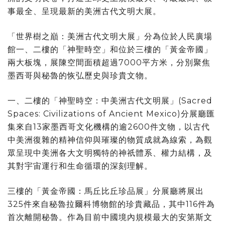
事最全、呈現最新的美洲古代文明大展。
「世界樹之巔：美洲古代文明大展」分為位於人民廣場
館一、二樓的「神聖時空」和位於三樓的「黃金帝國」
兩大板塊，展陳空間面積超過7000平方米，分別聚焦
墨西哥與秘魯的恢弘歷史與珍貴文物。
一、二樓的「神聖時空：中美洲古代文明展」(Sacred
Spaces: Civilizations of Ancient Mexico)分展廳匯
集來自13家墨西哥文化機構的逾2600件文物，以古代
中美洲復雜的精神信仰與璀璨的物質成就為線索，為觀
眾呈現中美洲各大文明獨特的神祇體系、權力結構，及
其對宇宙運行和生命循環的深刻理解。
三樓的「黃金帝國：馬丘比丘珍品展」分展廳將展出
325件來自秘魯拉爾科博物館的珍貴藏品，其中116件為
首次離開秘魯。作為目前中國境內規模最大的安第斯文