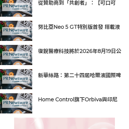
從贊助商到「共創者」：【可口可
樂】如何為中國球迷定制了屬於「我
們的」世界盃
努比亞Neo 5 GT特別版首發 搭載液
冷與風冷雙主動散熱架構
復銳醫療科技將於2026年8月19日公
佈2026年中期業績
新華絲路：第二十四屆哈爾濱國際啤
酒節盛大開幕
Home Control旗下Orbiva與印尼
Articura簽署戰略合作備忘錄，共同
探索印尼本地化醫療AI及AIoT智慧健
康生態