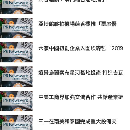
Saicho 呈獻期間限定下午茶體驗
亞博館夥拍機場蓮香樓推「票尾優
惠」
六家中國初創企業入圍埃森哲「2019
亞太區金融科技創新實驗室」
遠景烏蘭察布星河基地投產 打造吉瓦
級AI基礎設施新模式
中美工商界加強交流合作 共話產業鏈
供應鏈協同發展新機遇
三一在南美和泰國完成重大設備交
付，全球佈局持續拓展