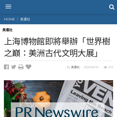
T
o
g
HOME
美通社
g
l
美通社
e
上海博物館即將舉辦「世界樹
n
a
之巔：美洲古代文明大展」
v
i
g
By
美通社
-
2026/06/16
616
a
t
i
o
n