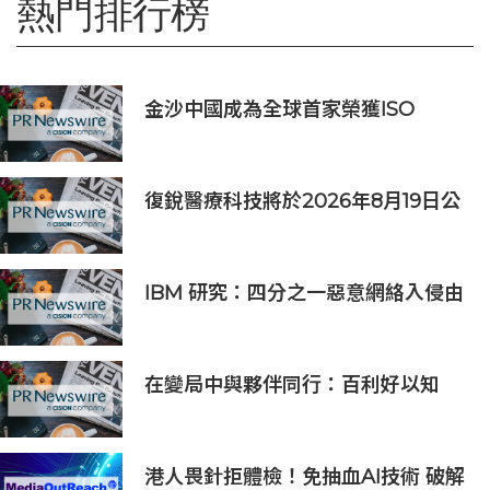
熱門排行榜
金沙中國成為全球首家榮獲ISO
14001:2026環境管理體系認證之綜合
旅遊休閒企業
復銳醫療科技將於2026年8月19日公
佈2026年中期業績
IBM 研究：四分之一惡意網絡入侵由
AI 驅動 單一事件平均損失 600 萬美
元
在變局中與夥伴同行：百利好以知
識、信譽與國際視野接軌全球機遇
港人畏針拒體檢！免抽血AI技術 破解