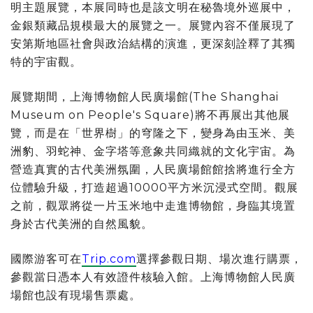
明主題展覽，本展同時也是該文明在秘魯境外巡展中，
金銀類藏品規模最大的展覽之一。展覽內容不僅展現了
安第斯地區社會與政治結構的演進，更深刻詮釋了其獨
特的宇宙觀。
展覽期間，上海博物館人民廣場館(The Shanghai
Museum on People's Square)將不再展出其他展
覽，而是在「世界樹」的穹隆之下，變身為由玉米、美
洲豹、羽蛇神、金字塔等意象共同織就的文化宇宙。為
營造真實的古代美洲氛圍，人民廣場館館捨將進行全方
位體驗升級，打造超過10000平方米沉浸式空間。觀展
之前，觀眾將從一片玉米地中走進博物館，身臨其境置
身於古代美洲的自然風貌。
國際游客可在
Trip.com
選擇參觀日期、場次進行購票，
參觀當日憑本人有效證件核驗入館。上海博物館人民廣
場館也設有現場售票處。