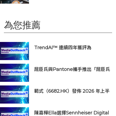
為您推薦
TrendAI™ 連續四年獲評為
Omdia《全球網絡安全平台生態系領
導力》冠軍級廠商
屈臣氏與Pantone攜手推出「屈臣氏
長青綠」 慶祝185年的關愛傳承
範式（6682.HK）發佈 2026 年上半
年正面盈利預告
陳嘉樺Ella選擇Sennheiser Digital