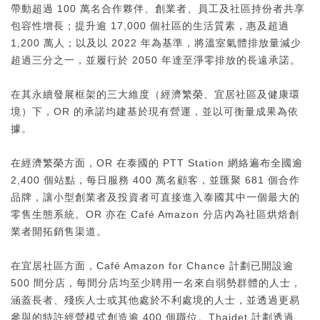
帶動超過 100 萬名合作夥伴、創業者、員工及社區持份者共享
包容性增長；提升逾 17,000 個社區的生活質素，惠及超過
1,200 萬人；以及以 2022 年為基準，將溫室氣體排放量減少
超過三分之一，並履行於 2050 年達至淨零排放的長遠承諾。
在其永續發展框架的三大維度（經濟繁榮、宜居社區及健康環
境）下，OR 的承諾均建基於現有營運，並以可衡量成果為依
據。
在經濟繁榮方面，OR 在泰國的 PTT Station 網絡遍布全國逾
2,400 個站點，每日服務 400 萬名顧客，並匯聚 681 個合作
品牌，讓小型創業者及投資者可直接進入泰國其中一個最大的
零售生態系統。OR 亦在 Café Amazon 分店內為社區烘焙創
業者開拓銷售渠道。
在宜居社區方面，Café Amazon for Chance 計劃已開設逾
500 間分店，每間分店均至少聘用一名來自弱勢群體的人士，
涵蓋長者、殘疾人士或其他處於不利處境的人士，並透過更易
參與的特許經營模式創造逾 400 個職位。Thaidet 計劃透過