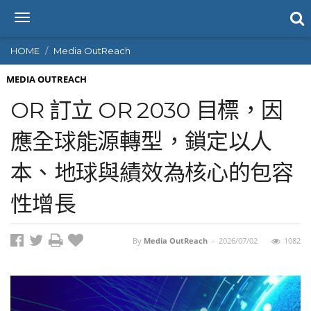
T
o
g
HOME
Media OutReach
g
l
MEDIA OUTREACH
e
OR 訂立 OR 2030 目標，因
n
a
應全球能源轉型，鎖定以人
v
i
本、地球與績效為核心的包容
g
a
t
性增長
i
o
n
By
Media OutReach
-
2026/07/02
1082