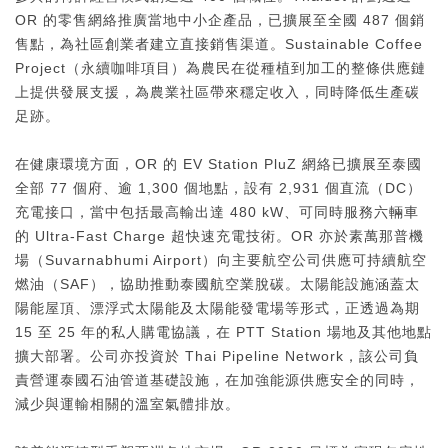
OR 的零售網絡推廣當地中小企產品，已擴展至全國 487 個銷
售點，為社區創業者建立直接銷售渠道。Sustainable Coffee
Project（永續咖啡項目）為農民在從種植到加工的整條供應鏈
上提供發展支援，為農業社區帶來穩定收入，同時降低生產碳
足跡。
在健康環境方面，OR 的 EV Station PluZ 網絡已擴展至泰國
全部 77 個府、逾 1,300 個地點，設有 2,931 個直流（DC）
充電接口，當中包括最高輸出達 480 kW、可同時服務六輛車
的 Ultra-Fast Charge 超快速充電技術。OR 亦於素萬那普機
場（Suvarnabhumi Airport）向主要航空公司供應可持續航空
燃油（SAF），協助推動泰國航空業脫碳。太陽能設施涵蓋太
陽能屋頂、漂浮式太陽能及太陽能發電場等形式，正透過為期
15 至 25 年的私人購電協議，在 PTT Station 場地及其他地點
擴大部署。公司亦投資於 Thai Pipeline Network，該公司負
責營運泰國石油管道基礎設施，在加強能源供應安全的同時，
減少與運輸相關的溫室氣體排放。