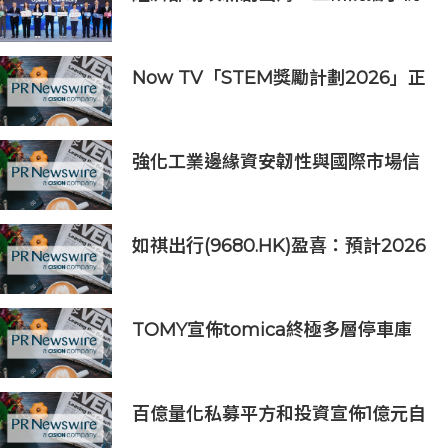
園打造跨域創新平台 匯聚逾200家
新創、40家產業夥伴共拓全球商機
Now TV「STEM獎勵計劃2026」正
式開始｜獲長隆度假區全力支持 推出
《主題樂園有趣科學大探索》第二季
及「長隆小科學家大獎」
強化工業邊緣資安韌性與國際市場信
任 Moxa UC 系列工業電腦取得
DEKRA 德凱 IEC 62443-4-2
Security Level 2 工控網路安全證書
如祺出行(9680.HK)盈喜：預計2026
上半年收入約39億元，同比增長
132.6%
TOMY宣佈tomica終極多層停車庫
將於2026年9月起在10個亞洲市場上
市 首個官方粉絲社群定於10月上線
百億量化私募平方和投資宣佈1億元自
購，7月以來已有25家私募出手