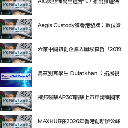
AIG與亞洲萬里通合作，推出旅遊保
險優惠
Aegis Custody獲香港發牌：數位資
產金融服務發展更進一步
六家中國初創企業入圍埃森哲「2019
亞太區金融科技創新實驗室」
烏茲別克學生 Dulatkhan ：拓展視
野，在香港中文大學擘劃未來
禮邦醫藥AP301新藥上市申請獲國家
藥監局受理
MAXHUB在2026年香港創新辦公峰