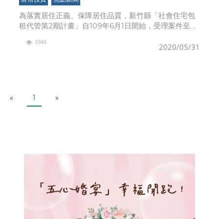
為落實居住正義、保障居住品質，新竹縣「社會住宅包
租代管第2期計畫」自109年6月1日開始，受理案件至
110年5月30日止，預計將有400件媒合數量。針對一般
3349
戶，享市價租金8至9折優惠，社會經濟弱勢戶享
2020/05/31
P
N
«
1
»
r
e
e
x
v
t
i
o
u
s