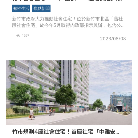
利決標
知性生活
焦點新聞
新竹市政府大力推動社會住宅！位於新竹市北區「舊社
段社會住宅」於今年5月取得內政部指示興辦，包含公共
托嬰中心、身心障礙者日間照顧服務據點、身障者社區
1537
居住等公益設施；另「建功安居」社會住宅亦於7月31日
2023/08/08
順
竹市規劃4座社會住宅！首座社宅「中雅安