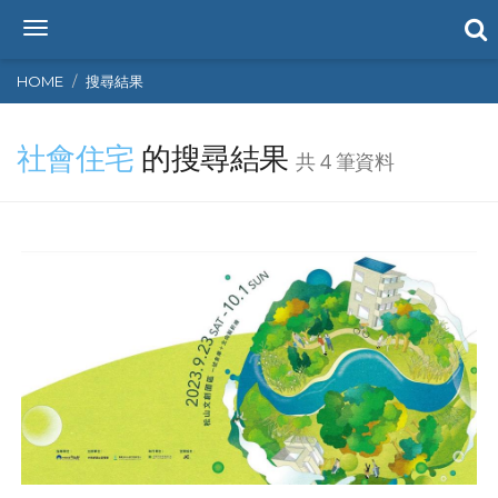
T
o
g
HOME
搜尋結果
g
l
社會住宅
的搜尋結果
e
共 4 筆資料
n
a
v
i
g
a
t
i
o
n