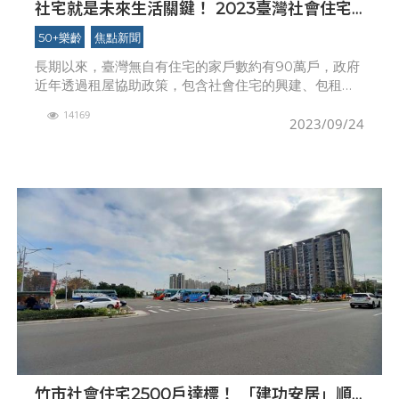
社宅就是未來生活關鍵！ 2023臺灣社會住宅
展《我們+》9/23(六)至10/1(日)
50+樂齡
焦點新聞
長期以來，臺灣無自有住宅的家戶數約有90萬戶，政府
近年透過租屋協助政策，包含社會住宅的興建、包租代
管等多元方案的辦理，照顧弱勢及青年族群的居住需
14169
求，實現居住正義並健全住宅市場，期望讓社宅於全臺
2023/09/24
遍地開花
竹市社會住宅2500戶達標！ 「建功安居」順