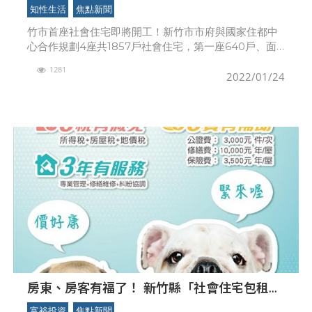
居」640戶 預計9月動工
知性生活
焦點新聞
竹市首座社會住宅即將開工！新竹市市府與國家住都中
心合作規劃4座共1857戶社會住宅，第一座640戶、面
積達0.9公頃的「中雅安居」，預計今年9月動工、115年
1281
完工。另3座分別為建功高中南側、東區光復段
2022/01/24
房東、房客有福了！ 新竹縣「社會住宅包租代
管第2期計畫」開跑
富裕投資
焦點新聞