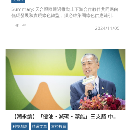
Summary: 天合跟蹤通過推動上下游合作夥伴共同邁向
低碳發展和實現綠色轉型，獲必維集團綠色供應鏈引領
獎 上海2024年11月4日
548
2024/11/05
【潮永續】「優油‧減碳‧潔能」三支箭 中油
如何綠色轉型、前瞻部署？
科技創新
精選文章
富裕投資