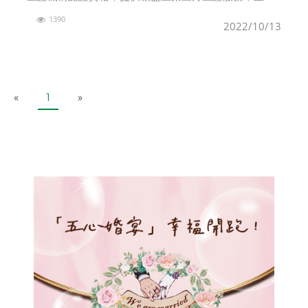
威力工業網絡進行淨零排放簽約合作，推升企業邁向綠
1390
色轉型與低碳化。由左起：工研院營發處副處長莊柏
2022/10/13
年、威力工
P
N
«
1
»
r
e
e
x
v
t
i
o
u
s