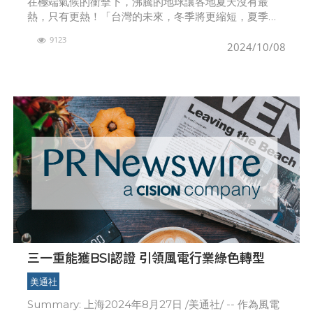
在極端氣候的衝擊下，沸騰的地球讓各地夏天沒有最
熱，只有更熱！「台灣的未來，冬季將更縮短，夏季更
延長；颱風個數變少，強颱機率增，旱澇加劇；暖化造
9123
成秋冬季節空氣流動降速、擴散不易，空汙變更嚴重
2024/10/08
&helli
三一重能獲BSI認證 引領風電行業綠色轉型
美通社
Summary: 上海2024年8月27日 /美通社/ -- 作為風電