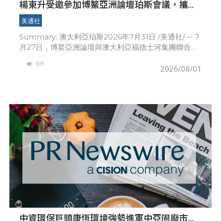
楊東升受邀參加博鰲亞洲論壇珀斯會議，攜手
推動全球礦業綠色轉型
美通社
Summary: 澳大利亞珀斯2026年7月31日 /美通社/ -- 7
月27日，博鰲亞洲論壇與澳大利亞福德士河集團聯合舉
辦珀斯會議，主
305
2026/08/01
中資環保巨頭康恆環境強勢進軍中亞固廢市