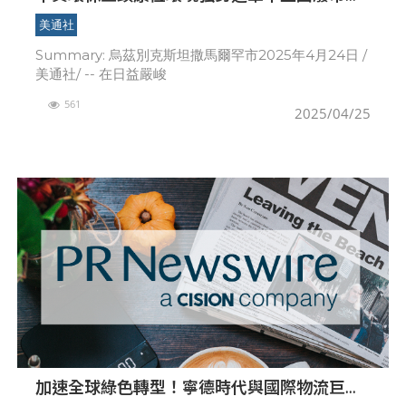
場，助力全球綠色轉型
美通社
Summary: 烏茲別克斯坦撒馬爾罕市2025年4月24日 /
美通社/ -- 在日益嚴峻
561
2025/04/25
加速全球綠色轉型！寧德時代與國際物流巨頭