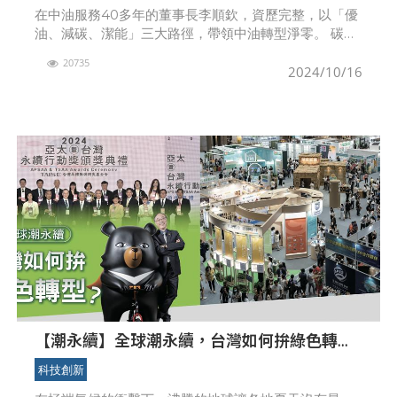
在中油服務40多年的董事長李順欽，資歷完整，以「優
油、減碳、潔能」三大路徑，帶領中油轉型淨零。 碳定
價制度正式上路，首批徵收對象為年排碳量2.5萬公噸以
20735
上的電力、燃氣供應業及製造業，台灣產業
2024/10/16
【潮永續】全球潮永續，台灣如何拚綠色轉
型？
科技創新