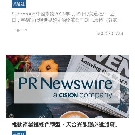
DHL簽約
美通社
Summary: 中國寧德2025年1月27日 /美通社/ -- 近
日，寧德時代與世界領先的物流公司DHL集團（敦豪集
團）簽署戰略協議，
569
2025/01/28
推動產業鏈綠色轉型，天合光能獲必維頒發綠
色供應鏈引領獎
美通社