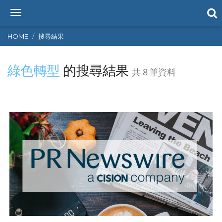
T
o
g
HOME
搜尋結果
g
l
綠色轉型
的搜尋結果
e
共 8 筆資料
n
a
v
i
g
a
t
i
o
n