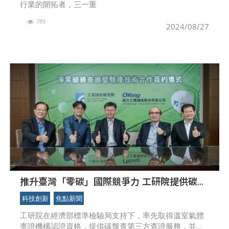
行業的開拓者，三一重
789
2024/08/27
推升臺灣「零碳」國際競爭力 工研院提供碳盤
查認證服務 攜手威力工業邁向綠色轉型
科技創新
焦點新聞
工研院在經濟部標準檢驗局支持下，率先取得溫室氣體
查證機構認證資格，提供碳盤查第三方查證服務，並與