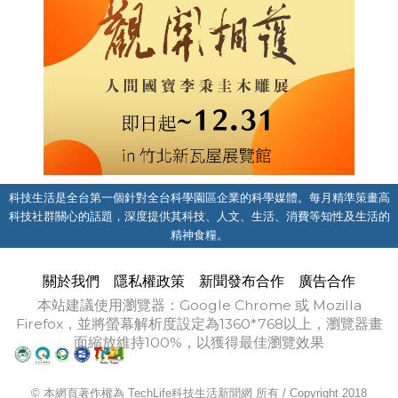
科技生活是全台第一個針對全台科學園區企業的科學媒體。每月精準策畫高
科技社群關心的話題，深度提供其科技、人文、生活、消費等知性及生活的
精神食糧。
關於我們
隱私權政策
新聞發布合作
廣告合作
本站建議使用瀏覽器：Google Chrome 或 Mozilla
Firefox，並將螢幕解析度設定為1360*768以上，瀏覽器畫
面縮放維持100%，以獲得最佳瀏覽效果
© 本網頁著作權為 TechLife科技生活新聞網 所有 / Copyright 2018