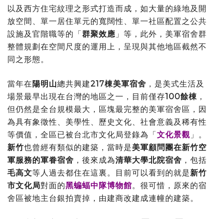
以及西方住宅紋理之形式打造而成，如大量的綠地及開
放空間、單一居住單元的寬闊性、單一社區配置之公共
設施及官階職等的「
群聚效應
」等，此外，美軍宿舍群
整體規劃在空間尺度的運用上，呈現與其他地區截然不
同之形態。
當年在
陽明山
總共興建
217棟美軍宿舍
，是美式生活及
場景最早出現在台灣的地區之一，目前僅存
100餘棟
，
但仍然是全台規模最大，區塊最完整的美軍宿舍區，因
為具有象徵性、美學性、歷史文化、社會意義及稀有性
等價值，全區已被台北市文化局登錄為「
文化景觀
」。
新竹
也曾經有類似的建築，當時是
美軍顧問團在新竹空
軍服務的軍眷宿舍
，後來成為
清華大學北院宿舍
，包括
毛高文
等人過去都住在這裏。目前可以看到的就是
新竹
市文化局
對面的
黑蝙蝠中隊博物館
。很可惜，原來的宿
舍區被地主台銀拍賣掉，由建商改建成連幢的建築。