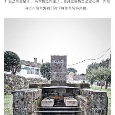
F 區是白屋聚落， 為木構造斜屋頂，屋身主要構造是空心磚，外觀
再以白色水泥粉刷流溝縫作為裝飾外牆。