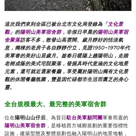
這次我們來到全區已被台北市文化局登錄為「
文化景
觀
」的
陽明山美軍宿舍群
，非假日早晨的
陽明山美軍宿
舍聚落
訪客不多，散發山高雲闊、歲月靜好的恬淡氣
息，獨棟的老房子各自靜靜佇立，見證1950~1970年代
美軍眷的美好山居歲月。趁春日暖陽上趟陽明山，走踏
老樹成蔭的美式宅院聚落，發掘具時代意涵的文化地景
元素，還可就近選家餐廳，享受屬於陽明山獨有文化景
觀的休閒餐廳氛圍，豐盈因忙碌都市生活而匱乏的身心
靈。
全台規模最大、最完整的美軍宿舍群
位在
陽明山山仔后
、為昔日
駐台美軍顧問團
軍眷而蓋的
陽明山美軍宿舍群
，是移植西方城鄉規劃的重要指標性
設施，建築型態及整體規劃也融入陽明山的地景地貌，