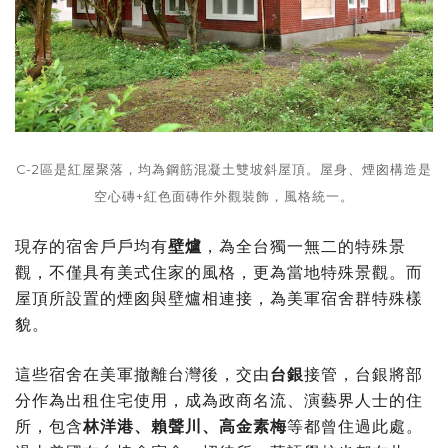
C-2區是紅屋聚落，均為鋼筋混凝土雙坡斜屋頂。屋身、煙囪構造是
空心磚+紅色面磚作外觀裝飾，風格統一。
現存的宿舍戶戶均有
壁爐
，為全台獨一無二的特殊景
觀，不僅具有美式住家的風格，更為當地特殊景觀。而
屋頂所設置的煙囪與壁爐相連接，為美軍宿舍群特殊樣
貌。
這些宿舍在美軍撤離台灣後，交由
台銀
接管，台銀將部
分作為出租住宅使用，成為政商名流、演藝界人士的住
所，包含
林洋港、賴聲川、高金素梅
等都曾住過此處。