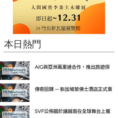
本日熱門
AIG與亞洲萬里通合作，推出旅遊保
險優惠
傳奇回歸 -- 新加坡萊佛士酒店正式重
新開業
SVF公佈關於讓越南在全球舞台上獲
得一席之地的宏大願景