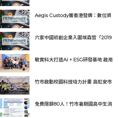
Aegis Custody獲香港發牌：數位資
產金融服務發展更進一步
六家中國初創企業入圍埃森哲「2019
亞太區金融科技創新實驗室」
敏實科大打造AI × ESG研發基地 啟用
AI能源研發中心 助企業邁向淨零碳
排
竹市啟動校園科技培力計畫 高虹安市
長：半導體與無人機課程培育未來科
技人才
免費限額80人！竹市暑期國高中生消
防體驗營6/8開放報名