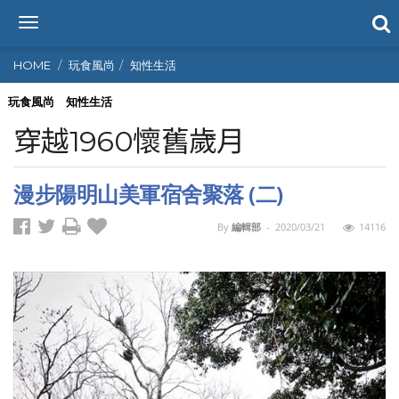
T
o
g
HOME
玩食風尚
知性生活
g
l
玩食風尚
知性生活
e
穿越1960懷舊歲月
n
a
v
漫步陽明山美軍宿舍聚落 (二)
i
g
By
編輯部
-
2020/03/21
14116
a
t
i
o
n