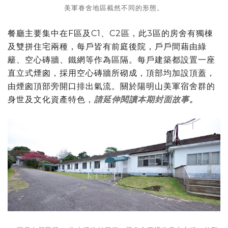
美軍眷舍地區截然不同的形態。
餐廳主要集中在F區及C1、C2區，此3區的房舍有獨棟
及雙拼住宅兩種，每戶皆有前庭後院，戶戶間藉由綠
籬、空心磚牆、鐵網等作為區隔。每戶建築都設置一座
直立式煙囪，採用空心磚牆所砌成，頂部均加設頂蓋，
由煙囪頂部旁開口排出氣流。關於陽明山美軍宿舍群的
身世及文化資產特色，
請延伸閱讀本期封面故事。