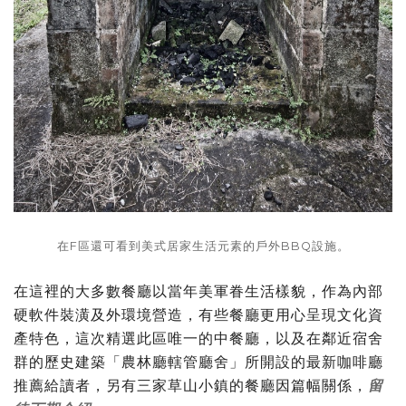
在F區還可看到美式居家生活元素的戶外BBQ設施。
在這裡的大多數餐廳以當年美軍眷生活樣貌，作為內部
硬軟件裝潢及外環境營造，有些餐廳更用心呈現文化資
產特色，這次精選此區唯一的中餐廳，以及在鄰近宿舍
群的歷史建築「農林廳轄管廳舍」所開設的最新咖啡廳
推薦給讀者，另有三家草山小鎮的餐廳因篇幅關係，
留