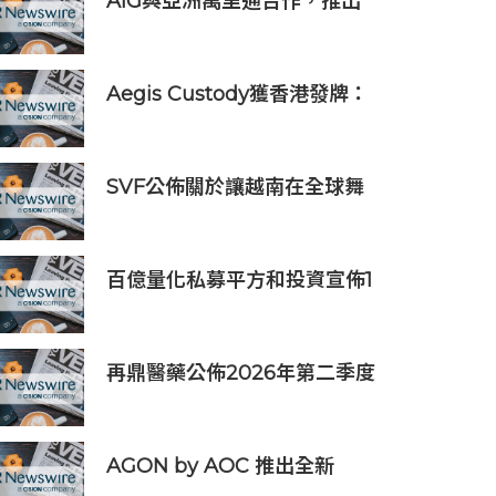
AIG與亞洲萬里通合作，推出
旅遊保險優惠
Aegis Custody獲香港發牌：
數位資產金融服務發展更進一
步
SVF公佈關於讓越南在全球舞
台上獲得一席之地的宏大願景
百億量化私募平方和投資宣佈1
億元自購，7月以來已有25家
私募出手
再鼎醫藥公佈2026年第二季度
財務業績及近期公司進展
AGON by AOC 推出全新
Triple Refresh Rate 電競顯