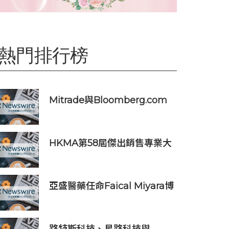
熱門排行榜
Mitrade與Bloomberg.com
達成合作，助力亞洲交易者應
對可信洞察與網絡影響力邊界
模糊問題
HKMA第58屆傑出銷售專業大
獎頒獎典禮
亞盛醫藥任命Faical Miyara博
士為首席業務拓展官，任命
Jim Ziegler為首席商務運營官