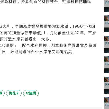
彩燈為材質，跨界創新的材質整合，打造科技感耶誕
3大圳，早期為農業發展重要灌溉水路，1980年代因
的河道加蓋做停車場使用，從此被蓋住近40年。市府
原打造水岸花都邁出一大步。
意耶誕樹」，配合水利局柳川創意藝術光景展覽及葫蘆
月1日，歡迎踴躍到台中水岸感受耶誕氣氛。
博
梅花卡
耶誕樹