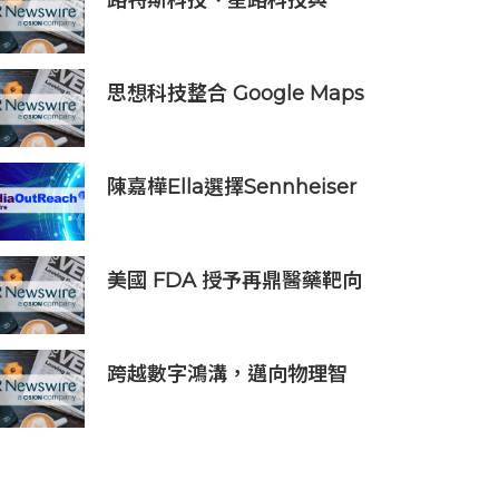
路特斯科技、星路科技與
FOMO Pay攜手探索汽車代幣
化
思想科技整合 Google Maps
Platform 與 Geotab 車聯
網：助物流業 60 秒極速排
單、削減 25% 車隊營運成本
陳嘉樺Ella選擇Sennheiser
Digital 6000打造震撼動人的
青春狂歡
美國 FDA 授予再鼎醫藥靶向
DLL3 抗體藥物偶聯物
Zocilurtatug
Pelitecan（Zoci）孤兒藥資
跨越數字鴻溝，邁向物理智
格認定，用於治療神經內分泌
能：晶泰科技發布 XtalPi
癌（NEC）
Science，並發起「科學智能
開放生態聯盟」