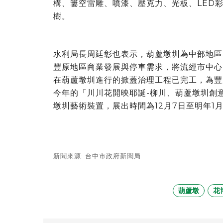
構、簍空雷雕、噴漆、壓克力、光板、LED
樹。
水利局長周廷彰也表示，葫蘆墩圳為中部地區
豐原地區商業發展與停車需求，將流經市中心
在葫蘆墩圳進行的掀蓋治理工程已完工，為豐
今年的「川川花開映耶誕-柳川、葫蘆墩圳創
墩圳藝術裝置，展出時間為12月7日至明年1
新聞來源: 台中市政府新聞局
葫蘆墩
花