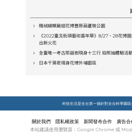
機械蝴蝶展翅花博豐原葫蘆墩公園
《2022臺北街頭藝術嘉年華》8/27、28花博
出新火花
全臺唯一考古耶誕樹現身十三行 拍照抽體驗活
日本千葉君現身花博外埔園區
科技生活是全台第一個針對全台科學園區
關於我們
隱私權政策
新聞發布合作
廣告合
本站建議使用瀏覽器：Google Chrome 或 M