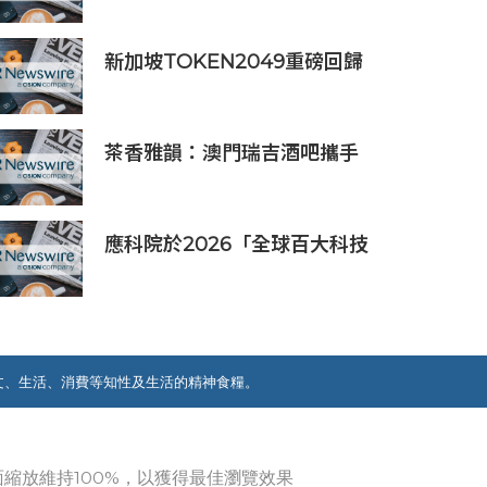
示器
新加坡TOKEN2049重磅回歸
年度行業頂級盛會再度啟幕
茶香雅韻：澳門瑞吉酒吧攜手
Saicho 呈獻期間限定下午茶體
驗
應科院於2026「全球百大科技
研發獎」中創亞洲最佳成績 三
項技術榮膺全球百大創新獎項
文、生活、消費等知性及生活的精神食糧。
覽器畫面縮放維持100%，以獲得最佳瀏覽效果