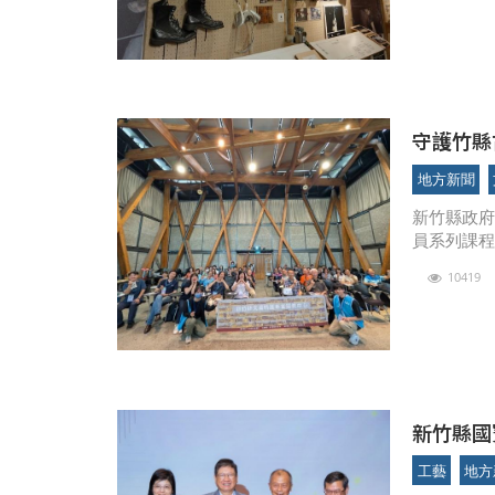
地方新聞
新竹縣政府
員系列課程
20日舉辦
10419
題，邀請
新竹縣國
工藝
地方