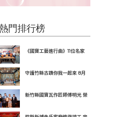
熱門排行榜
《國寶工藝進行曲》11位名家
匯聚新瓦屋 欣賞國家級作品
守護竹縣古蹟你我一起來 8月
系列課程即日起開放報名
新竹縣國寶瓦作匠師傅明光 榮
獲第44屆行政院文化獎