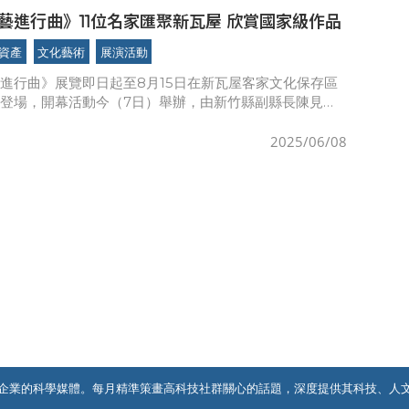
藝進行曲》11位名家匯聚新瓦屋 欣賞國家級作品
資產
文化藝術
展演活動
進行曲》展覽即日起至8月15日在新瓦屋客家文化保存區
登場，開幕活動今（7日）舉辦，由新竹縣副縣長陳見賢
楊文科出席，重磅級工藝家竹籐編人間國寶張憲平、國寶級
藝王賢志、
2025/06/08
企業的科學媒體。每月精準策畫高科技社群關心的話題，深度提供其科技、人