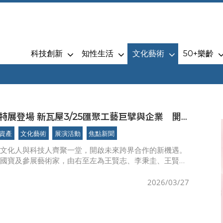
科技創新
知性生活
文化藝術
50+樂齡
特展登場 新瓦屋3/25匯聚工藝巨擘與企業 開
科技新機遇
資產
文化藝術
展演活動
焦點新聞
、文化人與科技人齊聚一堂，開啟未來跨界合作的新機遇。
間國寶及參展藝術家，由右至左為王賢志、李秉圭、王賢
平、陳惠美、劉千韶、王峻偉藝師。匯聚臺灣重要無形文化
藝大師的漆竹藝
2026/03/27