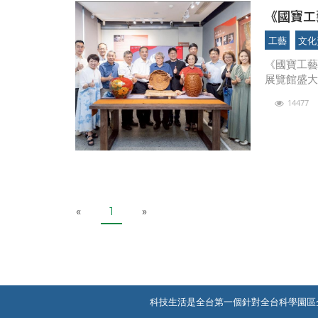
《國寶工
工藝
文化
《國寶工藝
展覽館盛大
代表縣長
14477
藝師漆工
P
N
«
1
»
r
e
e
x
v
t
i
o
u
科技生活是全台第一個針對全台科學園區
s