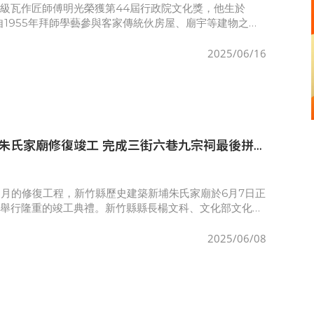
級瓦作匠師傅明光榮獲第44屆行政院文化獎，他生於
，自1955年拜師學藝參與客家傳統伙房屋、廟宇等建物之興
水匠藝至今，於傳統建築修繕、文化資產保存具有特殊貢
與歌仔戲巨
2025/06/16
朱氏家廟修復竣工 完成三街六巷九宗祠最後拼
個月的修復工程，新竹縣歷史建築新埔朱氏家廟於6月7日正
並舉行隆重的竣工典禮。新竹縣縣長楊文科、文化部文化資
張祐創、祭祀公業朱珍公管理委員會理事長朱建全、新埔鎮
及多位地
2025/06/08