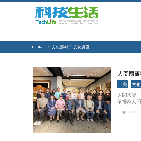
HOME
文化藝術
文化資產
人間國寶
啟文化x
工藝
文化
人間國寶
前排為人
民、張憲
5609
資產與工