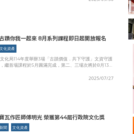
守護竹縣古蹟你我一起來 8月系列課程即日起開放報名
文化資產
文化局114年度舉辦3場「古蹟價值．共下守護」文資守護
，繼首場課程於5月圓滿完成，第二、三場次將於8月13、
，課程以守護多元文資、提升保存精神和管理維護觀念為主
民
2025/07/27
寶瓦作匠師傅明光 榮獲第44屆行政院文化獎
新聞
文化資產