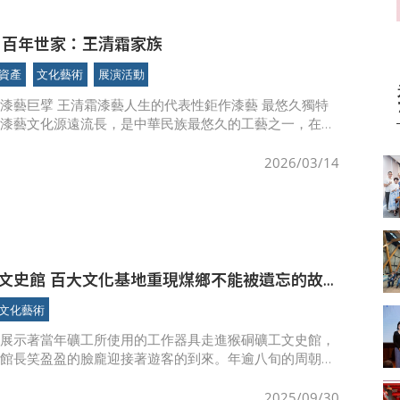
 百年世家：王清霜家族
資產
文化藝術
展演活動
漆藝巨擘 王清霜漆藝人生的代表性鉅作漆藝 最悠久獨特
藝漆藝文化源遠流長，是中華民族最悠久的工藝之一，在世
上獨樹一幟。中國考古發現的最早漆器可追溯到新石器時代
今700
2026/03/14
文史館 百大文化基地重現煤鄉不能被遺忘的故
文化藝術
間展示著當年礦工所使用的工作器具走進猴硐礦工文史館，
周館長笑盈盈的臉龐迎接著遊客的到來。年逾八旬的周朝南
十多歲的毛振飛，以及園區內的其他老礦工們，正是猴硐礦
者。他們守護
2025/09/30