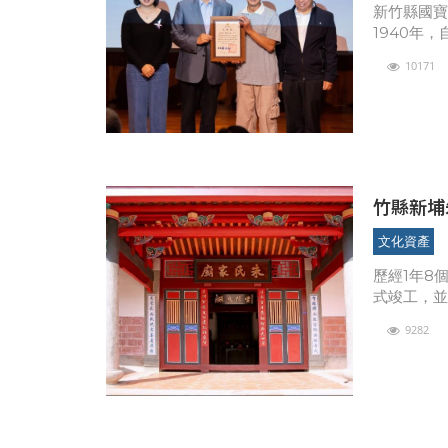
新竹縣國寶
1940年
建參與泥
10171
獻，此次
竹縣新埔
圖
文化資產
歷經1年8
式竣工，
產局主秘
9282
長陳英樓