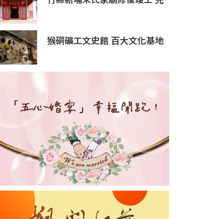
竹縣新埔朱氏家廟修復竣工 完
成三街六巷九宗祠最後拼圖
猴硐礦工文史館 百大文化基地
重現煤鄉不能被遺忘的故事