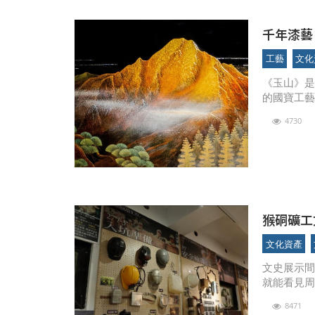
千年漆藝
工藝
文化
《玉山》是
的國寶工
界文化史
4730
晚期，約距
猴硐礦工
事
文化資產
文史展示
就能看見
館長、七
8471
場的守護