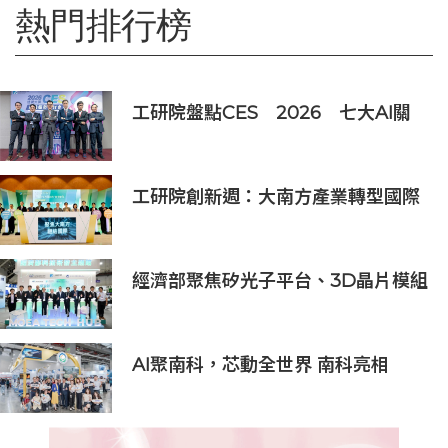
熱門排行榜
工研院盤點CES 2026 七大AI關
鍵趨勢 AI落地成形，產業全面轉型
工研院創新週：大南方產業轉型國際
論壇登場 工研院攜手亞馬遜AWS、
日立獻策 展出逾30項創新技術
經濟部聚焦矽光子平台、3D晶片模組
強化創新產業鏈 帶動逾24億元投資
加速AIoT應用落地
AI聚南科，芯動全世界 南科亮相
2025國際半導體展