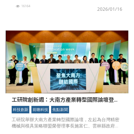
見。左起為：工研院產科國際所經理王宣智、工研院產
16164
科國際所經理石立康、工研院產科國際所副國際長趙祖
2026/01/16
佑、
工研院創新週：大南方產業轉型國際論壇登
場 工研院攜手亞馬遜AWS、日立獻策 展出
科技創新
前瞻科技
焦點新聞
逾30項創新技術
工研院舉辦大南方產業轉型國際論壇，左起為台灣精密
機械與模具策略聯盟榮譽理事長施富仁、雲林縣政府簡
任秘書李俊儀、大南方新矽谷推動辦公室主任謝明得、