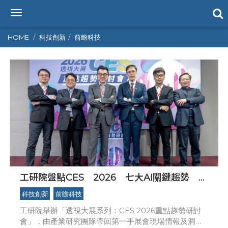
T
o
g
HOME
科技創新
前瞻科技
g
l
e
n
a
v
i
g
a
t
i
o
n
工研院盤點CES 2026 七大AI關鍵趨勢 AI
落地成形，產業全面轉型
科技創新
前瞻科技
工研院舉辦「透視大展系列：CES 2026重點趨勢研討
會」，由產業研究團隊帶回第一手展會現場情報及洞