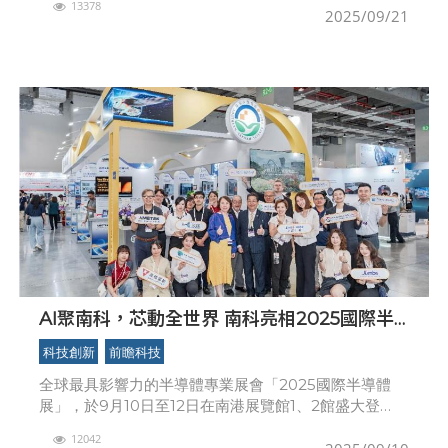
13378
工研院執行副總暨協理李宗銘、亞馬遜網路服務公司全
2025/09/21
球公共部
AI聚南科，芯動全世界 南科亮相2025國際半
導體展
科技創新
前瞻科技
全球最具影響力的半導體專業展會「2025國際半導體
展」，於9月10日至12日在南港展覽館1、2館盛大登
場。南部科學園區近來受惠先進製程布局，產值連年屢
12042
創新高，成為全球半導體供應鏈不可或缺的核心基地。