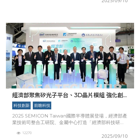
2025/09/10
此
經濟部聚焦矽光子平台、3D晶片模組 強化創
新產業鏈 帶動逾24億元投資 加速AIoT應用落
科技創新
前瞻科技
地
2025 SEMICON Taiwan國際半導體展登場，經濟部產
業技術司整合工研院、金屬中心打造「經濟部科技研發
主題館」，並攜手業者展示37項前瞻技術，全面展現在
12270
AI晶片、先進製造與封測設備，以及化合
2025/09/10