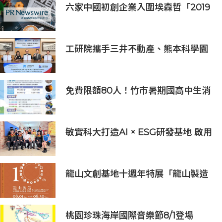
六家中國初創企業入圍埃森哲「2019
亞太區金融科技創新實驗室」
工研院攜手三井不動產、熊本科學園
區 助臺灣產業深化臺日技術合作 拓
展半導體供應鏈與應用市場商機
免費限額80人！竹市暑期國高中生消
防體驗營6/8開放報名
敏實科大打造AI × ESG研發基地 啟用
AI能源研發中心 助企業邁向淨零碳
排
龍山文創基地十週年特展「龍山製造
10+」八月盛大展出
桃園珍珠海岸國際音樂節8/1登場