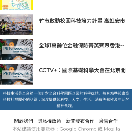
竹市啟動校園科技培力計畫 高虹安市
長：半導體與無人機課程培育未來科
技人才
全球1萬餘位金融保險菁英齊聚香港--
--第十六屆世界華人保險大會暨2026
國際龍獎IDA年會盛大舉辦
CCTV+：國際基礎科學大會在北京開
幕
科技生活是全台第一個針對全台科學園區企業的科學媒體。每月精準策畫高
科技社群關心的話題，深度提供其科技、人文、生活、消費等知性及生活的
精神食糧。
關於我們
隱私權政策
新聞發布合作
廣告合作
本站建議使用瀏覽器：Google Chrome 或 Mozilla