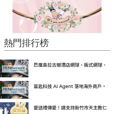
熱門排行榜
巴厘島拉古娜酒店網球、板式網球、
匹克球三合一球場登陸努沙杜瓦海岸
富匙科技 AI Agent 落地海外商戶，
全面承接一線客戶服務與經營轉化
愛送禮傳愛！請支持新竹市天主教仁