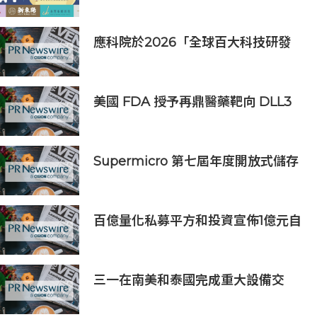
愛基金會2026中秋義賣
應科院於2026「全球百大科技研發
獎」中創亞洲最佳成績 三項技術榮膺
全球百大創新獎項
美國 FDA 授予再鼎醫藥靶向 DLL3
抗體藥物偶聯物 Zocilurtatug
Pelitecan（Zoci）孤兒藥資格認
定，用於治療神經內分泌癌（NEC）
Supermicro 第七屆年度開放式儲存
高峰會匯聚 21 間生態系統合作夥
伴，分享大規模部署企業級 AI 的實
用指南
百億量化私募平方和投資宣佈1億元自
購，7月以來已有25家私募出手
三一在南美和泰國完成重大設備交
付，全球佈局持續拓展