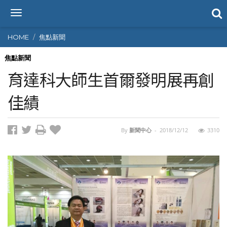
T
o
g
HOME
焦點新聞
g
l
焦點新聞
e
育達科大師生首爾發明展再創
n
a
佳績
v
i
g
By
新聞中心
-
2018/12/12
3310
a
t
i
o
n