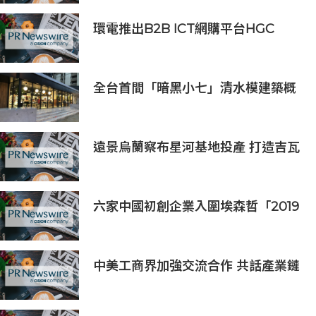
環電推出B2B ICT網購平台HGC
Marketplace
全台首間「暗黑小七」清水模建築概
念店！竹北新開幕。
遠景烏蘭察布星河基地投產 打造吉瓦
級AI基礎設施新模式
六家中國初創企業入圍埃森哲「2019
亞太區金融科技創新實驗室」
中美工商界加強交流合作 共話產業鏈
供應鏈協同發展新機遇