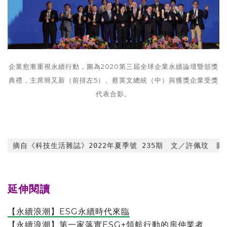
企業愈漸重視永續行動，圖為2020第三屆全球企業永續論壇暨頒獎
典禮，主席簡又新（前排左5）、蔡英文總統（中）與獲獎企業受獎
代表合影。
摘自《科技生活雜誌》2022年夏季號 235期　文／許佩玟　
延伸閱讀
【永續浪潮】ESG永續時代來臨
【永續浪潮】第一家落實ESG+領航行動的房仲業者