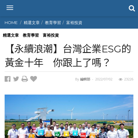
T
o
g
HOME
精選文章
教育學習
富裕投資
g
l
精選文章
教育學習
富裕投資
e
【永續浪潮】台灣企業ESG的
n
a
黃金十年 你跟上了嗎？
v
i
g
By
編輯部
-
2022/07/02
23226
a
t
i
o
n