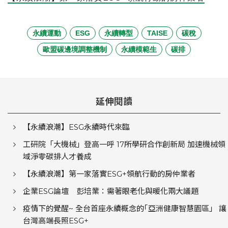
永續運動
ESG
永續轉型
TAISE
碳稅
歐盟碳邊境調整機制
永續模範生
碳排
延伸閱讀
【永續浪潮】ESG永續時代來臨
工研院「大機械」登高一呼 17所學研合作創新局 加速機械領
域淨零碳排人才養成
【永續浪潮】第一家落實ESG+領航行動的房仲業者
企業ESG論壇 彭培業：需著眼老化與暖化兩大議題
疫情下的覺醒~ 全台首座永續概念的｢亞洲健康智慧園區」 讓
台灣高端長照ESG+