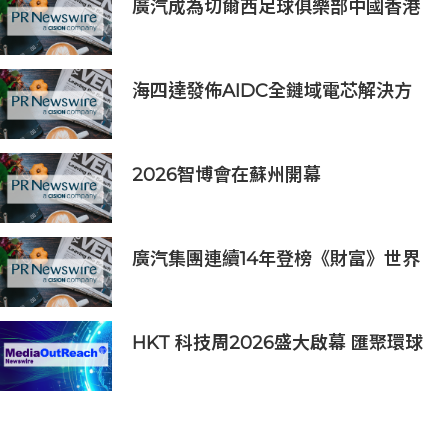
廣汽成為切爾西足球俱樂部中國香港
和馬來西亞季前巡迴賽官方合作夥伴
海四達發佈AIDC全鏈域電芯解決方
案
2026智博會在蘇州開幕
廣汽集團連續14年登榜《財富》世界
500強 過硬實力再獲權威認證
HKT 科技周2026盛大啟幕 匯聚環球
夥伴生態圈 共築香港 AI 創新樞紐新
里程