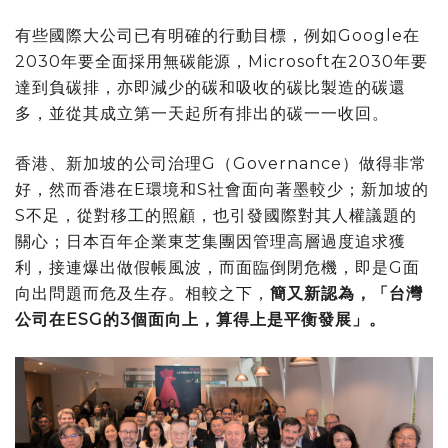
有些國際大公司已有明確的行動目標，例如Google在
2030年要全面採用無碳能源，Microsoft在2030年要
達到負碳排，亦即減少的碳和吸收的碳比製造的碳還
多，並從其成立第一天起所有排出的碳一一收回。
香港、新加坡的公司治理G（Governance）做得非常
好，然而香港在E環境和S社會面向著墨較少；新加坡的
S不足，從對移工的照顧，也引發國際對其人權議題的
關心；日本百年企業東芝集團因管理高層過度追求獲
利，接連爆出做假帳風波，而面臨倒閉危機，即是G面
向出問題而危及生存。相較之下，
簡又新認為，「台灣
公司在ESG的3個面向上，算得上是平衡發展」。