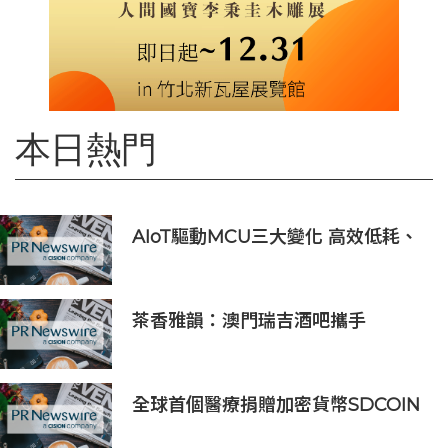
本日熱門
AIoT驅動MCU三大變化 高效低耗、
安全感、AI 功能
茶香雅韻：澳門瑞吉酒吧攜手
Saicho 呈獻期間限定下午茶體驗
全球首個醫療捐贈加密貨幣SDCOIN
將在全球第五大交易所BW.com上線