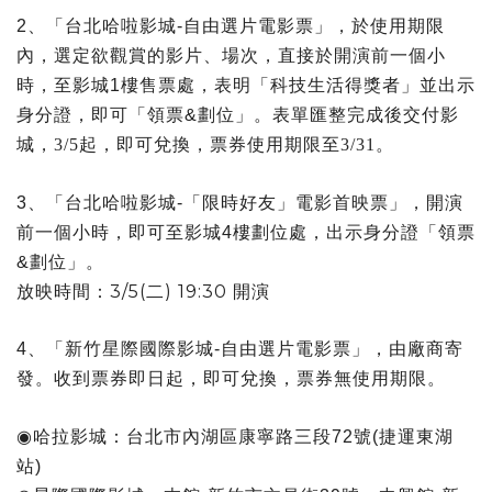
2
、「台北哈啦影城
-
自由選片電影票」，於使用期限
內，選定欲觀賞的影片、場次，直接於開演前一個小
時，至影城
1
樓售票處，表明「科技生活得獎者」並出示
身分證，即可「領票
&
劃位」。表單匯整完成後交付影
城，3/5起，即可兌換，票券使用期限至3/31。
3
、「台北哈啦影城
-
「限時好友」電影首映票」，開演
前一個小時，即可至影城
4
樓劃位處，出示身分證「領票
&
劃位」。
放映時間：3/5(二) 19:30 開演
4
、「新竹星際國際影城
-
自由選片電影票」，由廠商寄
發。收到票券即日起，即可兌換，票券無使用期限。
◉
哈拉影城：台北市內湖區康寧路三段
72
號
(
捷運東湖
站
)