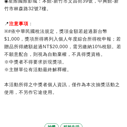
◉
星際國際影城：本館
-
新竹市文昌街
39
號，中興館
-
新
竹市林森路
32
號
7
樓。
📍
注意事項
：
※
#
依中華民國稅法規定，獎項金額若超過新台幣
$1,000
，獎項所得將列入個人年度綜合所得稅申報；若
贈品所得總額超過
NT$20,000
，需另繳納
10%
稅額。若
不願意配合，則視為自動棄權，不具得獎資格。
※中獎者不得要求折現獎項。
※主辦單位有活動最終解釋權。
本活動所得之中獎者個人資訊，僅作為本次抽獎活動之
使用，不另作它途使用。
抽獎
科技生活