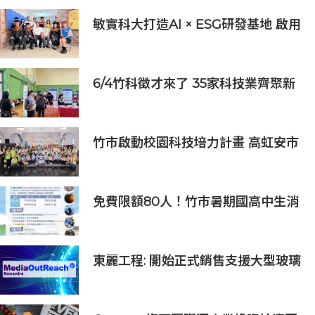
敏實科大打造AI × ESG研發基地 啟用
AI能源研發中心 助企業邁向淨零碳
排
6/4竹科徵才來了 35家科技業齊聚新
竹開門迎新鮮人
竹市啟動校園科技培力計畫 高虹安市
長：半導體與無人機課程培育未來科
技人才
免費限額80人！竹市暑期國高中生消
防體驗營6/8開放報名
東麗工程: 開始正式銷售支援大型玻璃
面板的半導體貼裝設備「UC5000」