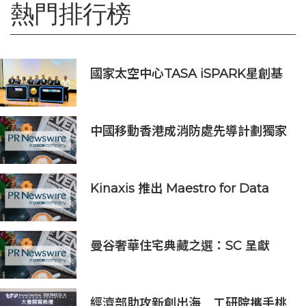
熱門排行榜
國家太空中心TASA iSPARK星創基
地落腳竹市 高虹安市長：打造太空產
業創新聚落
中國移動香港成消防處先導計劃獨家
物聯網服務及系統供應商
Kinaxis 推出 Maestro for Data
Centers，強化資料中心供應鏈決策
信心
曼谷奢華住宅典藏之選：SC 呈獻
SCOPE Collection，三大名邸，擘
畫國際奢居新格局
經濟部助攻新創出海 工研院攜手桃