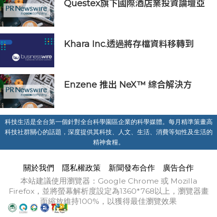
Questex旗下國際酒店業投資論壇亞
洲峰會表示，亞洲酒店業有望迎來投
資加速期
Khara Inc.透過將存檔資料移轉到
Wasabi Hot Cloud Storage節省
80%的營運和管理成本
Enzene 推出 NeX™ 綜合解決方
案， 助力實現具成本效益、高產率的
本地生物製造
科技生活是全台第一個針對全台科學園區企業的科學媒體。每月精準策畫高
科技社群關心的話題，深度提供其科技、人文、生活、消費等知性及生活的
精神食糧。
關於我們
隱私權政策
新聞發布合作
廣告合作
本站建議使用瀏覽器：Google Chrome 或 Mozilla
Firefox，並將螢幕解析度設定為1360*768以上，瀏覽器畫
面縮放維持100%，以獲得最佳瀏覽效果