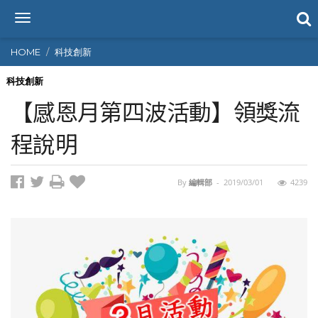
T
o
g
HOME
科技創新
g
l
科技創新
e
【感恩月第四波活動】領獎流
n
a
程說明
v
i
g
By
編輯部
-
2019/03/01
4239
a
t
i
o
n