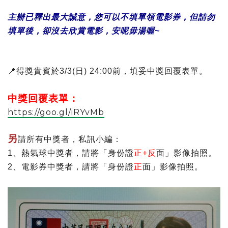
主辦已釋出最大誠意，您可以不填單領電影券，
但請勿
填單後，卻沒去欣賞電影，安呢毋湯喔
~
📍
得獎貴賓於
3/3(
日
) 24:00
前，填妥中獎回覆表單。
中獎回覆表單：
https://goo.gl/iRYvMb
另
請所有中獎者，私訊小編：
1
、熱氣球中獎者，請將「身份證
正
+
反
面」影像拍照。
2
、電影券中獎者，請將「身份證
正
面」影像拍照。