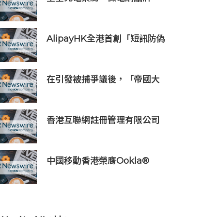
TOP1」，定義全球微電網產業
新高度
AlipayHK全港首創「短訊防偽
提醒」功能 助用戶辨別騙案 聯
乘警方推防騙App Skin帶動全
城反詐
在引發被捕爭議後，「帝國大
廈情侶」安吉拉-尼科勞和伊
萬-比爾庫斯將在Gosh Live平
台上就近期事件作出回應
香港互聯網註冊管理有限公司
透過「數碼無障礙嘉許計劃」
推動科技向善 助企業實踐數碼
無障礙與社會責任
中國移動香港榮膺Ookla®
Speedtest®七項網絡國際權
威獎項及認證