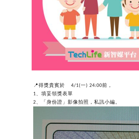
📍
得獎貴賓於
一
前，
4/1(
) 24:00
、填妥領獎表單
1
、「身份證」影像拍照，私訊小編。
2