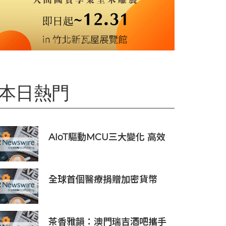
本日熱門
AIoT驅動MCU三大變化 高效
低耗、安全感、AI 功能
全球首個醫療捐贈加密貨幣
SDCOIN將在全球第五大交易
所BW.com上線
茶香雅韻：澳門瑞吉酒吧攜手