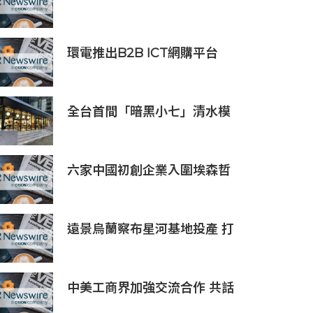
Saicho 呈獻期間限定下午茶體
驗
環電推出B2B ICT網購平台
HGC Marketplace
全台首間「暗黑小七」清水模
建築概念店！竹北新開幕。
六家中國初創企業入圍埃森哲
「2019亞太區金融科技創新實
驗室」
遠景烏蘭察布星河基地投產 打
造吉瓦級AI基礎設施新模式
中美工商界加強交流合作 共話
產業鏈供應鏈協同發展新機遇