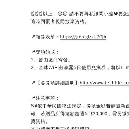
☝☝☝
以上，
😔😔
請不要再私訊問小編
💔
要怎
逾時回覆者視同放棄資格。
📍
領獎表單：
https://goo.gl/zU7Cjh
📍
獎項領取：
1
、皆由廠商寄發。
2
、全球
WiFi
分享器
5
日使用兌換券，將以
E-m
📍
【各獎項詳細說明】
http://www.techlife.c
📍
注意事項：
※
依中華民國稅法規定，獎項金額若超過新
#
報；若贈品所得總額超過
，需另繳
NT$20,000
獎資格。