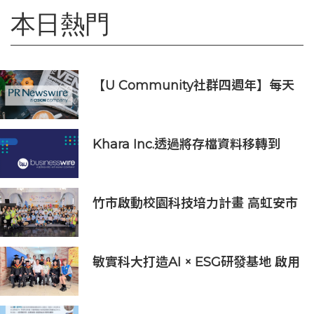
本日熱門
【U Community社群四週年】每天
陪您倒數聖誕
Khara Inc.透過將存檔資料移轉到
Wasabi Hot Cloud Storage節省
80%的營運和管理成本
竹市啟動校園科技培力計畫 高虹安市
長：半導體與無人機課程培育未來科
技人才
敏實科大打造AI × ESG研發基地 啟用
AI能源研發中心 助企業邁向淨零碳
排