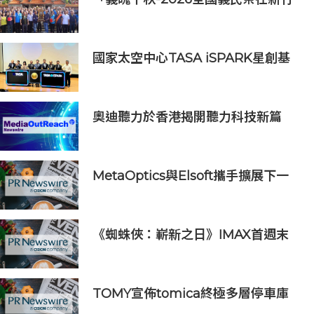
縣」恭迎義民爺 義民祭典正式登場
國家太空中心TASA iSPARK星創基
地落腳竹市 高虹安市長：打造太空產
業創新聚落
奧迪聽力於香港揭開聽力科技新篇
章：隆重推出榮獲國際設計大獎的
Oticon Zeal 及兒童專屬 Oticon
Play SI 助聽器
MetaOptics與Elsoft攜手擴展下一
代半導體光學製造設備產能
《蜘蛛俠：嶄新之日》IMAX首週末
斬獲1.3億元 創系列最佳紀錄
TOMY宣佈tomica終極多層停車庫
將於2026年9月起在10個亞洲市場上