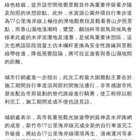
綠色植栽，提升該空間視覺景觀並作為重要停留看夕陽
及拍照的休憩節點。此外，水資源公園外環自行車步道
為17公里海岸線上極佳的溼地觀察段及觀看香山夕照景
點，而香山濕地漲潮時，鷺鷥、鷸鴴科等留鳥與候鳥會
移來此處的水岸泥灘地及淺灘，是候鳥重要休憩區，這
次也將該區段混凝土仿木欄杆更換為安全性路緣與景觀
綠帶收邊，降低視覺阻隔，將可拉近遊客與香山濕地間
的距離。
城市行銷處進一步指出，此次工程最大困難點主要在於
施工期間自行車道須局部封閉無法通行，非常感謝市民
朋友配合市府規劃的替代路線進行騎乘，使工程得以順
利完工，施工期間造成不便也請見諒。
城銷處表示，高市長重視觀光旅遊帶的延伸及水岸路網
的成形，新竹市17公里海岸線完成全新的自行車道完工
升級後，將結合17公里海岸線環境再生、港南運河等多