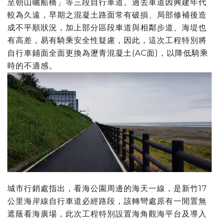
至朝山曬船橋」等三段自行車道。過去車道因興建年代
較為久遠，早期之混凝土路面常有破損、局部修補後造
成不平順狀況，加上部分區段車道與相鄰步道、海堤也
有高差，易有騎乘安全性疑慮，因此，這次工程特別將
自行車鋪面全面更換為瀝青混凝土(AC面)，以降低騎乘
時的不適感。
城市行銷處指出，看海公園周邊的海天一線，是新竹17
公里海岸線自行車道必經路段，該轉彎處原有一閒置無
遮蔭看海廣場，此次工程特別設置海角觀海平台及導入