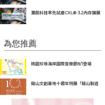
市 首個官方粉絲社群定於10月上線
瀾起科技率先試產CXL® 3.2內存擴展
控制器
為您推薦
桃園珍珠海岸國際音樂節8/1登場
龍山文創基地十週年特展「龍山製造
10+」八月盛大展出