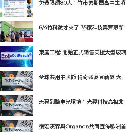
免費限額80人！竹市暑期國高中生消
防體驗營6/8開放報名
6/4竹科徵才來了 35家科技業齊聚新
竹開門迎新鮮人
東麗工程: 開始正式銷售支援大型玻璃
面板的半導體貼裝設備「UC5000」
全球共用中國節 傳奇盛宴賀新歲 大
年除夕《傳奇中國節 春節》7小時不
間斷直播 無縫銜接總臺春晚
天幕到整車光環境：光羿科技亮相北
京車展，調光玻璃進入多車型、跨價
位、跨場景落地階段
復宏漢霖與Organon共同宣佈歐洲首