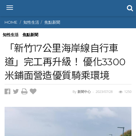
T
o
g
HOME
知性生活
焦點新聞
g
l
知性生活
焦點新聞
e
「新竹17公里海岸線自行車
n
a
道」完工再升級！ 優化3300
v
i
米鋪面營造優質騎乘環境
g
a
t
i
By
新聞中心
-
2023/07/28
1250
o
n