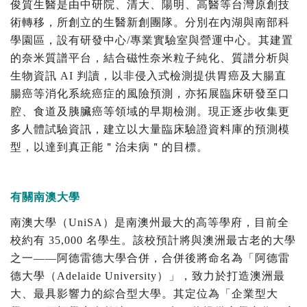
俊質生醫是由中研院、清大、陽明、高醫等台灣原創技
術轉移，所創立的生醫新創團隊。分別在內湖與南部科
學園區，設有研發中心/專業實驗室與營運中心。其建置
的奈米質譜平台，結合磁性奈米粒子純化、質譜分析與
生物資訊 AI 判讀，以非侵入式檢測提供胃癌及大腸直
腸癌等消化系統癌症的風險預測，亦拓展臨床研發至口
腔、食道及胰臟癌等領域的早期檢測。現正逐步收集更
多人體試驗資訊，建立以大量臨床驗證資料庫的預測模
型，以達到真正能＂治未病＂的目標。
有關南澳大學
南澳大學（UniSA）是南澳州最大的高等學府，目前全
校約有 35,000 名學生。該校預計將與澳洲最古老的大學
之一——阿德雷德大學合併，合併後將命名為「阿德雷
德大學（Adelaide University）」，致力於打造澳洲最
大、最具影響力的綜合型大學。其定位為「企業型大