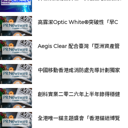
輝博士為集團首席科學家 加速AI原生
財富管理發展
高露潔Optic White®突破性「早C
提亮• 晚C淡色」美白牙齒保養美學
推出首支全新Optic White®高純度
維他命C美白牙膏
Aegis Clear 配合臺灣「亞洲資產管
理中心」政策
中國移動香港成消防處先導計劃獨家
物聯網服務及系統供應商
創科實業二零二六年上半年錄得穩健
的業績
全港唯一貓主題盛會「香港貓迷博覽
會2026」今日開幕