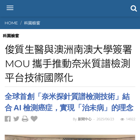
T
o
g
HOME
科園櫥窗
g
l
科園櫥窗
e
俊質生醫與澳洲南澳大學簽署
n
a
MOU 攜手推動奈米質譜檢測
v
i
平台技術國際化
g
a
t
全球首創「奈米探針質譜檢測技術」結
i
o
合 AI 檢測癌症，實現「治未病」的理念
n
By
新聞中心
-
2025/06/23
14922