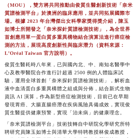
（MOU），雙方將共同推動由俊質生醫創新技術「奈米
質譜檢測平台」於澳洲的臨床應用，並共同拓展國際市
場。根據 2023 年台灣傑出女科學家獎得獎介紹，陳玉
如博士所開發之「奈米探針質譜檢測技術」，為全世界
首創應用單一蛋白質多重異構物結合演算法進行癌症檢
測的方法，展現高度創新性與臨床潛力（資料來源：
L’Oréal Taiwan 官方說明）。
俊質生醫耗時八年來，已與國內北、中、南知名醫學中
心及教學醫院合作進行計超過 2500 例的人體臨床試
驗，運用全球首創「奈米探針質譜檢測技術」，解析血
液中血清蛋白多重異構體之組成與分佈，結合新式生物
資訊 AI 演算，作為新型癌症檢測技術，目前已在早期
發現胃癌、大腸直腸癌潛在疾病風險具備成效，實現俊
質生醫提供健康預警，實現「治未病」的健康理念。
「奈米質譜檢測平台」技術技轉自中研院化學研究所特
聘研究員陳玉如博士與清華大學特聘教授林俊成教授，