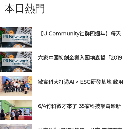
本日熱門
【U Community社群四週年】每天
陪您倒數聖誕
六家中國初創企業入圍埃森哲「2019
亞太區金融科技創新實驗室」
敏實科大打造AI × ESG研發基地 啟用
AI能源研發中心 助企業邁向淨零碳
排
6/4竹科徵才來了 35家科技業齊聚新
竹開門迎新鮮人