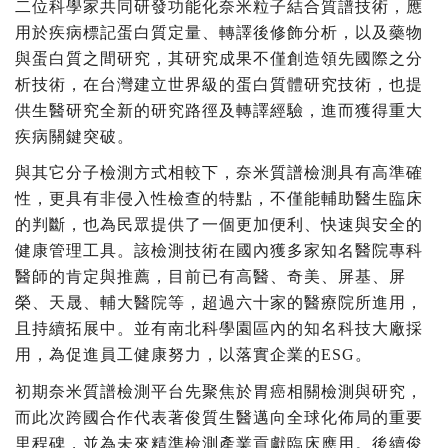
二位科學家共同研發功能化奈米粒子結合質譜技術，應
用於疾病標記蛋白質定量、轉譯後修飾分析，以及藥物
與蛋白質之間研究，其研究成果不僅創造領先國際之分
析技術，在台灣建立世界級的蛋白質體研究技術，也提
供生醫研究全新的研究路徑及轉譯經驗，進而獲得重大
疾病關鍵突破。
與其它分子檢測方式相較下，奈米質譜檢測具有高準確
性，更具有非侵入性檢查的特點，不僅能輔助醫生臨床
的判斷，也為民眾提供了一個更加便利、快速與安全的
健康管理工具。該檢測技術在國內獲多家知名醫院專科
醫師的肯定與推薦，目前已有高醫、奇美、屏基、屏
榮、天晟、輔大醫院等，超過六十家的醫療院所進用，
且持續拓展中。並有南北科學園區內的知名科技大廠採
用，為促進員工健康努力，以落實企業的ESG。
初期奈米質譜檢測平台先聚焦於胃癌相關檢測與研究，
而此次跨國合作代表著俊質生醫邁向全球化佈局的重要
里程碑，並為未來精準檢測產業貢獻臨床應用。後續俊