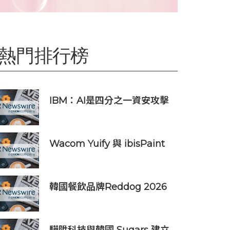
熱門排行榜
IBM：AI是四分之一資安攻擊
事件的幕後黑手 平均經濟損失
達600萬美元
Wacom Yuify 與 ibisPaint
合作，保護數位藝術創作的著
作權
韓國餐飲品牌Reddog 2026
上半年營收大漲88% 營業利潤
激增143%