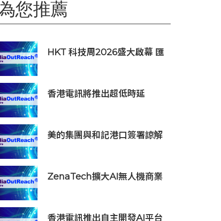
為您推薦
HKT 科技周2026盛大啟幕 匯
聚環球夥伴生態圈 共築香港 AI
創新樞紐新里程
香港電訊將推出超低時延
3.2Tbps AI 數據中心互聯
Superhighway 支持香港人工
智能發展
美的集團與和記港口簽署諒解
備忘錄
ZenaTech擴大AI無人機商業
化應用，DaaS貢獻一季度約
93%營收
香港電訊推出自主開發AI平台