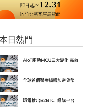
本日熱門
AIoT驅動MCU三大變化 高效
低耗、安全感、AI 功能
全球首個醫療捐贈加密貨幣
SDCOIN將在全球第五大交易
所BW.com上線
環電推出B2B ICT網購平台
HGC Marketplace