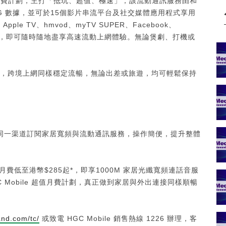
通訊月費計劃，主打「抵玩、超值、極速」，該流動通訊服務由和
5G 數據，並可於15個影片串流平台及社交媒體應用程式享用
Apple TV、hmvod、myTV SUPER、Facebook、
港幣$98，即可隨時隨地盡享高速流動上網體驗。無論煲劇、打機或
數據，跨境上網同樣穩定流暢，無論出差或旅遊，均可輕鬆保持
同一渠道訂閱家居寬頻與流動通訊服務，操作簡便，提升整體
低至港幣$285起*，即享1000M 家居光纖寬頻連話音服
GC Mobile 超值月費計劃，真正做到家居與外出連接同樣順暢
nd.com/tc/
或致電 HGC Mobile 銷售熱線 1226 辦理，客