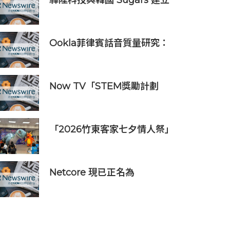
驊陞科技與韓國 Sugars 建立
策略合作 攜手布局全球 AI
Vision 與高速影像互連市場
Ookla菲律賓話音質量研究：
運營商VoLTE網絡在語音質量
與可靠性上全面優於OTT應用
Now TV「STEM獎勵計劃
2026」正式開始｜獲長隆度假
區全力支持 推出《主題樂園有
趣科學大探索》第二季及「長
「2026竹東客家七夕情人祭」
隆小科學家大獎」
8/20登場 連4天邀民眾逛商圈
再換限量好禮
Netcore 現已正名為
Netcore.ai，開創代理型營銷
平台先河，與客戶共同分擔增
長責任