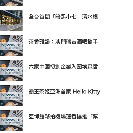
全台首間「暗黑小七」清水模
建築概念店！竹北新開幕。
茶香雅韻：澳門瑞吉酒吧攜手
Saicho 呈獻期間限定下午茶體
驗
六家中國初創企業入圍埃森哲
「2019亞太區金融科技創新實
驗室」
霸王茶姬亞洲首家 Hello Kitty
主題超級茶倉登陸灣仔
亞博館夥拍機場蓮香樓推「票
尾優惠」