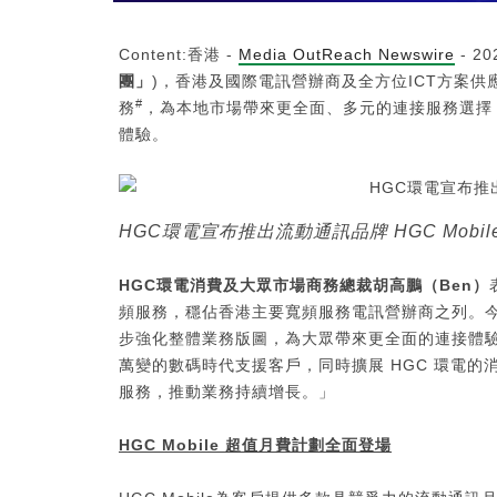
Content:香港 -
Media OutReach Newswire
- 2
團」
)，香港及國際電訊營辦商及全方位ICT方案供應
#
務
，為本地市場帶來更全面、多元的連接服務選擇
體驗。
HGC環電宣布推出流動通訊品牌 HGC Mobil
HGC
環電消費及大眾市場商務總裁胡高鵬
（
Ben
）
頻服務，穩佔香港主要寬頻服務電訊營辦商之列。今次
步強化整體業務版圖，為大眾帶來更全面的連接體
萬變的數碼時代支援客戶，同時擴展 HGC 環電
服務，推動業務持續增長。」
HGC Mobile
超值月費計劃全面登場