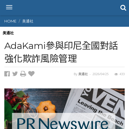
T
o
g
HOME
美通社
g
l
美通社
e
AdaKami參與印尼全國對話
n
a
強化欺詐風險管理
v
i
g
By
美通社
-
2026/04/25
433
a
t
i
o
n