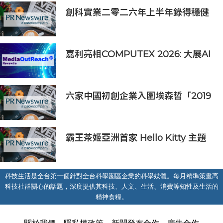
創科實業二零二六年上半年錄得穩健
的業績
嘉利亮相COMPUTEX 2026: 大展AI
機構件前沿實力，為加速運算構建穩
固基石
六家中國初創企業入圍埃森哲「2019
亞太區金融科技創新實驗室」
霸王茶姬亞洲首家 Hello Kitty 主題
超級茶倉登陸灣仔
科技生活是全台第一個針對全台科學園區企業的科學媒體。每月精準策畫高
科技社群關心的話題，深度提供其科技、人文、生活、消費等知性及生活的
精神食糧。