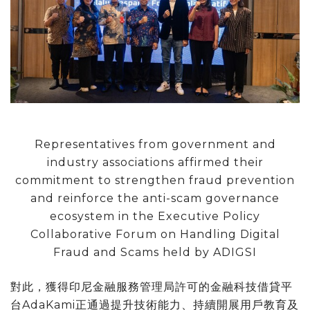
Representatives from government and
industry associations affirmed their
commitment to strengthen fraud prevention
and reinforce the anti-scam governance
ecosystem in the Executive Policy
Collaborative Forum on Handling Digital
Fraud and Scams held by ADIGSI
對此，獲得印尼金融服務管理局許可的金融科技借貸平
台AdaKami正通過提升技術能力、持續開展用戶教育及