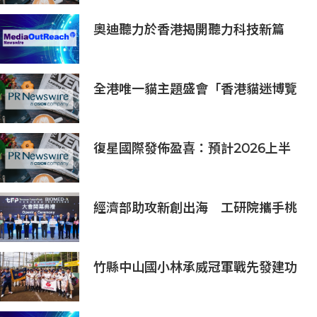
影響力人物榜
奧迪聽力於香港揭開聽力科技新篇
章：隆重推出榮獲國際設計大獎的
Oticon Zeal 及兒童專屬 Oticon
Play SI 助聽器
全港唯一貓主題盛會「香港貓迷博覽
會2026」今日開幕
復星國際發佈盈喜：預計2026上半
年歸母淨利潤約人民幣15億至人民幣
18億元
經濟部助攻新創出海 工研院攜手桃
園打造跨域創新平台 匯聚逾200家
新創、40家產業夥伴共拓全球商機
竹縣中山國小林承威冠軍戰先發建功
助中華隊勇奪世界軟式少棒賽冠軍