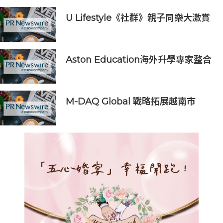
推出首支全新Optic White®高純度
維他命C美白牙膏
U Lifestyle《社群》親子同樂大激賞
激送主題樂園門票/人氣自助
餐/CHIIKAWA特展景品/嬰兒用品等
好禮｜召集Foodie率先試食星級酒店
Aston Education海外升學專家整合
自助餐
澳洲大學留學資訊 DSE 入學要求、
熱門學科及留學費用一文看清
M-DAQ Global 戰略拓展越南市
場，強化東盟佈局與增長