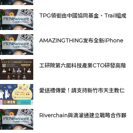
超越市場預期
TPG領銜由中國協同基金、Trail組成
的財團投資APM Monaco
AMAZINGTHING发布全新iPhone
16配件系列
工研院第六屆科技產業CTO研發高階
主管班開放報名 匯聚業界頂尖專家
傳授專業秘訣
愛送禮傳愛！請支持新竹市天主教仁
愛基金會2026中秋義賣
Riverchain與滴灌通建立戰略合作夥
伴關係，擴大建築承包商的營運資金
規模