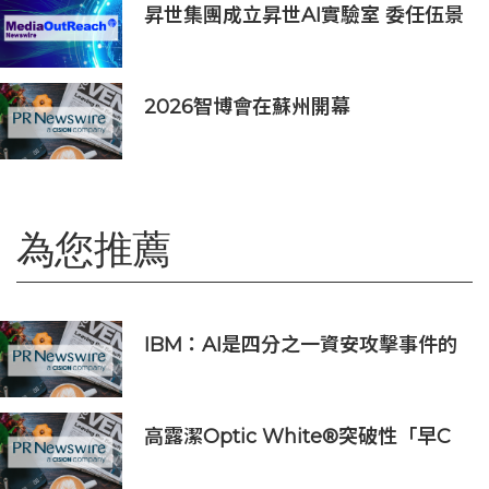
昇世集團成立昇世AI實驗室 委任伍景
輝博士為集團首席科學家 加速AI原生
財富管理發展
2026智博會在蘇州開幕
為您推薦
IBM：AI是四分之一資安攻擊事件的
幕後黑手 平均經濟損失達600萬美元
高露潔Optic White®突破性「早C
提亮• 晚C淡色」美白牙齒保養美學