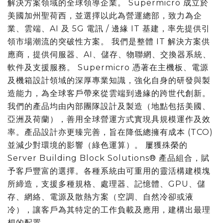
解決方案領域的全球領導企業。 Supermicro 成立於
美國加州聖荷西，並選擇以此為營運總部，致力為企
業、雲端、AI 及 5G 電訊 / 邊緣 IT 基建，率先提供引
領市場潮流的突破性方案。 我們是整體 IT 解決方案供
應商，提供伺服器、AI、儲存、物聯網、交換器系統、
軟件及支援服務。 Supermicro 憑著在主機板、電源
及機箱設計領域的深厚專業知識，強化自身的研發與製
造能力，為全球客戶帶來從雲端到邊緣的跨世代創新。
我們的產品均由內部團隊設計及製造（地點包括美國、
亞洲及荷蘭），善用全球營運方式實現具規模運作及效
率。產品設計亦更臻完善，旨在降低總擁有成本 (TCO)
並減少對環境的影響（綠色運算）。 屢獲殊榮的
Server Building Block Solutions® 產品組合，賦
予客戶豐富的選擇。各種系統由可重用的靈活構建模塊
所締造，支援多種規格、處理器、記憶體、GPU、儲
存、網絡、電源及散熱方案（空調、自然冷卻或液
冷），讓客戶為其特定的工作負載及應用，建構出最理
想的配置。