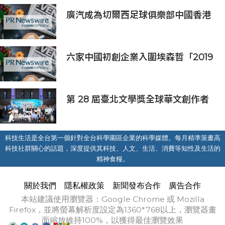
廣汽成為切爾西足球俱樂部中國香港
和馬來西亞季前巡迴賽官方合作夥伴
六家中國初創企業入圍埃森哲「2019
亞太區金融科技創新實驗室」
第 28 屆臺北文學獎全球華文創作者
齊聚臺北 交織多元生命經驗與華文創
作能量
科技生活是全台第一個針對全台科學園區企業的科學媒體。每月精準策畫高
科技社群關心的話題，深度提供其科技、人文、生活、消費等知性及生活的
精神食糧。
關於我們
隱私權政策
新聞發布合作
廣告合作
本站建議使用瀏覽器：Google Chrome 或 Mozilla
Firefox，並將螢幕解析度設定為1360*768以上，瀏覽器畫
面縮放維持100%，以獲得最佳瀏覽效果