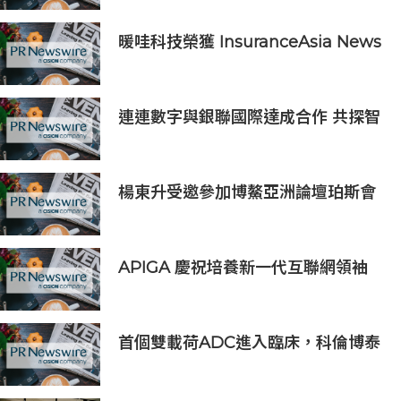
體健康狀態極為重要
暖哇科技榮獲 InsuranceAsia News
2026 中國區「數碼轉型卓越獎」
連連數字與銀聯國際達成合作 共探智
能體支付新場景
楊東升受邀參加博鰲亞洲論壇珀斯會
議，攜手推動全球礦業綠色轉型
APIGA 慶祝培養新一代互聯網領袖
十週年
首個雙載荷ADC進入臨床，科倫博泰
SKB565獲臨床試驗批准通知書