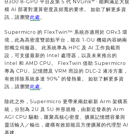
®，
B300 8-GPU 平台及第 5 代 NVLink
能夠滿足大規
模 AI 部署對運算密度及頻寬的要求。 如欲了解更多資
訊，請瀏覽
此處
。
Supermicro 的 FlexTwin™ 系統亦適用於 ORv3 環
境，此為高密度雙節點平台，能在 1-OU 機箱內容納兩
部獨立伺服器。 此系統專為 HPC 及 AI 工作負載而
設，可支援最新的 Intel 處理器，以及未來推出的
Intel 和 AMD CPU。 FlexTwin 借助 Supermicro
專為 CPU、記憶體及 VRM 而設的 DLC-2 液冷方案，
*
有效排除系統多達 90%
的發熱量。 如欲了解更多資
訊，請瀏覽
此處
。
除此之外，Supermicro 更帶來兩款嶄新 Arm 架構系
統，分別為 2U 及 5U 外形規格，由新近發表的 Arm
AGI CPU 驅動，匯聚高核心密度、擴展記憶體容量與
靈活輸入／輸出，建構有效節能且方便擴展的代理型 AI
基建。