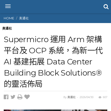
T
o
g
HOME
美通社
g
l
美通社
e
Supermicro 運用 Arm 架構
n
a
平台及 OCP 系統，為新一代
v
i
AI 基建拓展 Data Center
g
a
t
Building Block Solutions®
i
o
的靈活佈局
n
By
美通社
-
2026/04/30
607