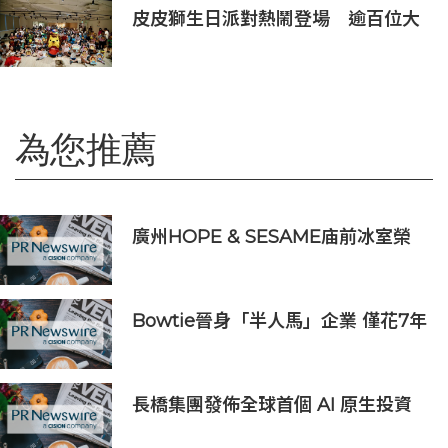
皮皮獅生日派對熱鬧登場 逾百位大
小朋友同歡慶生、邀全台暑假玩竹縣
為您推薦
廣州HOPE & SESAME庙前冰室榮
登2026年度ASIA'S 50 BEST
BARS「亞洲50最佳酒吧」NO.1寶座
Bowtie晉身「半人馬」企業 僅花7年
突破1億美元年度經常性收入
長橋集團發佈全球首個 AI 原生投資
平台 開啟 AI 投資新時代