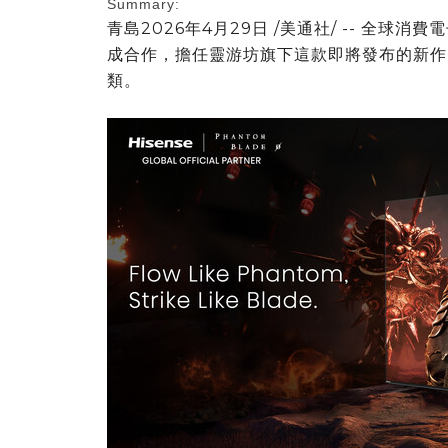
Summary:
青島
2026年4月29日
/美通社/ -- 全球
成合作，擔任靈游坊旗下這款即將發布的新作
類。