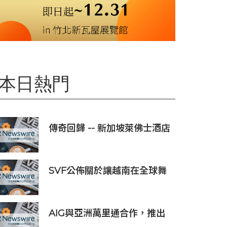
本日熱門
傳奇回歸 -- 新加坡萊佛士酒店
正式重新開業
SVF公佈關於讓越南在全球舞
台上獲得一席之地的宏大願景
AIG與亞洲萬里通合作，推出
旅遊保險優惠