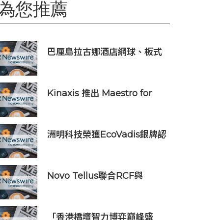
為您推薦
巴厘島拉古娜酒店網球、板式
網球、匹克球三合一球場登陸
努沙杜瓦海岸
Kinaxis 推出 Maestro for
Data Centers，強化資料中心
供應鏈決策信心
洲明科技榮獲EcoVadis銀牌認
證 躍居全球前6%可持續指標
企業
Novo Tellus聯合RCF與
NRFC完成對銳速礦業設備公
司的收購
「香港橋壇智力博弈巔峰盛