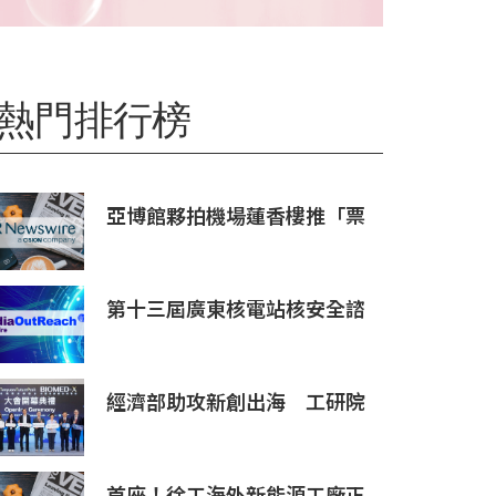
熱門排行榜
亞博館夥拍機場蓮香樓推「票
尾優惠」
第十三屆廣東核電站核安全諮
詢委員會第二次會議召開
經濟部助攻新創出海 工研院
攜手桃園打造跨域創新平台
匯聚逾200家新創、40家產業
夥伴共拓全球商機