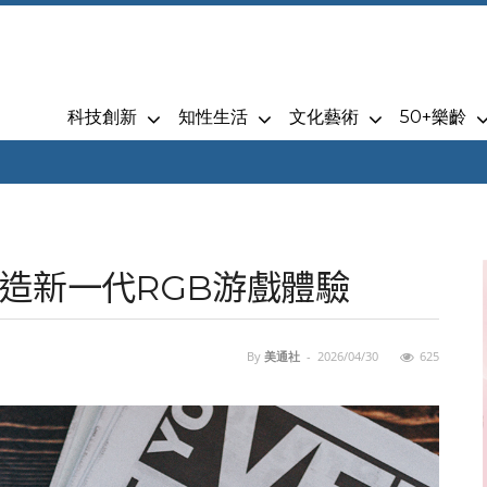
科技創新
知性生活
文化藝術
50+樂齡
造新一代RGB游戲體驗
By
美通社
-
2026/04/30
625