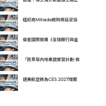
首座！徐工海外新能源工廠正
式投產，打造中印尼合作新標
桿
經紀商Mitrade將阿根廷足協
贊助合作延長至2027年，看好
世界杯帶動亞洲市場熱情
復星國際榮膺《全球銀行與金
融評論》三項大獎，ESG、企
業社會責任及品牌實力再獲國
際權威認可
「民青局內地專題實習計劃-敦
煌青年實習計劃2026」圓滿結
束
達美航空將為CES 2027增開
亞洲特別航班直飛拉斯維加斯