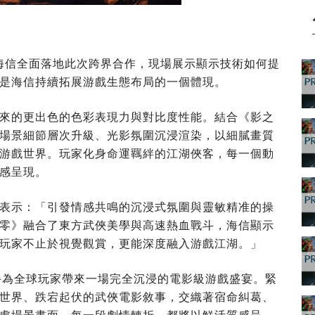
期間，海信全面落地此次跨界合作，現場展示顯示技術如何提
是海信持續拓展游戲生態布局的一個體現。
來的更出色的色彩表現力與對比度性能。結合《影之
場景細節層次升級、光影氛圍沉浸渲染，以細膩畫質
游戲世界。玩家化身命運羈絆的江湖俠客，每一個動
感呈現。
表示：「引發情感共鳴的沉浸式氛圍與靈敏精准的操
零》融合了東方武俠美學與高速熱血戰斗，海信顯示
玩家不止於視覺觀賞，更能深度融入游戲江湖。」
方攜手為全球玩家帶來一場完全沉浸的電影級游戲盛宴。緊
世界、跌宕起伏的武俠電影敘事，交織著宿命糾葛、