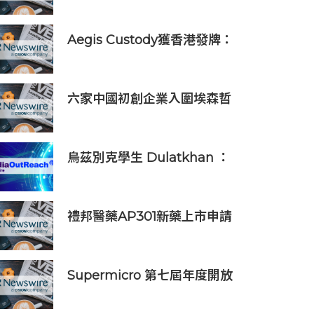
Aegis Custody獲香港發牌：
數位資產金融服務發展更進一
步
六家中國初創企業入圍埃森哲
「2019亞太區金融科技創新實
驗室」
烏茲別克學生 Dulatkhan ：
拓展視野，在香港中文大學擘
劃未來
禮邦醫藥AP301新藥上市申請
獲國家藥監局受理
Supermicro 第七屆年度開放
式儲存高峰會匯聚 21 間生態系
統合作夥伴，分享大規模部署