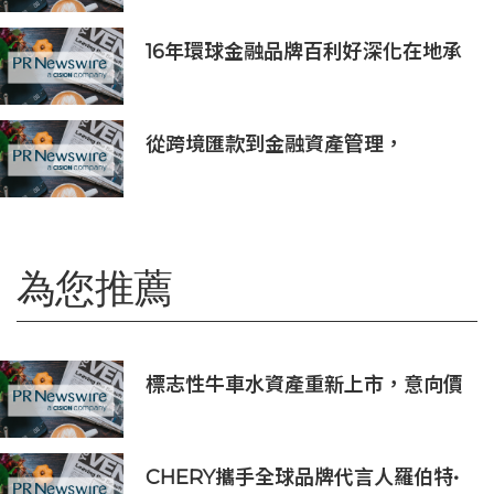
DEKRA 德凱 IEC 62443-4-2
Security Level 2 工控網路安全證書
16年環球金融品牌百利好深化在地承
諾，多維落實ESG藍圖
從跨境匯款到金融資產管理，
BiyaPay探索全球資產配置新路徑
為您推薦
標志性牛車水資產重新上市，意向價
為4500萬新元，為投資者提供一個
難得的機會，可以一次性擁有三棟相
連的保留店屋
CHERY攜手全球品牌代言人羅伯特•