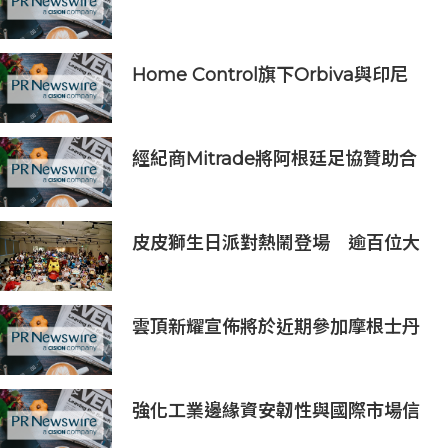
識、信譽與國際視野接軌全球機遇
Home Control旗下Orbiva與印尼
Articura簽署戰略合作備忘錄，共同
探索印尼本地化醫療AI及AIoT智慧健
康生態
經紀商Mitrade將阿根廷足協贊助合
作延長至2027年，看好世界杯帶動
亞洲市場熱情
皮皮獅生日派對熱鬧登場 逾百位大
小朋友同歡慶生、邀全台暑假玩竹縣
雲頂新耀宣佈將於近期參加摩根士丹
利、Evercore兩大投資者會議
強化工業邊緣資安韌性與國際市場信
任 Moxa UC 系列工業電腦取得