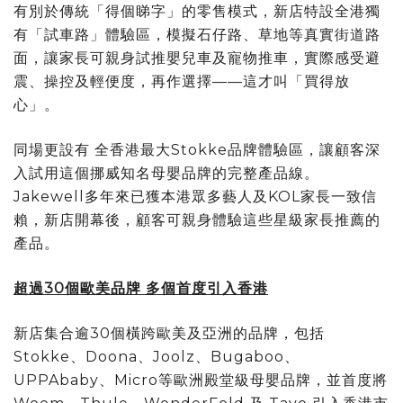
有別於傳統「得個睇字」的零售模式，新店特設全港獨
有「試車路」體驗區，模擬石仔路、草地等真實街道路
面，讓家長可親身試推嬰兒車及寵物推車，實際感受避
震、操控及輕便度，再作選擇——這才叫「買得放
心」。
同場更設有 全香港最大Stokke品牌體驗區，讓顧客深
入試用這個挪威知名母嬰品牌的完整產品線。
Jakewell多年來已獲本港眾多藝人及KOL家長一致信
賴，新店開幕後，顧客可親身體驗這些星級家長推薦的
產品。
超過
30
個歐美品牌 多個首度引入香港
新店集合逾30個橫跨歐美及亞洲的品牌，包括
Stokke、Doona、Joolz、Bugaboo、
UPPAbaby、Micro等歐洲殿堂級母嬰品牌，並首度將