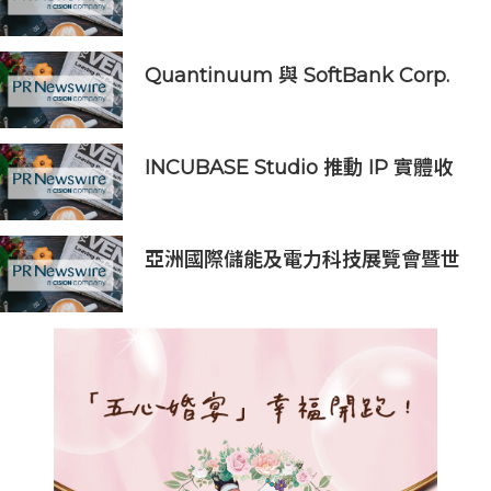
萊萬多夫斯基呈現全新品牌TVC，演
繹「For Family」品牌價值主張
Quantinuum 與 SoftBank Corp.
聯合發表白皮書，探討如何擴大量子
運算實際用例，邁向容錯時代
INCUBASE Studio 推動 IP 實體收
藏卡體驗 新平台 GochaGocha 快速
落地亞洲 23 個據點
亞洲國際儲能及電力科技展覽會暨世
界儲能創新大會2027年7月香港啟幕