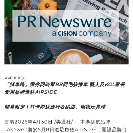
Summary:
「試車路」讓你同時幫
BB
同毛孩揀車 藝人及
KOL
家長
愛用品牌進駐
AIRSIDE
開幕限定！打卡即送旅行收納袋、寵物玩具球
香港
2026年4月30日
/美通社/ -- 本港嬰孩品牌
Jakewell將於5月8日進駐啟德AIRSIDE，開設品牌目