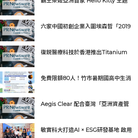
霸王茶姬亞洲首家 Hello Kitty 主題
超級茶倉登陸灣仔
六家中國初創企業入圍埃森哲「2019
亞太區金融科技創新實驗室」
復鋭醫療科技於香港推出Titanium
Prime聯合療法
免費限額80人！竹市暑期國高中生消
防體驗營6/8開放報名
Aegis Clear 配合臺灣「亞洲資產管
理中心」政策
敏實科大打造AI × ESG研發基地 啟用
AI能源研發中心 助企業邁向淨零碳