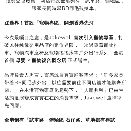
強勢登陸啟德，新店特設全港獨有「試車路」體驗區，
讓家長同時幫BB同毛孩揀車。
踩過界！首設「寵物專區」開創香港先河
今次最矚目之處，是Jakewell
首次引入寵物專區
，打
破以往純母嬰用品店的定位界限，一次過覆蓋寵物推
車、寵物汽車座椅及寵物搖搖床等戶外出行系列—全港
首個
母嬰
×
寵物複合概念店
正式誕生。
品牌負責人坦言，靈感源自真實顧客需求：「許多家長
帶着BB同毛孩外出，以往需要前往不同店舖才能購齊所
需。」在本港寵物家庭化趨勢下，「人寵共融」已由生
活態度演變成實實在在的消費需求，Jakewell選擇率
先回應。
全港獨有「試車路」體驗區 石仔路、草地都有得試