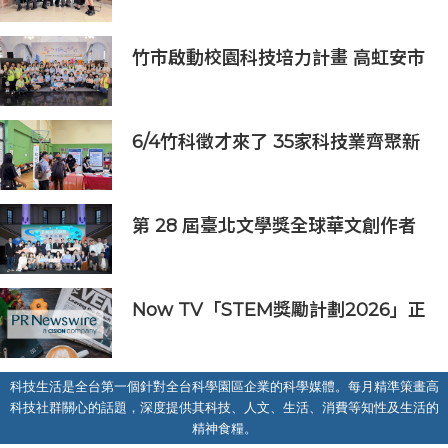
排
竹市啟動校園科技培力計畫 高虹安市
長：半導體與無人機課程培育未來科
技人才
6/4竹科徵才來了 35家科技業齊聚新
竹開門迎新鮮人
第 28 屆臺北文學獎全球華文創作者
齊聚臺北 交織多元生命經驗與華文創
作能量
Now TV「STEM獎勵計劃2026」正
式開始｜獲長隆度假區全力支持 推出
《主題樂園有趣科學大探索》第二季
及「長隆小科學家大獎」
科技生活是全台第一個針對全台科學園區企業的科學媒體。每月精準策畫高
科技社群關心的話題，深度提供其科技、人文、生活、消費等知性及生活的
精神食糧。