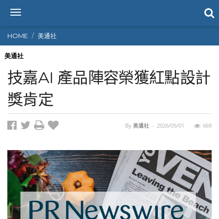
T
o
g
HOME
美通社
g
l
美通社
e
技嘉AI 產品陣容榮獲紅點設計
n
a
獎肯定
v
i
g
By
美通社
-
2026/05/01
669
a
t
i
o
n