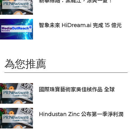
新華絲路：黑龍江，涼爽一夏！
智象未來 HiDream.ai 完成 15 億元
人民幣 C 輪融資
為您推薦
國際珠寶藝術家吳佳楨作品 全球
EMBA慈善珠寶走秀助偏鄉教育
Hindustan Zinc 公布第一季淨利潤
創下 5.78 億美元紀錄，按年上升
145%；強勁產量及歷來最低生產成本