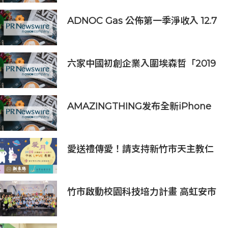
ADNOC Gas 公佈第一季淨收入 12.7
億美元，較去年同期成長 7%，大幅
超越市場預期
六家中國初創企業入圍埃森哲「2019
亞太區金融科技創新實驗室」
AMAZINGTHING发布全新iPhone
16配件系列
愛送禮傳愛！請支持新竹市天主教仁
愛基金會2026中秋義賣
竹市啟動校園科技培力計畫 高虹安市
長：半導體與無人機課程培育未來科
技人才