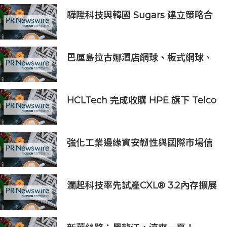
驊陞科技與韓國 Sugars 建立策略合
作 攜手布局全球 AI Vision 與高速影
像互連市場
巴厘島拉古娜酒店網球、板式網球、
匹克球三合一球場登陸努沙杜瓦海岸
HCLTech 完成收購 HPE 旗下 Telco
Solutions 業務
強化工業邊緣資安韌性與國際市場信
任 Moxa UC 系列工業電腦取得
DEKRA 德凱 IEC 62443-4-2
Security Level 2 工控網路安全證書
瀾起科技率先試產CXL® 3.2內存擴展
控制器