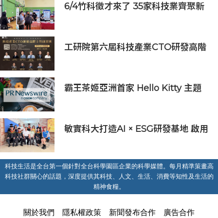
6/4竹科徵才來了 35家科技業齊聚新
竹開門迎新鮮人
工研院第六屆科技產業CTO研發高階
主管班開放報名 匯聚業界頂尖專家
傳授專業秘訣
霸王茶姬亞洲首家 Hello Kitty 主題
超級茶倉登陸灣仔
敏實科大打造AI × ESG研發基地 啟用
AI能源研發中心 助企業邁向淨零碳
排
科技生活是全台第一個針對全台科學園區企業的科學媒體。每月精準策畫高
科技社群關心的話題，深度提供其科技、人文、生活、消費等知性及生活的
精神食糧。
關於我們
隱私權政策
新聞發布合作
廣告合作