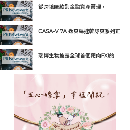
推動息稅折舊攤銷前利潤 (EBITDA)
從跨境匯款到金融資產管理，
創歷史新高
BiyaPay探索全球資產配置新路徑
CASA-V 7A 逸爽絲速乾舒爽系列正
式上市
瑞博生物披露全球首個靶向FXI的
siRNA藥物vortosiran的IIa期臨床積
極數據