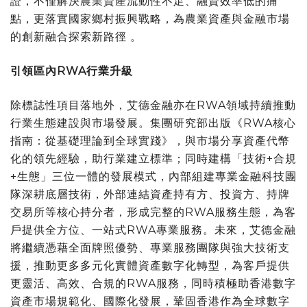
證，不僅解決農業資產流動性不足、融資效率低的痛
點，更落實國家鄉村振興戰略，為農業資產與金融市場
的創新融合探索新
路徑
。
引領區內
RWA
行業升級
除標誌性項目落地外，艾德金融亦在RWA領域持續推動
行業生態建設與市場發展。集團研究部出版《RWA核心
指南：從基礎理論到全球實踐》，與市場分享資產代幣
化的領先經驗，助行業建立標準；同時建構「技術+合規
+生態」三位一體的發展模式，內部組建專業金融科技團
隊深耕底層技術，外部連結資產持有方、投資方、持牌
交易所等核心持分者，形成完整的RWA服務生態，為客
戶提供全方位、一站式RWA專業服務。未來，艾德金融
將繼續憑藉全面牌照優勢、專業服務團隊與強大技術支
援，推動更多多元化實體資產數字化轉型，為客戶提供
更靈活、高效、合規的RWA服務，同時積極助香港數字
資產市場規範化、國際化發展，鞏固香港作為全球數字