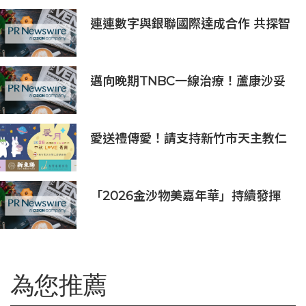
連連數字與銀聯國際達成合作 共探智
能體支付新場景
邁向晚期TNBC一線治療！蘆康沙妥
珠單抗(sac-TMT)第六項NDA獲受理
愛送禮傳愛！請支持新竹市天主教仁
愛基金會2026中秋義賣
「2026金沙物美嘉年華」持續發揮
盛事平台效應
為您推薦