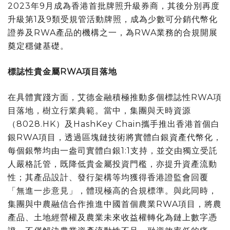
2023年9月成為香港首批牌照升級券商，其後分別再度
升級第1及9類受規管活動牌照，成為少數可分銷代幣化
證券及RWA產品的機構之一，為RWA業務的合規開展
奠定穩健基礎。
標誌性貴金屬
RWA
項目落地
在具體實踐方面，艾德金融積極推動多個標誌性RWA項
目落地，樹立行業典範。當中，集團與天時資源
（8028.HK）及HashKey Chain攜手推出香港首個白
銀RWA項目，透過區塊鏈技術將實體白銀資產代幣化，
每個銀幣均由一盎司實體白銀1:1支持，並交由獨立受託
人嚴格託管，既降低貴金屬投資門檻，亦提升資產流動
性；其產品設計、發行架構等均獲得香港證監會回覆
「無進一步意見」，體現極高的合規標準。與此同時，
集團與中農融信合作推進中國首個農業RWA項目，將農
產品、土地經營權及農業未來收益權轉化為鏈上數字憑