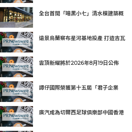
全台首間「暗黑小七」清水模建築概
念店！竹北新開幕。
遠景烏蘭察布星河基地投產 打造吉瓦
級AI基礎設施新模式
雲頂新耀將於2026年8月19日公佈
2026年度中期業績並舉行線上投資
人會議
譚仔國際榮獲第十五屆「君子企業
獎」 卓越ESG及營商表現備受肯定
廣汽成為切爾西足球俱樂部中國香港
和馬來西亞季前巡迴賽官方合作夥伴