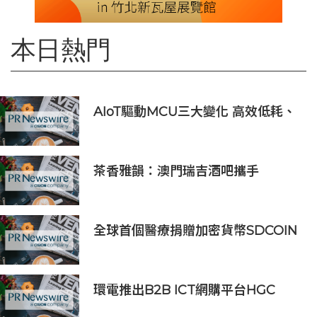
本日熱門
AIoT驅動MCU三大變化 高效低耗、
安全感、AI 功能
茶香雅韻：澳門瑞吉酒吧攜手
Saicho 呈獻期間限定下午茶體驗
全球首個醫療捐贈加密貨幣SDCOIN
將在全球第五大交易所BW.com上線
環電推出B2B ICT網購平台HGC
Marketplace