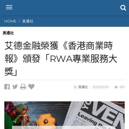
T
o
g
HOME
美通社
g
l
美通社
e
艾德金融榮獲《香港商業時
n
a
報》頒發「RWA專業服務大
v
i
獎」
g
a
t
i
By
美通社
-
2026/05/05
683
o
n