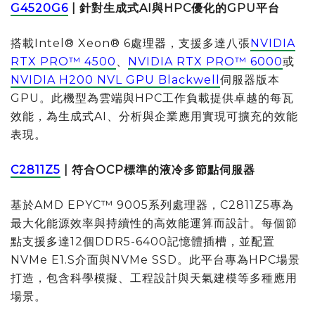
G4520G6
|
針對生成式
AI
與
HPC
優化的
GPU
平台
搭載Intel® Xeon® 6處理器，支援多達八張
NVIDIA
RTX PRO™ 4500
、
NVIDIA RTX PRO™ 6000
或
NVIDIA H200 NVL GPU Blackwell
伺服器版本
GPU。此機型為雲端與HPC工作負載提供卓越的每瓦
效能，為生成式AI、分析與企業應用實現可擴充的效能
表現。
C2811Z5
|
符合
OCP
標準的液冷多節點伺服器
基於AMD EPYC™ 9005系列處理器，C2811Z5專為
最大化能源效率與持續性的高效能運算而設計。每個節
點支援多達12個DDR5-6400記憶體插槽，並配置
NVMe E1.S介面與NVMe SSD。此平台專為HPC場景
打造，包含科學模擬、工程設計與天氣建模等多種應用
場景。