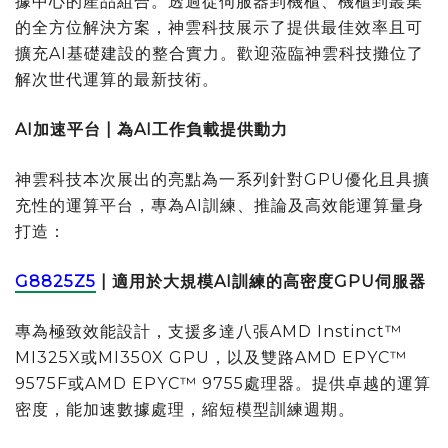
據中心的產品組合。透過從伺服器到機櫃、機櫃到叢集
的全方位解決方案，神雲科技展示了提供最佳效率且可
擴充AI基礎建設的整合實力。歡迎蒞臨神雲科技攤位了
解次世代運算的最新技術。
AI
加速平台
|
為
AI
工作負載提供動力
神雲科技本次展出的亮點為一系列針對GPU優化且具擴
充性的運算平台，專為AI訓練、推論及高效能運算量身
打造：
G8825Z5
|
適用於大規模
AI
訓練的高密度
GPU
伺服器
專為極致效能設計，支援多達八張AMD Instinct™
MI325X或MI350X GPU，以及雙路AMD EPYC™
9575F或AMD EPYC™ 9755處理器。提供卓越的運算
密度，能加速數據處理，縮短模型訓練週期。