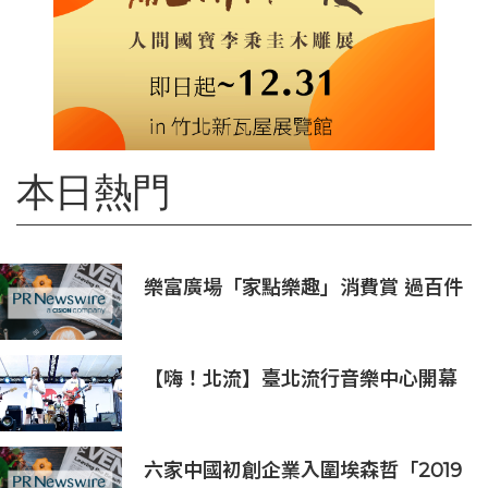
本日熱門
樂富廣場「家點樂趣」消費賞 過百件
家品低至一折發售
【嗨！北流】臺北流行音樂中心開幕
演唱會9月5日熱鬧登場
六家中國初創企業入圍埃森哲「2019