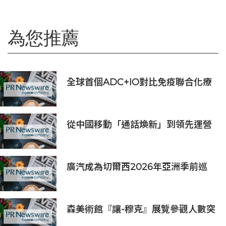
為您推薦
全球首個ADC+IO對比免疫聯合化療
一線治療PD-L1陰性非鱗狀NSCLC III
期研究達到主要終點，蘆康沙妥珠單
抗聯合帕博利珠單抗有望重塑治療格
從中國移動「通話煥新」到領先運營
局
商通話+AI的商用發佈，AI重塑原生
通話價值
廣汽成為切爾西2026年亞洲季前巡
迴賽香港及馬來西亞站官方合作夥伴
森美術館『讓-穆克』展覽參觀人數突
破20萬