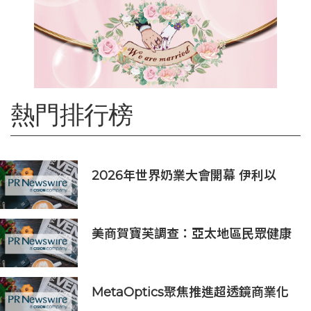
熱門排行榜
2026年世界奶業大會開幕 伊利以
「價值共生、和合與共」擘畫全球奶
業新局
美商賀寶芙調查：亞太地區民眾健康
意識持續提升 五分之四消費者認為整
體健康狀態極為重要
MetaOptics聚焦推進超透鏡商業化
撤回納斯達克上市申請 並押後於美國