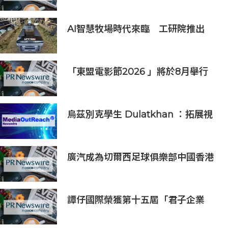
作雙重上市之計劃
AI智慧牧場時代來臨 工研院推出
「畜牧場保全機器人」守護農場安全
「東盟電影節2026 」將於8月舉行
歷來最大規模 以電影連繫文化交流
烏茲別克學生 Dulatkhan ：拓展視
野，在香港中文大學擘劃未來
廣汽成為切爾西足球俱樂部中國香港
和馬來西亞季前巡迴賽官方合作夥伴
譚仔國際榮獲第十五屆「君子企業
獎」 卓越ESG及營商表現備受肯定