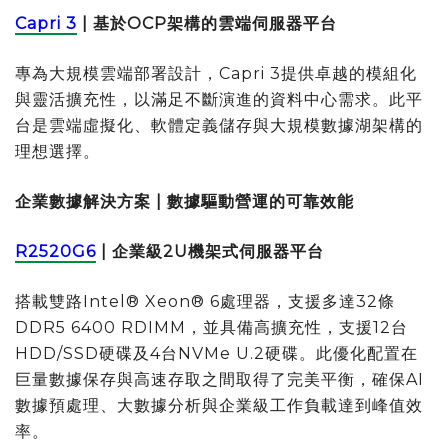
Capri 3
|
基於
OCP
架構的雲端伺服器平台
專為大規模雲端部署設計，Capri 3提供卓越的模組化
與靈活擴充性，以滿足不斷演進的資料中心需求。此平
台是雲端虛擬化、軟體定義儲存與大規模數據湖架構的
理想選擇。
企業數據解決方案
|
數據驅動營運的可靠效能
R2520G6
|
企業級
2U
機架式伺服器平台
搭載雙路Intel® Xeon® 6處理器，支援多達32條
DDR5 6400 RDIMM，並具備高擴充性，支援12台
HDD/SSD硬碟及4台NVMe U.2硬碟。此優化配置在
巨量數據保存與高速存取之間取得了完美平衡，確保AI
數據預處理、大數據分析與企業級工作負載達到峰值效
率。