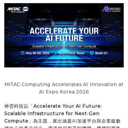
MiTAC Computing Accelerates AI Innovation at
AI Expo Korea 2026
神雲科技以「
Accelerate Your AI Future:
Scalable Infrastructure for Next-Gen
Compute
」為主題，展出涵蓋AI加速平台與企業級數