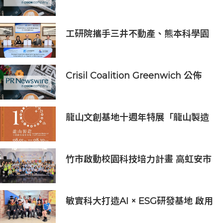
亞太區金融科技創新實驗室」
工研院攜手三井不動產、熊本科學園
區 助臺灣產業深化臺日技術合作 拓
展半導體供應鏈與應用市場商機
Crisil Coalition Greenwich 公佈
2025 年企業銀行最佳銀行及市場佔
有率領先獎得主
龍山文創基地十週年特展「龍山製造
10+」八月盛大展出
竹市啟動校園科技培力計畫 高虹安市
長：半導體與無人機課程培育未來科
技人才
敏實科大打造AI × ESG研發基地 啟用
AI能源研發中心 助企業邁向淨零碳