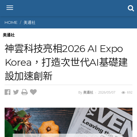
T
o
g
HOME
美通社
g
l
美通社
e
神雲科技亮相2026 AI Expo
n
a
Korea，打造次世代AI基礎建
v
i
設加速創新
g
a
t
i
By
美通社
-
2026/05/07
692
o
n