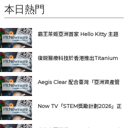
本日熱門
霸王茶姬亞洲首家 Hello Kitty 主題
超級茶倉登陸灣仔
復鋭醫療科技於香港推出Titanium
Prime聯合療法
Aegis Clear 配合臺灣「亞洲資產管
理中心」政策
Now TV「STEM獎勵計劃2026」正
式開始｜獲長隆度假區全力支持 推出
《主題樂園有趣科學大探索》第二季
及「長隆小科學家大獎」