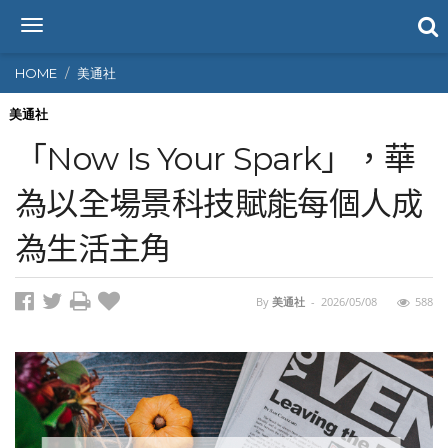
T
o
g
HOME
美通社
g
l
美通社
e
「Now Is Your Spark」，華
n
a
為以全場景科技賦能每個人成
v
i
為生活主角
g
a
t
i
By
美通社
-
2026/05/08
588
o
n