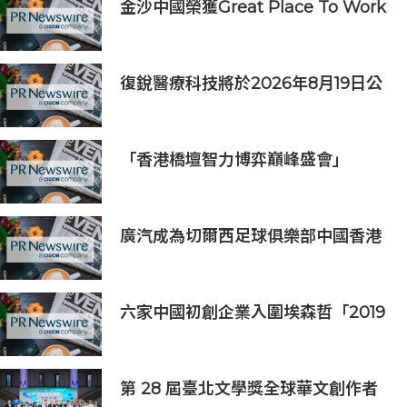
金沙中國榮獲Great Place To Work
認證™
復銳醫療科技將於2026年8月19日公
佈2026年中期業績
「香港橋壇智力博弈巔峰盛會」
廣汽成為切爾西足球俱樂部中國香港
和馬來西亞季前巡迴賽官方合作夥伴
六家中國初創企業入圍埃森哲「2019
亞太區金融科技創新實驗室」
第 28 屆臺北文學獎全球華文創作者