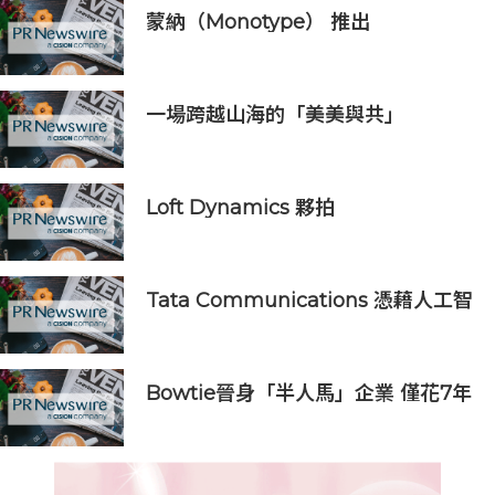
蒙納（Monotype） 推出
Enterprise Connector Beta 版，
探討品牌管控如何融入 AI 原生工作
流程
一場跨越山海的「美美與共」
Loft Dynamics 夥拍
Indocopters，將 虛擬實境機師培訓
引入南亞
Tata Communications 憑藉人工智
能就緒的連接投資，強化印度--新加
坡數碼走廊
Bowtie晉身「半人馬」企業 僅花7年
突破1億美元年度經常性收入