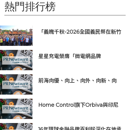
熱門排行榜
「義魄千秋-2026全國義民祭在新竹
縣」恭迎義民爺 義民祭典正式登場
星星充電榮膺「微電網品牌
TOP1」，定義全球微電網產業新高
度
前海向優、向上、向外、向新、向
港、向強，上半年發展更加生機勃勃
Home Control旗下Orbiva與印尼
Articura簽署戰略合作備忘錄，共同
探索印尼本地化醫療AI及AIoT智慧健
康生態
16年環球金融品牌百利好深化在地承