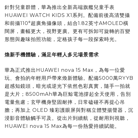
針對兒童群體，華為推出全新高端旗艦兒童手表
HUAWEI WATCH KIDS X1系列。配備前後高清雙攝
和前攝110°超廣角攝像頭，結合1.82英寸AMOLED橫
闊屏，畫幅更大，視野更廣。更有可拆卸可旋轉的百變
形態與趣味拍照功能，定格孩子每一段探索時光。
煥新手機體驗，滿足年輕人多元場景需求
華為正式推出HUAWEI nova 15 Max，為每一位愛
玩、會拍的年輕用戶帶來煥新體驗。配備5000萬RYYB
超感知鏡頭，暗光或逆光下依然色彩真實，隨手一拍就
是大片；8500mAh華為巨鯨電池撐起全天使用，告別
電量焦慮；玄甲機身堅固耐摔，日常磕碰不再提心吊
膽；再加上 OLED 臻彩護眼屏與對稱立體雙揚聲器，沉
浸影音體驗觸手可及。從出片到續航，從耐用到視聽，
HUAWEI nova 15 Max為每一份熱愛持續賦能。