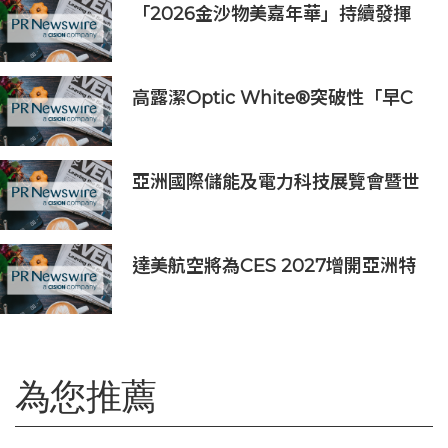
「2026金沙物美嘉年華」持續發揮
盛事平台效應
高露潔Optic White®突破性「早C
提亮• 晚C淡色」美白牙齒保養美學
推出首支全新Optic White®高純度
維他命C美白牙膏
亞洲國際儲能及電力科技展覽會暨世
界儲能創新大會2027年7月香港啟幕
達美航空將為CES 2027增開亞洲特
別航班直飛拉斯維加斯
為您推薦