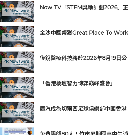
Now TV「STEM獎勵計劃2026」正
式開始｜獲長隆度假區全力支持 推出
《主題樂園有趣科學大探索》第二季
及「長隆小科學家大獎」
金沙中國榮獲Great Place To Work
認證™
復銳醫療科技將於2026年8月19日公
佈2026年中期業績
「香港橋壇智力博弈巔峰盛會」
廣汽成為切爾西足球俱樂部中國香港
和馬來西亞季前巡迴賽官方合作夥伴
免費限額80人！竹市暑期國高中生消