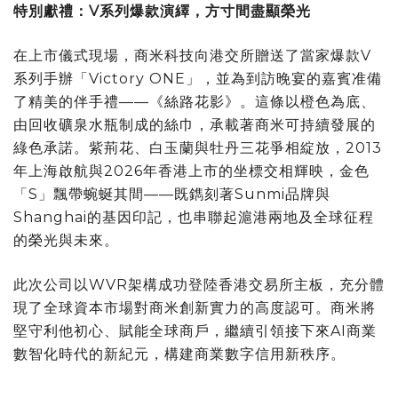
特別獻禮：V系列爆款演繹，方寸間盡顯榮光
在上市儀式現場，商米科技向港交所贈送了當家爆款V
系列手辦「Victory ONE」，並為到訪晚宴的嘉賓准備
了精美的伴手禮——《絲路花影》。這條以橙色為底、
由回收礦泉水瓶制成的絲巾，承載著商米可持續發展的
綠色承諾。紫荊花、白玉蘭與牡丹三花爭相綻放，2013
年上海啟航與2026年香港上市的坐標交相輝映，金色
「S」飄帶蜿蜒其間——既鐫刻著Sunmi品牌與
Shanghai的基因印記，也串聯起滬港兩地及全球征程
的榮光與未來。
此次公司以WVR架構成功登陸香港交易所主板，充分體
現了全球資本市場對商米創新實力的高度認可。商米將
堅守利他初心、賦能全球商戶，繼續引領接下來AI商業
數智化時代的新紀元，構建商業數字信用新秩序。