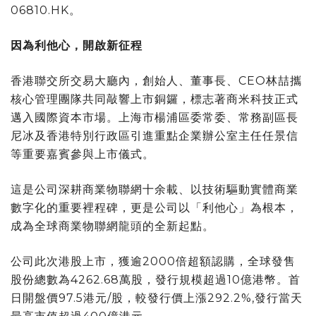
06810.HK。
因為利他心，開啟新征程
香港聯交所交易大廳內，創始人、董事長、CEO林喆攜
核心管理團隊共同敲響上市銅鑼，標志著商米科技正式
邁入國際資本市場。上海市楊浦區委常委、常務副區長
尼冰及香港特別行政區引進重點企業辦公室主任任景信
等重要嘉賓參與上市儀式。
這是公司深耕商業物聯網十余載、以技術驅動實體商業
數字化的重要裡程碑，更是公司以「利他心」為根本，
成為全球商業物聯網龍頭的全新起點。
公司此次港股上市，獲逾2000倍超額認購，全球發售
股份總數為4262.68萬股，發行規模超過10億港幣。首
日開盤價97.5港元/股，較發行價上漲292.2%,發行當天