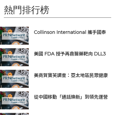
熱門排行榜
Collinson International 攜手國泰
人壽為航班中斷旅客提供機場貴賓室
服務
美國 FDA 授予再鼎醫藥靶向 DLL3
抗體藥物偶聯物 Zocilurtatug
Pelitecan（Zoci）孤兒藥資格認
定，用於治療神經內分泌癌（NEC）
美商賀寶芙調查：亞太地區民眾健康
意識持續提升 五分之四消費者認為整
體健康狀態極為重要
從中國移動「通話煥新」到領先運營
商通話+AI的商用發佈，AI重塑原生
通話價值