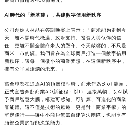
最高市值超過400億港元。
AI
時代的「新基建」，共建數字信用新秩序
公司創始人林喆在答謝晚宴上表示：「商米能夠走到今
天，離不開時代機遇、政府支持、投資人與伙伴的信
任，更離不開全體商米人的堅守。今天敲響的，不只是
商米上市的鑼。我們旨在為全球商戶打造一個數字信用
新秩序，讓每一個微小的商業夢想，在這個新秩序中，
擁有公平且燦爛的未來。」
當全球都在追逐AI的頂層模型時，商米作為BIoT龍頭，
正式宣告奔赴商業4.0新征程：以IoT連接萬物，以AI賦
予商戶智慧大腦，構建可感知、可計算、可進化的商業
智能體。這不僅是技術的躍遷，更是對「商業平權」的
堅定踐行——讓中小商戶無需自建算法團隊，也能享有
頭部企業的智能決策能力。