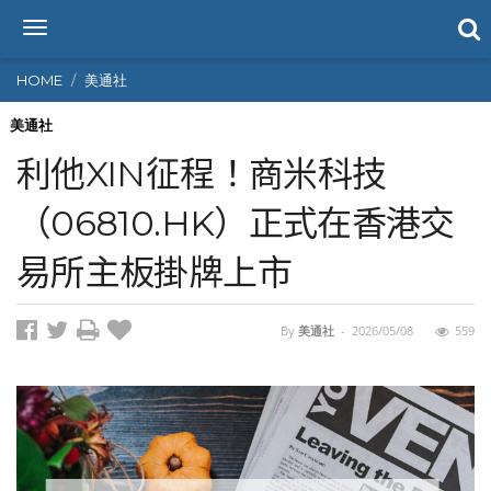
T
o
g
HOME
美通社
g
l
美通社
e
利他XIN征程！商米科技
n
a
（06810.HK）正式在香港交
v
i
易所主板掛牌上市
g
a
t
i
By
美通社
-
2026/05/08
559
o
n