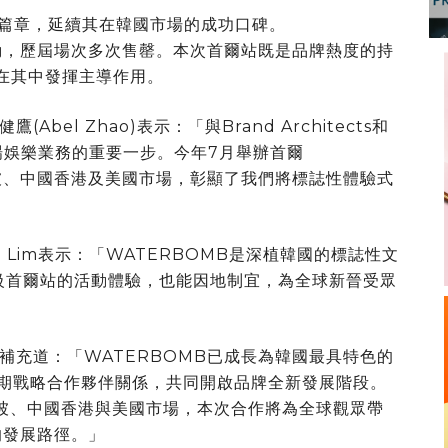
新篇章，延續其在韓國市場的成功口碑。
活動，歷屆場次多次售罄。本次首爾站既是品牌熱度的持
將在其中發揮主導作用。
健鷹(Abel Zhao)表示：
「
與Brand Architects和
現場娛樂業務的重要一步。今年7月舉辦首爾
加坡、中國香港及美國市場，彰顯了我們將標誌性體驗式
g Lim表示：
「
WATERBOMB是深植韓國的標誌性文
能升級首爾站的活動體驗，也能因地制宜，為全球新晉受眾
an補充道：
「
WATERBOMB已成長為韓國最具特色的
長期戰略合作夥伴關係，共同開啟品牌全新發展階段。
坡、中國香港與美國市場，本次合作將為全球觀眾帶
的發展路徑。
」