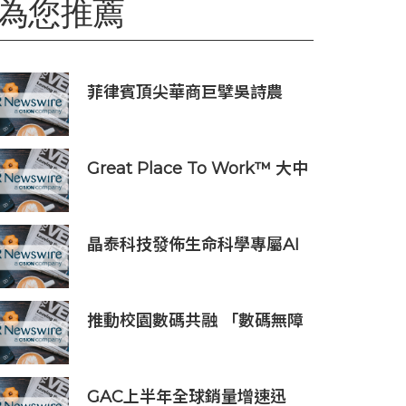
為您推薦
菲律賓頂尖華商巨擘吳詩農
(Lance Y. Gokongwei) 正式
加入 PhilWeb 董事會，全面
強化 AI 科技驅動戰略
Great Place To Work™ 大中
華區慶祝 2026年香港 Best
Workplaces™
晶泰科技發佈生命科學專屬AI
智能體epiXora™，以可信決
策基座加速完善Multi-Agent
研發閉環
推動校園數碼共融 「數碼無障
礙嘉許計劃」提升學校網站及
流動應用程式可達性 照顧多元
需要用戶
GAC上半年全球銷量增速迅