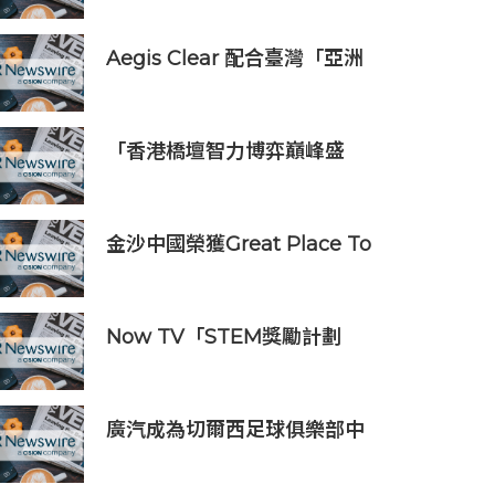
驗室」
Aegis Clear 配合臺灣「亞洲
資產管理中心」政策
「香港橋壇智力博弈巔峰盛
會」
金沙中國榮獲Great Place To
Work認證™
Now TV「STEM獎勵計劃
2026」正式開始｜獲長隆度假
區全力支持 推出《主題樂園有
趣科學大探索》第二季及「長
廣汽成為切爾西足球俱樂部中
隆小科學家大獎」
國香港和馬來西亞季前巡迴賽
官方合作夥伴