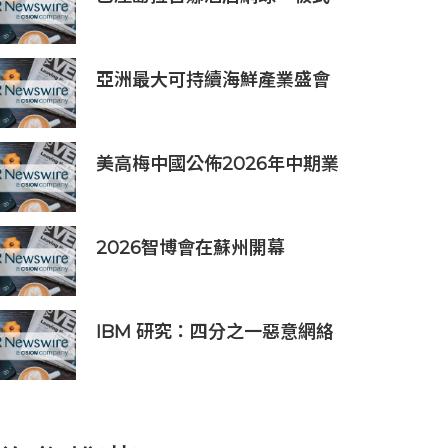
網球、匹克球三合一球場登陸
努沙杜瓦海岸
亞洲最大可持續海鮮產業盛會
「2026永續海鮮高峰會」將於
10月21日至23日舉行，主要利
益相關方將親臨現場
美高梅中國公佈2026年中期業
績
2026智博會在蘇州開幕
IBM 研究：四分之一惡意網絡
入侵由 AI 驅動 單一事件平均
損失 600 萬美元