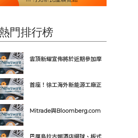
熱門排行榜
雲頂新耀宣佈將於近期參加摩
根士丹利、Evercore兩大投資
者會議
首座！徐工海外新能源工廠正
式投產，打造中印尼合作新標
桿
Mitrade與Bloomberg.com
達成合作，助力亞洲交易者應
對可信洞察與網絡影響力邊界
模糊問題
巴厘島拉古娜酒店網球、板式