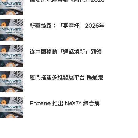
瑞安房地產榮獲《時代》2026
收藏級設計的藝術之旅
年「全球最具影響力公司」稱
號
新華絲路：「李寧杯」2026年
全國羽毛球團體冠軍賽在沈陽
舉辦
從中國移動「通話煥新」到領
先運營商通話+AI的商用發佈，
AI重塑原生通話價值
廈門搭建多維發展平台 暢通港
澳英才入廈追夢通道
Enzene 推出 NeX™ 綜合解
決方案， 助力實現具成本效
益、高產率的本地生物製造