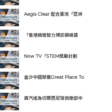
驗室」
Aegis Clear 配合臺灣「亞洲
資產管理中心」政策
「香港橋壇智力博弈巔峰盛
會」
Now TV「STEM獎勵計劃
2026」正式開始｜獲長隆度假
區全力支持 推出《主題樂園有
趣科學大探索》第二季及「長
金沙中國榮獲Great Place To
隆小科學家大獎」
Work認證™
廣汽成為切爾西足球俱樂部中
國香港和馬來西亞季前巡迴賽
官方合作夥伴