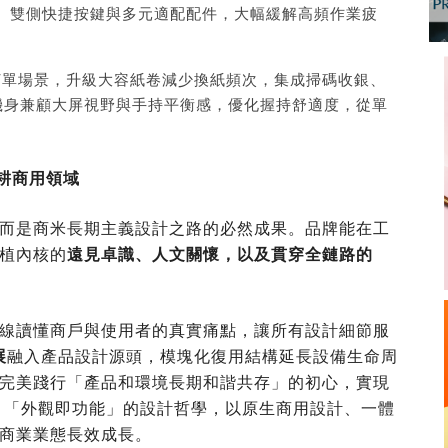
、雙側快捷按鍵與多元適配配件，大幅緩解高頻作業疲
打單場景，升級大容紙卷減少換紙頻次，集成掃碼收銀、
；機身兼顧大屏視野與手持平衡感，優化握持舒適度，從單
深耕商用領域
而是商米長期主義設計之路的必然成果。品牌能在工
植內核的
遠見卓識、人文關懷，以及貫穿全鏈路的
線讀懂商戶與使用者的真實痛點，讓所有設計細節服
展
融入產品設計源頭，模塊化復用結構延長設備生命周
完美踐行「產品和環境長期和諧共存」的初心，實現
 「外觀即功能」的設計哲學，以原生商用設計、一體
商業業態長效成長。