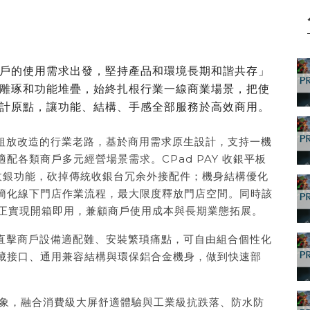
戶的使用需求出發，堅持產品和環境長期和諧共存」
雕琢和功能堆疊，始終扎根行業一線商業場景，把使
計原點，讓功能、結構、手感全部服務於高效商用。
板粗放改造的行業老路，基於商用需求原生設計，支持一機
配各類商戶多元經營場景需求。CPad PAY 收銀平板
全收銀功能，砍掉傳統收銀台冗余外接配件；機身結構優化
簡化線下門店作業流程，最大限度釋放門店空間。同時該
真正實現開箱即用，兼顧商戶使用成本與長期業態拓展。
直擊商戶設備適配難、安裝繁瑣痛點，可自由組合個性化
藏接口、通用兼容結構與環保鋁合金機身，做到快速部
象，融合消費級大屏舒適體驗與工業級抗跌落、防水防