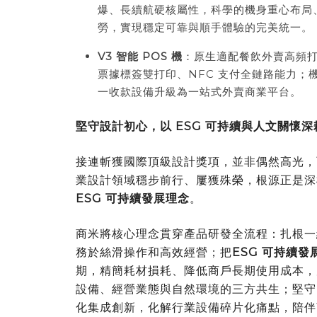
爆、長續航硬核屬性，科學的機身重心布局
勞，實現穩定可靠與順手體驗的完美統一。
V3
智能
POS
機
：原生適配餐飲外賣高頻
票據標簽雙打印、NFC 支付全鏈路能力
一收款設備升級為一站式外賣商業平台。
堅守設計初心，以 ESG 可持續與人文關懷
接連斬獲國際頂級設計獎項，並非偶然高光，
業設計領域穩步前行、屢獲殊榮，根源正是深
ESG 可持續發展理念
。
商米將核心理念貫穿產品研發全流程：扎根一
務於絲滑操作和高效經營；把
ESG 可持續發
期，精簡耗材損耗、降低商戶長期使用成本，
設備、經營業態與自然環境的三方共生；堅守
化集成創新，化解行業設備碎片化痛點，陪伴