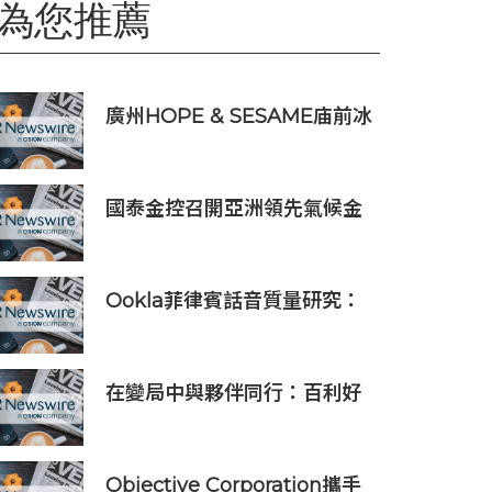
為您推薦
廣州HOPE & SESAME庙前冰
室榮登2026年度ASIA'S 50
BEST BARS「亞洲50最佳酒
吧」NO.1寶座
國泰金控召開亞洲領先氣候金
融高峰論壇，參與人數創新
高，彰顯永續轉型勢頭強勁
Ookla菲律賓話音質量研究：
運營商VoLTE網絡在語音質量
與可靠性上全面優於OTT應用
在變局中與夥伴同行：百利好
以知識、信譽與國際視野接軌
全球機遇
Objective Corporation攜手