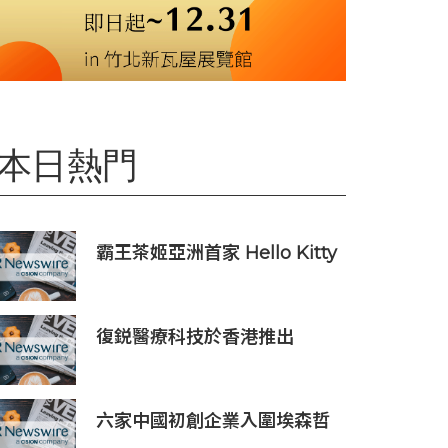
本日熱門
霸王茶姬亞洲首家 Hello Kitty
主題超級茶倉登陸灣仔
復鋭醫療科技於香港推出
Titanium Prime聯合療法
六家中國初創企業入圍埃森哲
「2019亞太區金融科技創新實