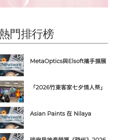
熱門排行榜
MetaOptics與Elsoft攜手擴展
下一代半導體光學製造設備產
能
「2026竹東客家七夕情人祭」
8/20登場 連4天邀民眾逛商圈
再換限量好禮
Asian Paints 在 Nilaya
Anthology 呈獻「Colour As
Continuum」----一場歷時一
個月，深入探討色彩、物料及