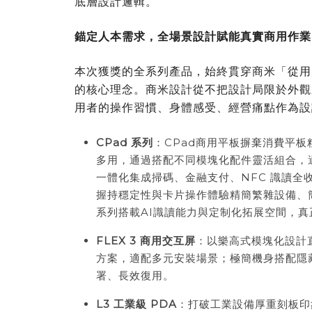
底層設計邏輯。
錨定人本需求，全場景設計賦能真實商用作業
本次獲獎的全系列產品，始終貫穿商米「從用
的核心理念。商米設計從不把設計局限於外觀
用者的操作習慣、身體感受、經營痛點作為設
CPad
系列
：CPad商用平板摒棄消費平
多用，通過搭配不同模塊化配件靈活組合，適
一體化集成掃碼、金融支付、NFC 識讀
握持穩定性與卡片操作體驗精簡繁雜設備、
系列搭載AI識讀能力與定制化拓展空間，
FLEX 3
商用交互屏
：以樂高式模塊化設計
方案，適配多元安裝場景；極簡機身搭配隱
署、長效復用。
L3
工業級
PDA
：打破工業設備厚重刻板印