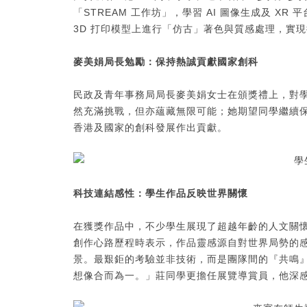
「STREAM 工作坊」，學習 AI 圖像生成及 
3D 打印模型上進行「仿古」著色與質感處理，實
麥美娟局長勉勵：保持熱誠
貢獻國家創科
民政及青年事務局局長麥美娟女士在頒獎禮上，對
然充滿挑戰，但亦蘊藏無限可能；她期望同學繼續
香港及國家的創科發展作出貢獻。
科技連結感性：學生作品反映世界關懷
在獲獎作品中，不少學生展現了超越年齡的人文關
創作心路歷程時表示，作品靈感源自對世界局勢的
景。最艱鉅的考驗並非技術，而是團隊間的『共鳴
想像合而為一。」莊同學更擔任展覽導賞員，他深