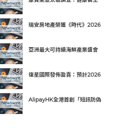
康寶萊亞太區調查：健康養生
文化普及 五分之四消費者重視
整體健康
瑞安房地產榮獲《時代》2026
年「全球最具影響力公司」稱
號
亞洲最大可持續海鮮產業盛會
「2026永續海鮮高峰會」將於
10月21日至23日舉行，主要利
益相關方將親臨現場
復星國際發佈盈喜：預計2026
上半年歸母淨利潤約人民幣15
億至人民幣18億元
AlipayHK全港首創「短訊防偽
提醒」功能 助用戶辨別騙案 聯
乘警方推防騙App Skin帶動全
城反詐