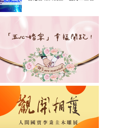
班獎選舉2026」頒獎典禮暨魯
班先師寶誕晚宴圓滿舉行