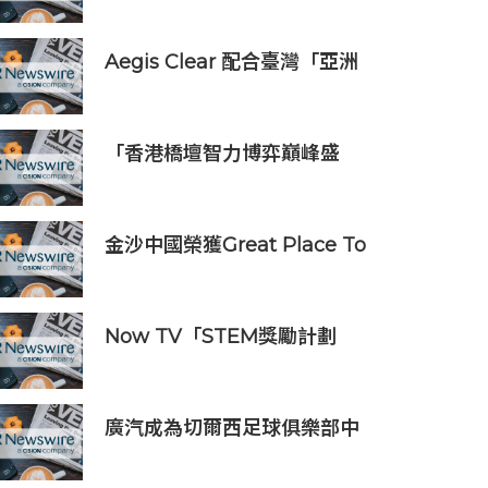
驗室」
Aegis Clear 配合臺灣「亞洲
資產管理中心」政策
「香港橋壇智力博弈巔峰盛
會」
金沙中國榮獲Great Place To
Work認證™
Now TV「STEM獎勵計劃
2026」正式開始｜獲長隆度假
區全力支持 推出《主題樂園有
趣科學大探索》第二季及「長
廣汽成為切爾西足球俱樂部中
隆小科學家大獎」
國香港和馬來西亞季前巡迴賽
官方合作夥伴