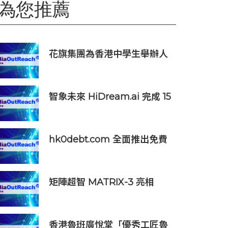
為您推薦
花旗集團為香港中學生舉辦人
工智能（AI）日
智象未來 HiDream.ai 完成 15
億元人民幣 C 輪融資
hk0debt.com 全面推出免費
債務重組資訊平台 助港人比
較 IVA、DRP 與破產方案
矩陣超智 MATRIX-3 亮相
WAIC 2026，發布 WAVE 物
理世界基座模型升級成果並啟
動全球合作夥伴計畫
香港魯班廣悅堂「優秀工匠魯