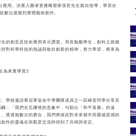
XR 平台應用。決賽入圍者更獲雕塑家張哲先生親自指導，學習在
現從數位虛擬到實體藝術創作。
學生的創意及技術應用表示讚賞。局長勉勵學生，創科之路雖
保持對科學科技的熱誠與敢於創新的精神，努力學習，將來為
懷。學校邀請賽冠軍翁祐中學團隊成員之一莊峻壹同學分享其
感觸：「我們在瓦礫堆的意象中，勾勒出『和平喜樂』的遠
』。透過無數次的磨合，我們將彼此對未來都市與廢墟質感的
感創作的靈魂在與觀眾交流時得到了共鳴與肯定。