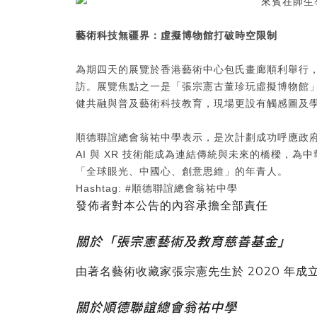
藝術科技無疆界：虛擬博物館打破時空限制
為期四天的展覽於香港藝術中心包氏畫廊順利舉行，
訪。展覽焦點之一是「張宗憲古董珍玩虛擬博物館
健共融與普及藝術科技教育，現場更設有觸感圖及
順德聯誼總會翁祐中學表示，是次計劃成功呼應政
AI 與 XR 技術能成為連結傳統與未來的橋樑，
「全球眼光、中國心、創意思維」的年青人。
Hashtag: #順德聯誼總會翁祐中學
發佈者對本公告的內容承擔全部責任
關於「張宗憲藝術及教育慈善基金」
由著名藝術收藏家張宗憲先生於 2020 年
關於順德聯誼總會翁祐中學