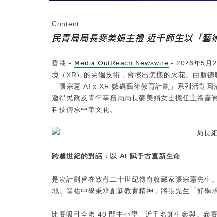
Content:
民青局局長麥美娟主禮 近千師生以「藝
香港 -
Media OutReach Newswire
- 2026年5
境（XR）的尖端技術，會擦出怎樣的火花。由順德
「張宗憲 AI x XR 數碼藝術教育計劃」系列
邀得民政及青年事務局局長麥美娟女士擔任主禮嘉
科技傳承中華文化。
跨越世紀的對話：以
AI
賦予古董新生命
是次計劃旨在致敬二十世紀傳奇收藏家張宗憲先生
地。翁祐中學秉承創新教育精神，將張先生「好學求新
比賽吸引全港 40 間中小學、近千名師生參與。