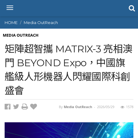
T
o
g
HOME
Media OutReach
g
l
MEDIA OUTREACH
e
矩陣超智攜 MATRIX-3 亮相澳
n
a
門 BEYOND Expo，中國旗
v
i
艦級人形機器人閃耀國際科創
g
a
t
盛會
i
o
n
By
Media OutReach
-
2026/05/29
1578