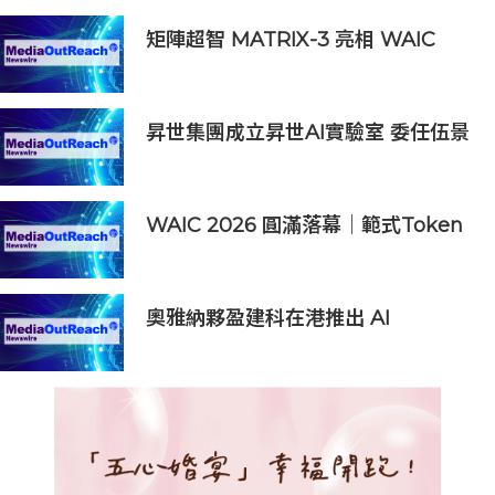
矩陣超智 MATRIX-3 亮相 WAIC
2026，發布 WAVE 物理世界基座模
型升級成果並啟動全球合作夥伴計畫
昇世集團成立昇世AI實驗室 委任伍景
輝博士為集團首席科學家 加速AI原生
財富管理發展
WAIC 2026 圓滿落幕｜範式Token
工廠成果亮眼，帶動AI 2.0 從技術突
破邁向產業實踐
奧雅納夥盈建科在港推出 AI
Designer優化結構工程