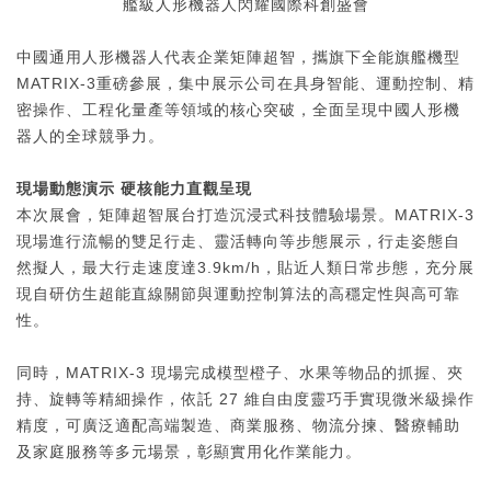
中國通用人形機器人代表企業矩陣超智，攜旗下全能旗艦機型
MATRIX-3重磅參展，集中展示公司在具身智能、運動控制、精
密操作、工程化量產等領域的核心突破，全面呈現中國人形機
器人的全球競爭力。
現場動態演示 硬核能力直觀呈現
本次展會，矩陣超智展台打造沉浸式科技體驗場景。MATRIX-3
現場進行流暢的雙足行走、靈活轉向等步態展示，行走姿態自
然擬人，最大行走速度達3.9km/h，貼近人類日常步態，充分展
現自研仿生超能直線關節與運動控制算法的高穩定性與高可靠
性。
同時，MATRIX-3 現場完成模型橙子、水果等物品的抓握、夾
持、旋轉等精細操作，依託 27 維自由度靈巧手實現微米級操作
精度，可廣泛適配高端製造、商業服務、物流分揀、醫療輔助
及家庭服務等多元場景，彰顯實用化作業能力。