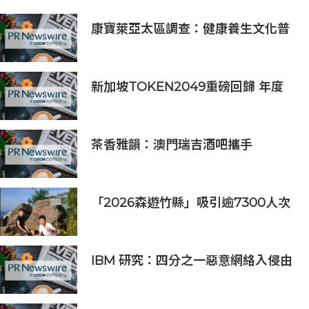
康寶萊亞太區調查：健康養生文化普
及 五分之四消費者重視整體健康
新加坡TOKEN2049重磅回歸 年度
行業頂級盛會再度啟幕
茶香雅韻：澳門瑞吉酒吧攜手
Saicho 呈獻期間限定下午茶體驗
「2026森遊竹縣」吸引逾7300人次
挑戰 宜蘭1家4口躋身前百名完登
IBM 研究：四分之一惡意網絡入侵由
AI 驅動 單一事件平均損失 600 萬美
元