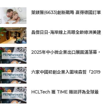
萊鎂醫(6633)創新戰略 贏得德國訂單
銷售
昌傑日日-海岸線上亮眼全齡綠洲美建
築
2025年中小微企業出口展圓滿落幕，
吸引逾63,000名參觀者，簽署9,060
萬美元出口合同
六家中國初創企業入圍埃森哲「2019
亞太區金融科技創新實驗室」
HCLTech 獲 TIME 雜誌評為全球最
具可持續發展表現的企業之一