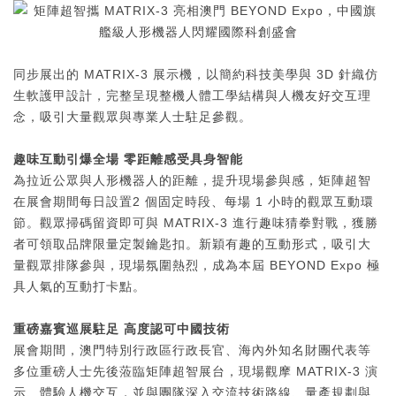
同步展出的 MATRIX-3 展示機，以簡約科技美學與 3D 針織仿
生軟護甲設計，完整呈現整機人體工學結構與人機友好交互理
念，吸引大量觀眾與專業人士駐足參觀。
趣味互動引爆全場 零距離感受具身智能
為拉近公眾與人形機器人的距離，提升現場參與感，矩陣超智
在展會期間每日設置2 個固定時段、每場 1 小時的觀眾互動環
節。觀眾掃碼留資即可與 MATRIX-3 進行趣味猜拳對戰，獲勝
者可領取品牌限量定製鑰匙扣。新穎有趣的互動形式，吸引大
量觀眾排隊參與，現場氛圍熱烈，成為本屆 BEYOND Expo 極
具人氣的互動打卡點。
重磅嘉賓巡展駐足 高度認可中國技術
展會期間，澳門特別行政區行政長官、海內外知名財團代表等
多位重磅人士先後蒞臨矩陣超智展台，現場觀摩 MATRIX-3 演
示、體驗人機交互，並與團隊深入交流技術路線、量產規劃與