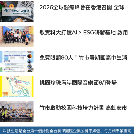
2026全球醫療峰會在香港召開 全球
醫療健康力量共議：讓突破真正抵達
患者
敏實科大打造AI × ESG研發基地 啟用
AI能源研發中心 助企業邁向淨零碳
排
免費限額80人！竹市暑期國高中生消
防體驗營6/8開放報名
桃園珍珠海岸國際音樂節8/1登場
竹市啟動校園科技培力計畫 高虹安市
長：半導體與無人機課程培育未來科
技人才
科技生活是全台第一個針對全台科學園區企業的科學媒體。每月精準策畫高