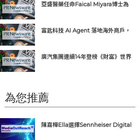
亞盛醫藥任命Faical Miyara博士為
首席業務拓展官，任命Jim Ziegler
為首席商務運營官
富匙科技 AI Agent 落地海外商戶，
全面承接一線客戶服務與經營轉化
廣汽集團連續14年登榜《財富》世界
500強 過硬實力再獲權威認證
為您推薦
陳嘉樺Ella選擇Sennheiser Digital
6000打造震撼動人的青春狂歡