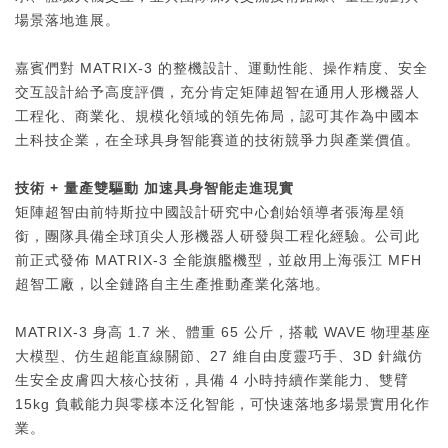
場景落地進展。
嘉賓們對 MATRIX-3 的整機設計、運動性能、操作精度、安全
交互設計給予高度評價，充分肯定矩陣超智在通用人形機器人
工程化、商業化、規模化領域的領先佈局，認可其作為中國本
土科技企業，在全球具身智能賽道的技術競爭力與產業價值。
技術
+
量產雙驅動 加速具身智能走進現實
矩陣超智由前特斯拉中國設計研究中心創始領導者張海星領
銜，團隊具備全球頂尖人形機器人研發與工程化經驗。公司此
前正式發佈 MATRIX-3 全能旗艦機型，並啟用上海張江 MFH
超智工廠，以全鏈路自主生產推動產業化落地。
MATRIX-3 身高 1.7 米、體重 65 公斤，搭載 WAVE 物理基座
大模型、仿生超能直線關節、27 維自由度靈巧手、3D 針織仿
生安全皮膚四大核心技術，具備 4 小時持續作業能力、雙臂
15kg 負載能力與零樣本泛化智能，可快速落地多場景實用化作
業。