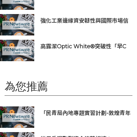
區，15家企業展示台日創新聯動成果
強化工業邊緣資安韌性與國際市場信
任 Moxa UC 系列工業電腦取得
DEKRA 德凱 IEC 62443-4-2
Security Level 2 工控網路安全證書
高露潔Optic White®突破性「早C
提亮• 晚C淡色」美白牙齒保養美學
推出首支全新Optic White®高純度
維他命C美白牙膏
為您推薦
「民青局內地專題實習計劃-敦煌青年
實習計劃2026」圓滿結束