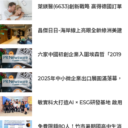
萊鎂醫(6633)創新戰略 贏得德國訂單
銷售
昌傑日日-海岸線上亮眼全齡綠洲美建
築
六家中國初創企業入圍埃森哲「2019
亞太區金融科技創新實驗室」
2025年中小微企業出口展圓滿落幕，
吸引逾63,000名參觀者，簽署9,060
萬美元出口合同
敏實科大打造AI × ESG研發基地 啟用
AI能源研發中心 助企業邁向淨零碳
排
免費限額80人！竹市暑期國高中生消