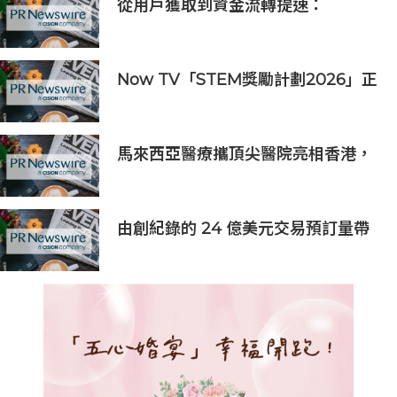
從用戶獲取到資金流轉提速：
PhotonPay攜新一代金融操作系統
亮相ChinaJoy 2026
Now TV「STEM獎勵計劃2026」正
式開始｜獲長隆度假區全力支持 推出
《主題樂園有趣科學大探索》第二季
及「長隆小科學家大獎」
馬來西亞醫療攜頂尖醫院亮相香港，
對接當地最具影響力醫療受眾
由創紀錄的 24 億美元交易預訂量帶
動，HCLTech 首季表現穩健