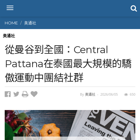
T
o
g
HOME
美通社
g
l
美通社
e
從曼谷到全國：Central
n
a
Pattana在泰國最大規模的驕
v
i
傲運動中團結社群
g
a
t
i
By
美通社
-
2026/06/05
650
o
n