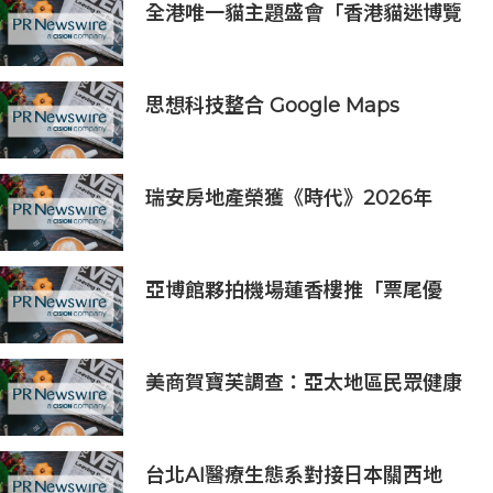
全港唯一貓主題盛會「香港貓迷博覽
會2026」今日開幕
思想科技整合 Google Maps
Platform 與 Geotab 車聯網：助物
流業 60 秒極速排單、削減 25% 車隊
營運成本
瑞安房地產榮獲《時代》2026年
「全球最具影響力公司」稱號
亞博館夥拍機場蓮香樓推「票尾優
惠」
美商賀寶芙調查：亞太地區民眾健康
意識持續提升 五分之四消費者認為整
體健康狀態極為重要
台北AI醫療生態系對接日本關西地