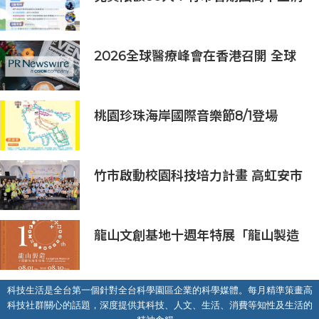
防體驗營6/8開放報名
2026全球醫療峰會在香港召開 全球
醫療健康力量共議：讓突破真正抵達
患者
桃園珍珠海岸國際音樂節8/1登場
竹市啟動校園科技培力計畫 高虹安市
長：半導體與無人機課程培育未來科
技人才
龍山文創基地十週年特展「龍山製造
10+」八月盛大展出
科技生活是全台第一個針對全台科學園區企業的科學媒體。每月精準策畫高
科技社群關心的話題，深度提供其科技、人文、生活、消費等知性及生活的