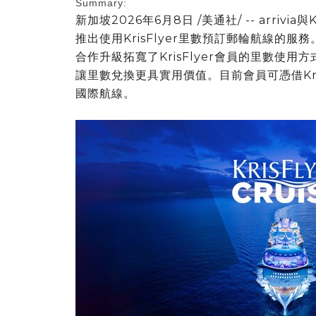
Summary:
新加坡
2026年6月8日
/美通社/ -- arrivia與K
推出使用KrisFlyer里數預訂郵輪航線的服務。借助
合作升級拓寬了KrisFlyer會員的里數使
讓里數兌換更具實用價值。目前會員可憑借Kri
國際航線。