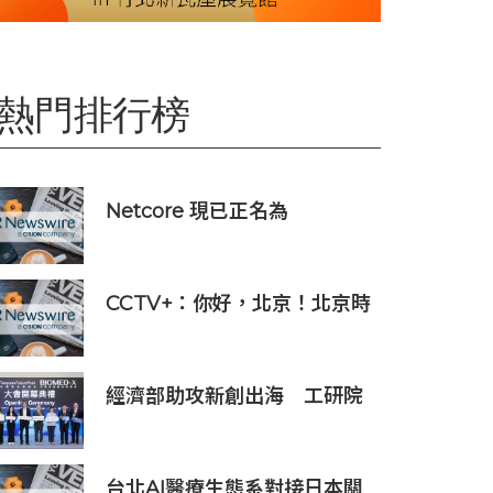
熱門排行榜
Netcore 現已正名為
Netcore.ai，開創代理型營銷
平台先河，與客戶共同分擔增
長責任
CCTV+：你好，北京！北京時
刻
經濟部助攻新創出海 工研院
攜手桃園打造跨域創新平台
匯聚逾200家新創、40家產業
夥伴共拓全球商機
台北AI醫療生態系對接日本關