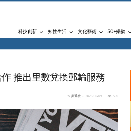
科技創新
知性生活
文化藝術
50+樂齡
er深化合作 推出里數兌換郵輪服務
By
美通社
-
2026/06/09
590