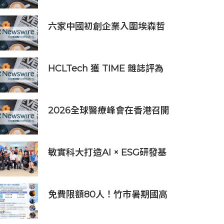
者，簽署9,060萬美元出口合
同
六家中國初創企業入圍埃森哲
「2019亞太區金融科技創新實
驗室」
HCLTech 獲 TIME 雜誌評為
全球最具可持續發展表現的企
業之一
2026全球醫療峰會在香港召開
全球醫療健康力量共議：讓突
破真正抵達患者
敏實科大打造AI × ESG研發基
地 啟用AI能源研發中心 助企
業邁向淨零碳排
免費限額80人！竹市暑期國高
中生消防體驗營6/8開放報名