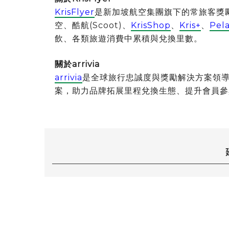
KrisFlyer
是新加坡航空集團旗下的常旅客獎勵
空、酷航(Scoot)、
KrisShop
、
Kris+
、
Pel
飲、各類旅遊消費中累積與兌換里數。
關於
arrivia
arrivia
是全球旅行忠誠度與獎勵解決方案領
案，助力品牌拓展里程兌換生態、提升會員參