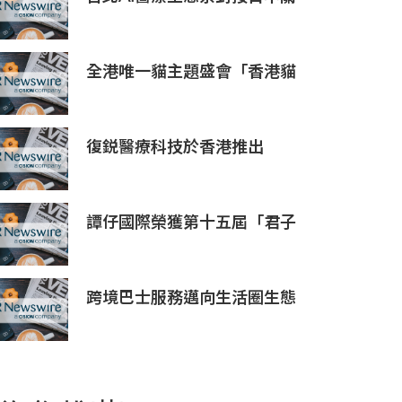
西地區，15家企業展示台日創
新聯動成果
全港唯一貓主題盛會「香港貓
迷博覽會2026」今日開幕
復鋭醫療科技於香港推出
Titanium Prime聯合療法
譚仔國際榮獲第十五屆「君子
企業獎」 卓越ESG及營商表現
備受肯定
跨境巴士服務邁向生活圈生態