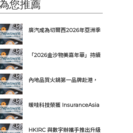
為您推薦
廣汽成為切爾西2026年亞洲季
前巡迴賽香港及馬來西亞站官
方合作夥伴
「2026金沙物美嘉年華」持續
發揮盛事平台效應
內地品質火鍋第一品牌赴港，
巴奴正式簽約首店
暖哇科技榮獲 InsuranceAsia
News 2026 中國區「數碼轉
型卓越獎」
HKIRC 與數字辦攜手推出升級