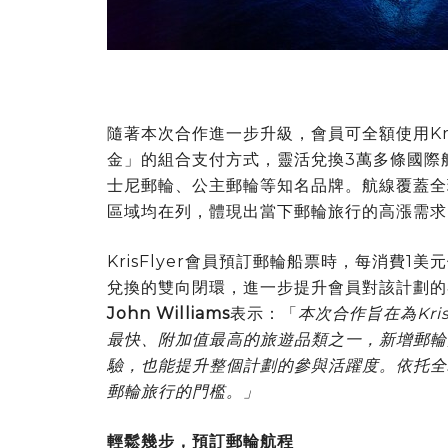
隨著本次合作進一步升級，會員可全額使用Kri
金
」的組合支付方式，靈活兌換3萬多條國際
士尼郵輪、公主郵輪等知名品牌。航線覆蓋全
區域均在列，體現出當下郵輪旅行的高漲需求
KrisFlyer會員預訂郵輪船票時，每消費1美
兌換的雙向閉環，進一步提升會員對該計劃的
John Williams
表示：「
本次合作旨在為
Kri
最快、附加值最高的旅遊品類之一，新增郵輪
驗，也能提升整個計劃的參與活躍度。依托全
郵輪旅行的門檻。」
輕鬆幾步，預訂郵輪航程