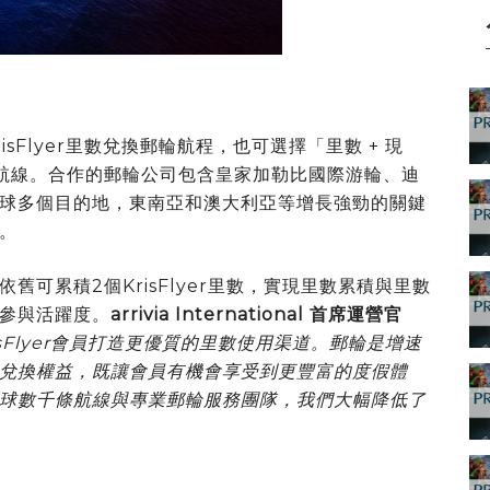
sFlyer里數兌換郵輪航程，也可選擇「
里數 + 現
航線。合作的郵輪公司包含皇家加勒比國際游輪、迪
球多個目的地，東南亞和澳大利亞等增長強勁的關鍵
。
元依舊可累積2個KrisFlyer里數，實現里數累積與里數
參與活躍度。
arrivia International
首席運營官
sFlyer
會員打造更優質的
里數
使用渠道。郵輪是增速
兌換權益，既讓會員有機會享受到更豐富的度假體
球數千條航線與專業郵輪服務團隊，我們大幅降低了