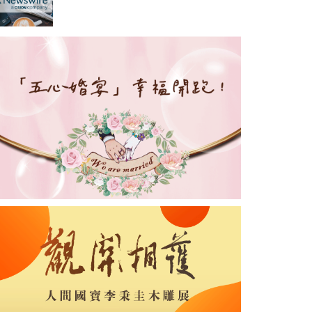
版「網絡防禦一站通+
（Cybersec One+）」