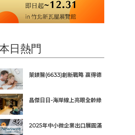
本日熱門
萊鎂醫(6633)創新戰略 贏得德
國訂單銷售
昌傑日日-海岸線上亮眼全齡綠
洲美建築
2025年中小微企業出口展圓滿
落幕，吸引逾63,000名參觀