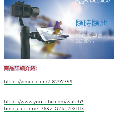
商品詳細介紹:
https://vimeo.com/218297356
https://www.youtube.com/watch?
time_continue=76&v=GZk_2eXlITs