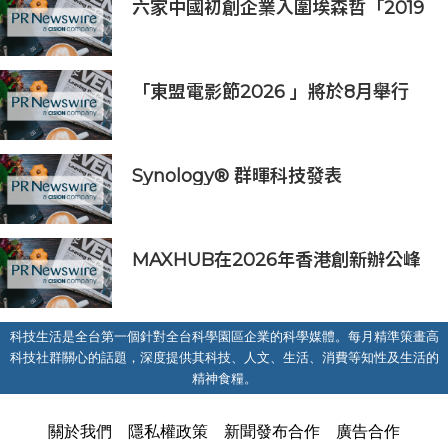
六家中國初創企業入圍埃森哲「2019
亞太區金融科技創新實驗室」
「東盟電影節2026 」將於8月舉行
歷來最大規模 以電影連繫文化交流
Synology® 群暉科技發表
DiskStation neo+ 系列，以低入手
門檻享有高效能體驗
MAXHUB在2026年香港創新辦公峰
會上展示綜合AI協作解決方案
科技生活是全台第一個針對全台科學園區企業的科學媒體。每月精準策畫高
科技社群關心的話題，深度提供其科技、人文、生活、消費等知性及生活的
精神食糧。
關於我們
隱私權政策
新聞發布合作
廣告合作