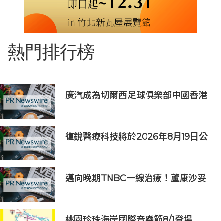
熱門排行榜
廣汽成為切爾西足球俱樂部中國香港
和馬來西亞季前巡迴賽官方合作夥伴
復銳醫療科技將於2026年8月19日公
佈2026年中期業績
邁向晚期TNBC一線治療！蘆康沙妥
珠單抗(sac-TMT)第六項NDA獲受理
桃園珍珠海岸國際音樂節8/1登場