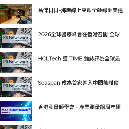
昌傑日日-海岸線上亮眼全齡綠洲美建
築
2026全球醫療峰會在香港召開 全球
醫療健康力量共議：讓突破真正抵達
患者
HCLTech 獲 TIME 雜誌評為全球最
具可持續發展表現的企業之一
Seaspan 成為首家進入中國熊貓債
券市場的國際船東及營運商
香港測量師學會 - 產業測量組周年研
討會2026