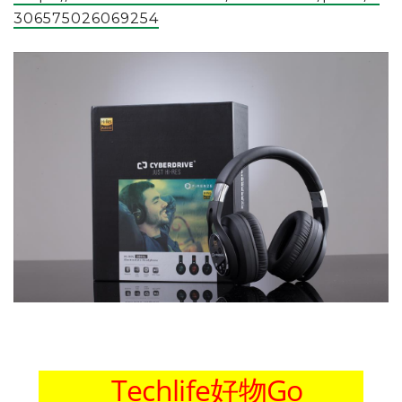
306575026069254
______Techlife好物Go_____