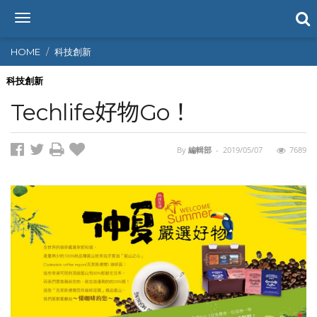
T
o
g
HOME
科技創新
g
l
科技創新
e
Techlife好物Go！
n
a
v
By
編輯部
-
2019/05/07
7689
i
g
a
t
i
o
n