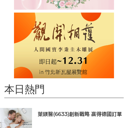
本日熱門
萊鎂醫(6633)創新戰略 贏得德國訂單
銷售