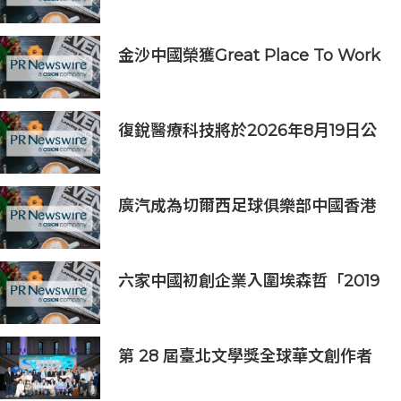
理中心」政策
金沙中國榮獲Great Place To Work
認證™
復銳醫療科技將於2026年8月19日公
佈2026年中期業績
廣汽成為切爾西足球俱樂部中國香港
和馬來西亞季前巡迴賽官方合作夥伴
六家中國初創企業入圍埃森哲「2019
亞太區金融科技創新實驗室」
第 28 屆臺北文學獎全球華文創作者
齊聚臺北 交織多元生命經驗與華文創
作能量