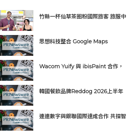
竹縣一杯仙草茶圈粉國際旅客 旅服中
心盛夏奉茶推廣活動到8/31
思想科技整合 Google Maps
Platform 與 Geotab 車聯網：助物
流業 60 秒極速排單、削減 25% 車隊
營運成本
Wacom Yuify 與 ibisPaint 合作，
保護數位藝術創作的著作權
韓國餐飲品牌Reddog 2026上半年
營收大漲88% 營業利潤激增143%
連連數字與銀聯國際達成合作 共探智
能體支付新場景