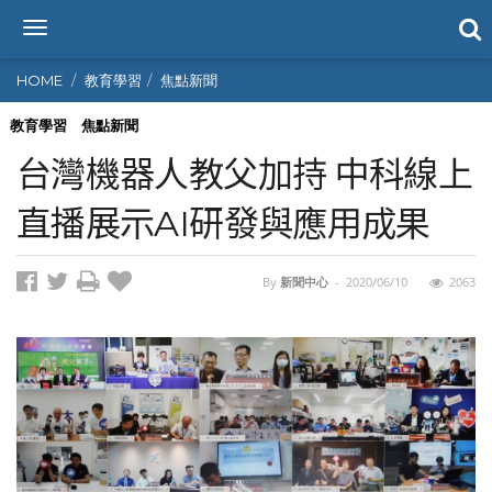
T
o
g
HOME
教育學習
焦點新聞
g
l
教育學習
焦點新聞
e
台灣機器人教父加持 中科線上
n
a
直播展示AI研發與應用成果
v
i
g
By
新聞中心
-
2020/06/10
2063
a
t
i
o
n