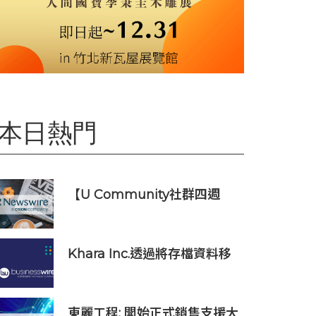
本日熱門
【U Community社群四週
年】每天陪您倒數聖誕
Khara Inc.透過將存檔資料移
轉到Wasabi Hot Cloud
Storage節省80%的營運和管
理成本
東麗工程: 開始正式銷售支援大