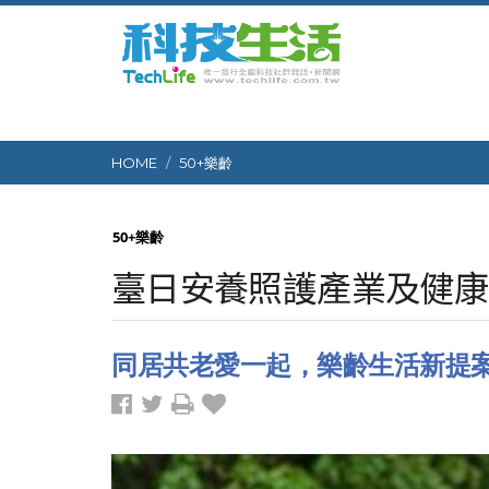
HOME
50+樂齡
50+樂齡
臺日安養照護產業及健康共
同居共老愛一起，樂齡生活新提