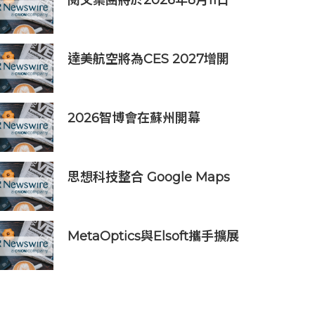
閱文集團將於2026年8月11日
公佈2026年上半年業績
達美航空將為CES 2027增開
亞洲特別航班直飛拉斯維加斯
2026智博會在蘇州開幕
思想科技整合 Google Maps
Platform 與 Geotab 車聯
網：助物流業 60 秒極速排
單、削減 25% 車隊營運成本
MetaOptics與Elsoft攜手擴展
下一代半導體光學製造設備產
能