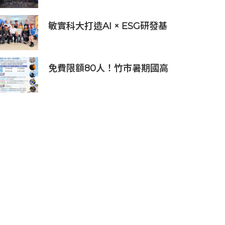
程培育未來科技人才
敏實科大打造AI × ESG研發基
地 啟用AI能源研發中心 助企
業邁向淨零碳排
免費限額80人！竹市暑期國高
中生消防體驗營6/8開放報名