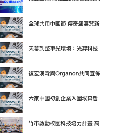
型玻璃面板的半導體貼裝設備
「UC5000」
全球共用中國節 傳奇盛宴賀新
歲 大年除夕《傳奇中國節 春
節》7小時不間斷直播 無縫銜
接總臺春晚
天幕到整車光環境：光羿科技
亮相北京車展，調光玻璃進入
多車型、跨價位、跨場景落地
階段
復宏漢霖與Organon共同宣佈
歐洲首個帕妥珠單抗生物類似
藥POHERDY®獲歐盟委員會
批准
六家中國初創企業入圍埃森哲
「2019亞太區金融科技創新實
驗室」
竹市啟動校園科技培力計畫 高
虹安市長：半導體與無人機課