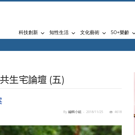
科技創新
知性生活
文化藝術
50+樂齡
生宅論壇 (五)
案
By
編輯小組
-
2018/11/25
4618