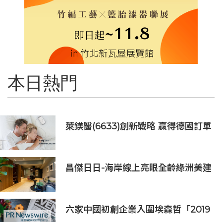
本日熱門
萊鎂醫(6633)創新戰略 贏得德國訂單
銷售
昌傑日日-海岸線上亮眼全齡綠洲美建
築
六家中國初創企業入圍埃森哲「2019
亞太區金融科技創新實驗室」