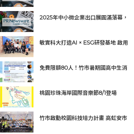
2025年中小微企業出口展圓滿落幕，
吸引逾63,000名參觀者，簽署9,060
萬美元出口合同
敏實科大打造AI × ESG研發基地 啟用
AI能源研發中心 助企業邁向淨零碳
排
免費限額80人！竹市暑期國高中生消
防體驗營6/8開放報名
桃園珍珠海岸國際音樂節8/1登場
竹市啟動校園科技培力計畫 高虹安市
長：半導體與無人機課程培育未來科
技人才