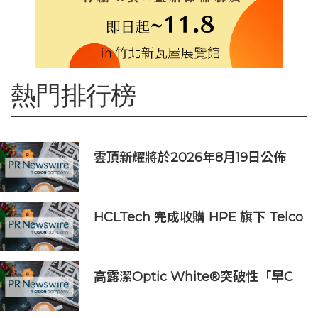
熱門排行榜
雲頂新耀將於2026年8月19日公佈
2026年度中期業績並舉行線上投資
人會議
HCLTech 完成收購 HPE 旗下 Telco
Solutions 業務
高露潔Optic White®突破性「早C
提亮• 晚C淡色」美白牙齒保養美學
推出首支全新Optic White®高純度