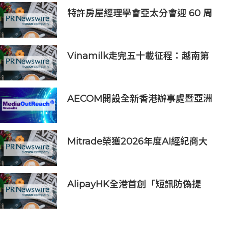
維他命C美白牙膏
特許房屋經理學會亞太分會迎 60 周
年里程碑
Vinamilk走完五十載征程：越南第
二次授予其「勞動英雄」稱號，為其
週年慶典獻上一份賀禮
AECOM開設全新香港辦事處暨亞洲
區總部 匯聚人才、科技與可持續發展
Mitrade榮獲2026年度AI經紀商大
獎，升級版MitradeGPT模型在亞洲
上線
AlipayHK全港首創「短訊防偽提
醒」功能 助用戶辨別騙案 聯乘警方
推防騙App Skin帶動全城反詐