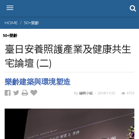
T
o
g
HOME
50+樂齡
g
l
50+樂齡
e
臺日安養照護產業及健康共生
n
a
宅論壇 (二)
v
i
g
樂齡建築與環境塑造
a
t
i
By
編輯小組
-
2018/11/25
6753
o
n