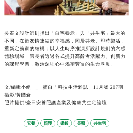
吳奉文設計師則指出「自宅養老」與「共生宅」最大的
不同，在於友情連結的幸福感，同居共老、即時樂活，
重新定義家的結構；以人生時序推演所設計規劃的六感
體驗場域，讓長者透過各式提升高齡者活躍力、創新力
的課程學習，激活深埋心中渴望豐富的生命厚度。
文/編輯小組 _ 摘自「科技生活雜誌」11月號 207期
攝影/黃國倉
照片提供/臺日安養照護產業及健康共生宅論壇
安養
照護
樂齡
長照
共生宅