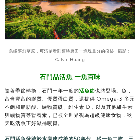
鳥瞰夢幻草原，可清楚看到舊時農田一塊塊畫分的痕跡
攝影：
Calvin Huang
石門品活魚
一魚百味
隨著季節轉換，石門一年一度的
活魚節
也將登場。魚，
富含豐富的膠質、優質蛋白質，還提供 Omega-3 多元
不飽和脂肪酸、礦物質碘、維生素 D，以及其他維生素
與礦物質等營養素，已被全世界視為超級健康食物，秋
天吃活魚正好滋補暖胃。
石門活魚發跡於水庫建成後的50年代，從一魚二吃、三