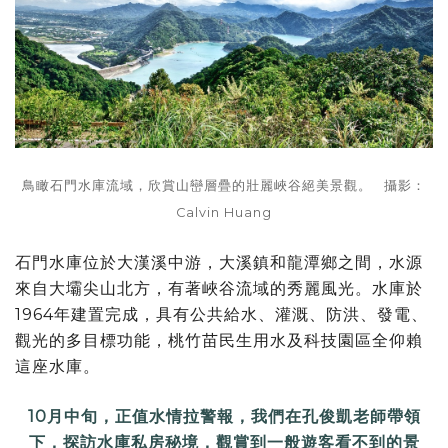
鳥瞰石門水庫流域，欣賞山巒層疊的壯麗峽谷絕美景觀。 攝影：
Calvin Huang
石門水庫位於大漢溪中游，大溪鎮和龍潭鄉之間，水源
來自大壩尖山北方，有著峽谷流域的秀麗風光。水庫於
1964年建置完成，具有公共給水、灌溉、防洪、發電、
觀光的多目標功能，桃竹苗民生用水及科技園區全仰賴
這座水庫。
10月中旬，正值水情拉警報，我們在孔俊凱老師帶領
下，探訪水庫私房秘境，觀賞到一般遊客看不到的景