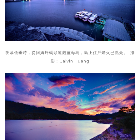
夜幕低垂時，從阿姆坪碼頭遠觀薑母島，島上住戶燈火已點亮。 攝
影：Calvin Huang