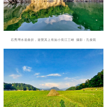
石秀灣水道曲折，遊覽其上有如小長江三峽 攝影：孔俊凱