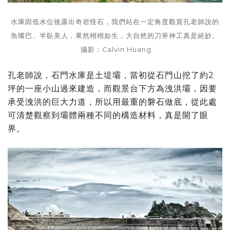
水庫因低水位後露出奇岩怪石，我們站在一定角度觀賞孔老師說的
魚嘴巴、半臥美人，果然栩栩如生，大自然的刀斧神工真是絕妙。
攝影：Calvin Huang
孔老師說，石門水庫是土堤壩，當初從石門山挖了約2
坪的一座小山過來建造，而觀景台下方為洩洪壩，因要
承受洩洪的巨大力道，所以用最重的磐石做底，從此處
可清楚觀察到壩體兩種不同的構造材料，真是開了眼
界。