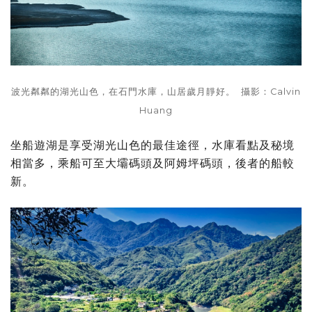
波光粼粼的湖光山色，在石門水庫，山居歲月靜好。 攝影：Calvin
Huang
坐船遊湖是享受湖光山色的最佳途徑，水庫看點及秘境
相當多，乘船可至大壩碼頭及阿姆坪碼頭，後者的船較
新。