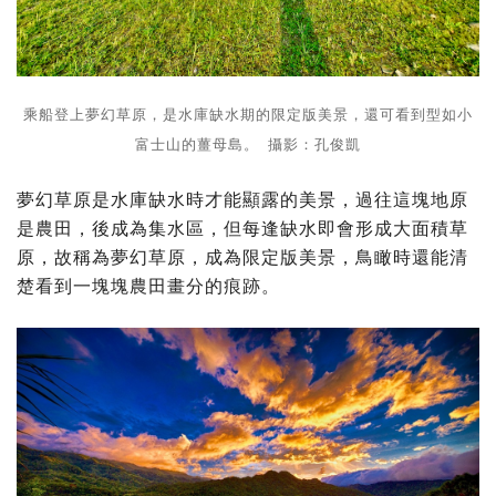
乘船登上夢幻草原，是水庫缺水期的限定版美景，還可看到型如小
富士山的薑母島。 攝影：孔俊凱
夢幻草原是水庫缺水時才能顯露的美景，過往這塊地原
是農田，後成為集水區，但每逢缺水即會形成大面積草
原，故稱為夢幻草原，成為限定版美景，鳥瞰時還能清
楚看到一塊塊農田畫分的痕跡。