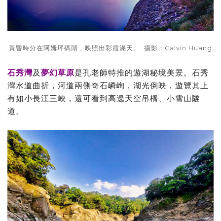
黃昏時分在阿姆坪碼頭，映照出彩霞滿天。 攝影：Calvin Huang
石秀灣
及
夢幻草原
是孔老師特推的遊湖秘境美景。石秀
灣水道曲折，河道兩側奇石嶙峋，湖光倒映，遊覽其上
有如小長江三峽，還可看到高遶天空吊橋、小雪山隧
道。