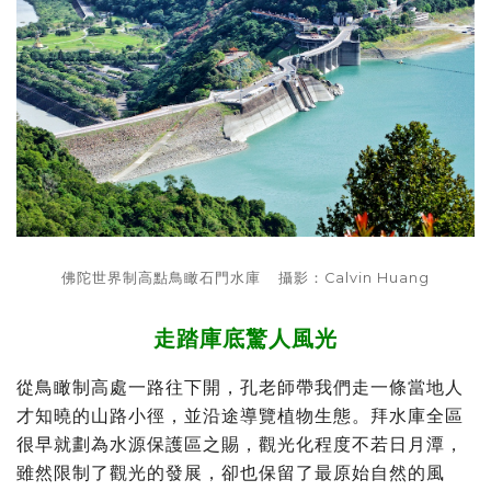
佛陀世界
制高點鳥瞰石門水庫 攝影：Calvin Huang
走踏庫底驚人風光
從鳥瞰制高處一路往下開，孔老師帶我們走一條當地人
才知曉的山路小徑，並沿途導覽植物生態。拜水庫全區
很早就劃為水源保護區之賜，觀光化程度不若日月潭，
雖然限制了觀光的發展，卻也保留了最原始自然的風