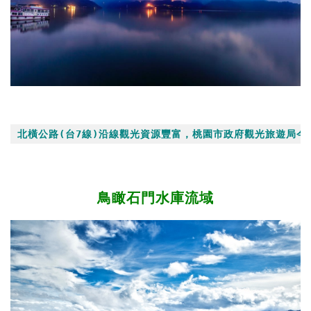
北橫公路(台7線)沿線觀光資源豐富，桃園市政府觀光旅遊局今
鳥瞰石門水庫流域