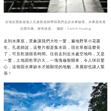
在地生態旅遊達人孔俊凱老師帶領我們走訪水庫秘境，水庫底有座
古樸吊橋，很有味道。 攝影：Calvin Huang
走到水庫底，景象讓我們大吃一驚，遍地野草小花叢
生。孔老師說，這整片都是集水區，現在草都這麼長
了，可見乾涸很長時間。往前走到近水處空地時，又是
一驚，土地因乾旱許久，一塊塊龜裂開來，令人怵目驚
心，這個因水庫缺水才能顯現的地貌，美麗卻也讓人緊
張！