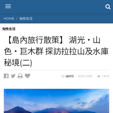
T
o
g
HOME
知性生活
g
l
知性生活
e
【島內旅行散策】 湖光‧山
n
a
色‧巨木群 探訪拉拉山及水庫
v
i
秘境(二)
g
a
t
i
By
編輯部
-
2020/12/09
13670
o
n