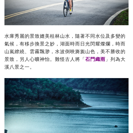
水庫秀麗的景致媲美桂林山水，隨著不同水位及多變的
氣候，有移步換景之妙，湖面時而日光閃耀燦爛，時而
山嵐繚繞、雲霧飄渺，水波倒映旖旎山色，美不勝收的
景致，另人心曠神怡。難怪古人將「
石門織雨
」列為大
溪八景之一。