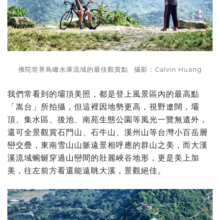
佛陀世界鳥瞰水庫流域的最佳觀賞點 攝影：Calvin Huang
我們常看到的壩頂美照，都是登上風景區內的最高點
「嵩台」所拍攝，但這裡因地勢更高，視野遼闊，壩
頂、集水區、後池、南苑生態公園等風光一覽無遺外，
還可全景觀賞石門山、石牛山、溪州山等台灣小百岳層
巒交疊，東南雪山山脈遠景相呼應的群山之美，而大漢
溪流域蜿蜒穿過山巒間的壯麗峽谷地形，更是美上加
美，往左前方看還能遠眺大溪，景觀絕佳。