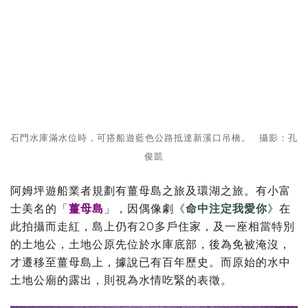
石門水庫滿水位時，可搭船遊藍色公路抵達新溪口吊橋。 攝影：孔
俊凱
阿姆坪遊船業者規劃有薑母島之旅及環湖之旅。有小富
士美名的「
薑母島
」，因偶像劇《
命中注定我愛你
》在
此拍攝而走紅，島上仍有20多戶住家，及一座相當特別
的土地公，土地公原先位於水庫底部，後為免被淹沒，
才遷移至薑母島上，據說已有百年歷史。而原始的水中
土地公廟的露出，則視為水情吃緊的表徵。