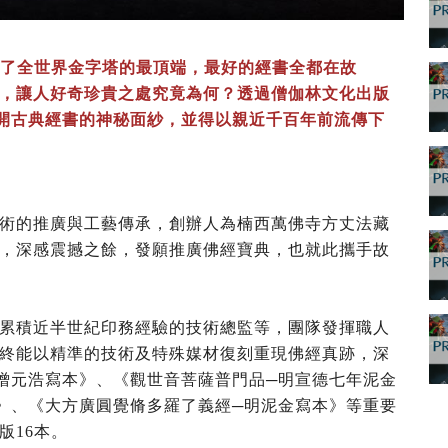
占了全世界金字塔的最頂端，最好的經書全都在故
，讓人好奇珍貴之處究竟為何？透過僧伽林文化出版
揭開古典經書的神秘面紗，並得以親近千百年前流傳下
術的推廣與工藝傳承，創辦人為楠西萬佛寺方丈法藏
，深感震撼之餘，發願推廣佛經寶典，也就此攜手故
累積近半世紀印務經驗的技術總監等，團隊發揮職人
終能以精準的技術及特殊媒材復刻重現佛經真跡，深
僧元浩寫本》、《觀世音菩薩普門品─明宣德七年泥金
》、《大方廣圓覺脩多羅了義經─明泥金寫本》等重要
版16本。