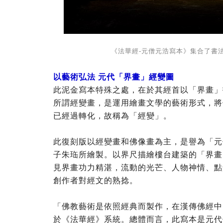
《法華經-元僧元浩寫本》集合了書
以藝術弘法 元代「界畫」經變圖
此泥金寫本特殊之處，在於其經首以「界畫」
所謂經變畫，是運用繪畫文學的藝術形式，將
已經過轉化，故稱為「經變」。
此復刻版以經變畫和佛像畫為主，是譽為「元代界
子朱珤所繪製。以界尺描繪樓台建築的「界畫
見界畫功力精湛，流動的光芒、人物神情、點
創作者對經文的熟捻。
「佛教藝術是依照經典而製作，在漢傳佛經中
於《法華經》系統。總體而言，此寫本是元代