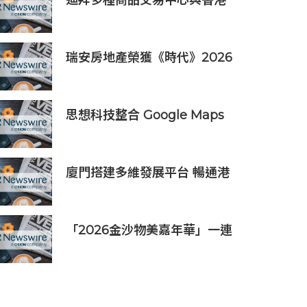
迪拜多種商品交易中心與香港
天金資本簽署戰略合作協議 推
動香港與杜拜的產業投資合作
瑞安房地產榮獲《時代》2026
年「全球最具影響力公司」稱
號
思想科技整合 Google Maps
Platform 與 Geotab 車聯
網：助物流業 60 秒極速排
單、削減 25% 車隊營運成本
廈門搭建多維發展平台 暢通港
澳英才入廈追夢通道
「2026金沙物美嘉年華」一連
四天吸引近160,000人次入場