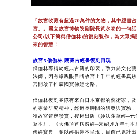
「故宮收藏有超過70萬件的文物，其中經書
宮」。國立故宮博物院副院長黃永泰的一句話
公司(以下簡稱僧伽林)的復刻製作，為大眾
來的智慧！
故宮X僧伽林 院藏古經書復刻再現
僧伽林專精於經典古籍的印製，致力於文化藝
法師，因有緣親眼目睹故宮上千年的經書真跡
宮開啟了推廣國寶佛經之路。
僧伽林復刻團隊有來自日本京都的藝術家，及
的專業研究精神，經過長時間的研發與實驗，
獲故宮肯定讚賞，授權出版《妙法蓮華經─元
寫本》、《大佛頂首楞嚴經─宋紹興九年刊本
佛經寶典，並以經摺裝本呈現，目前已累計出