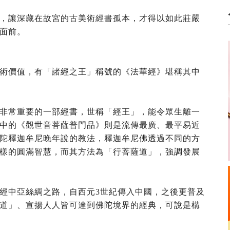
，讓深藏在故宮的古美術經書孤本，才得以如此莊嚴
面前。
術價值，有「諸經之王」稱號的《法華經》堪稱其中
非常重要的一部經書，世稱「經王」，能令眾生離一
中的《觀世音菩薩普門品》則是流傳最廣、最平易近
陀釋迦牟尼晚年說的教法，釋迦牟尼佛透過不同的方
樣的圓滿智慧，而其方法為「行菩薩道」，強調發展
經中亞絲綢之路，自西元3世紀傳入中國，之後更普及
道」、宣揚人人皆可達到佛陀境界的經典，可說是構