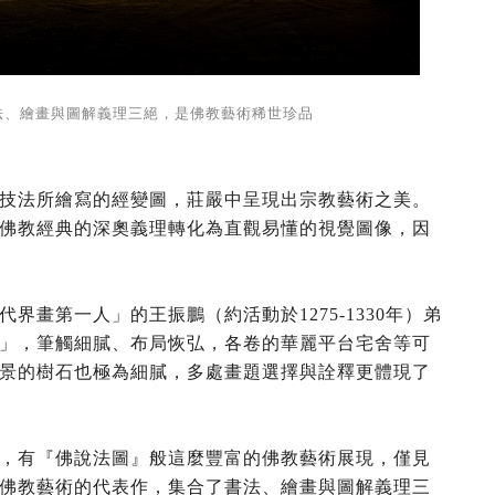
法、繪畫與圖解義理三絕，是佛教藝術稀世珍品
技法所繪寫的經變圖，莊嚴中呈現出宗教藝術之美。
佛教經典的深奧義理轉化為直觀易懂的視覺圖像，因
畫第一人」的王振鵬（約活動於1275-1330年）弟
」，筆觸細膩、布局恢弘，各卷的華麗平台宅舍等可
景的樹石也極為細膩，多處畫題選擇與詮釋更體現了
，有『佛說法圖』般這麼豐富的佛教藝術展現，僅見
佛教藝術的代表作，集合了書法、繪畫與圖解義理三