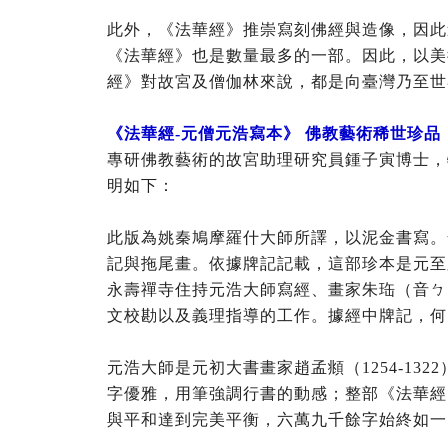
此外，《法華經》推崇寫刻佛經與造像，因此
《法華經》也是數量最多的一部。因此，以美
經》對故宮及僧伽林來說，都是向臺灣乃至世
《法華經-元僧元浩寫本》 佛教藝術稀世珍品
專研佛教藝術的故宮助理研究員鍾子寅博士，
明如下：
此版為姚秦鳩摩羅什大師所譯，以泥金書寫。
記與拖尾畫。依據牌記記載，這部珍本是元至
永壽禪寺住持元浩大師寫經、畫家朱珤（音ㄅ
文校勘以及義理指導的工作。據經中牌記，何
元浩大師是元初大書畫家趙孟頫（1254-13
字優雅，用筆強調行書的動感；整部《法華經
與平和達到完美平衡，六萬九千餘字始終如一