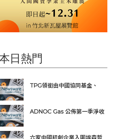
本日熱門
TPG領銜由中國協同基金、
Trail組成的財團投資APM
Monaco
ADNOC Gas 公佈第一季淨收
入 12.7 億美元，較去年同期成
長 7%，大幅超越市場預期
六家中國初創企業入圍埃森哲