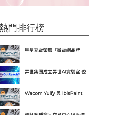
熱門排行榜
星星充電榮膺「微電網品牌
TOP1」，定義全球微電網產業
新高度
昇世集團成立昇世AI實驗室 委
任伍景輝博士為集團首席科學
家 加速AI原生財富管理發展
Wacom Yuify 與 ibisPaint
合作，保護數位藝術創作的著
作權