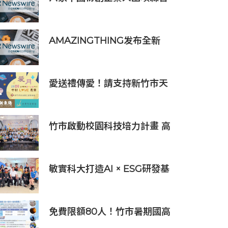
「2019亞太區金融科技創新實
驗室」
AMAZINGTHING发布全新
iPhone 16配件系列
愛送禮傳愛！請支持新竹市天
主教仁愛基金會2026中秋義賣
竹市啟動校園科技培力計畫 高
虹安市長：半導體與無人機課
程培育未來科技人才
敏實科大打造AI × ESG研發基
地 啟用AI能源研發中心 助企
業邁向淨零碳排
免費限額80人！竹市暑期國高
中生消防體驗營6/8開放報名