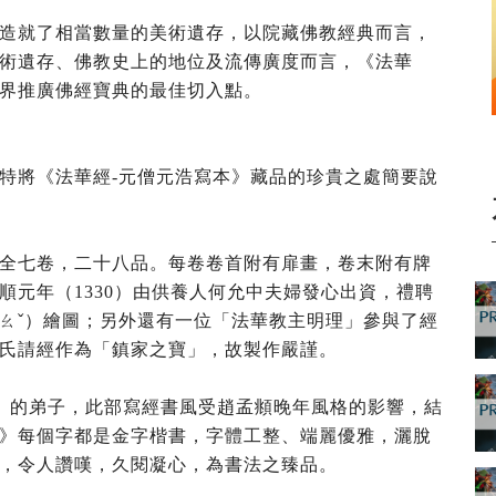
造就了相當數量的美術遺存，以院藏佛教經典而言，
術遺存、佛教史上的地位及流傳廣度而言，《法華
界推廣佛經寶典的最佳切入點。
特將《法華經-元僧元浩寫本》藏品的珍貴之處簡要說
全七卷，二十八品。每卷卷首附有扉畫，卷末附有牌
順元年（1330）由供養人何允中夫婦發心出資，禮聘
ㄠˇ）繪圖；另外還有一位「法華教主明理」參與了經
氏請經作為「鎮家之寶」，故製作嚴謹。
22）的弟子，此部寫經書風受趙孟頫晚年風格的影響，結
》每個字都是金字楷書，字體工整、端麗優雅，灑脫
，令人讚嘆，久閱凝心，為書法之臻品。