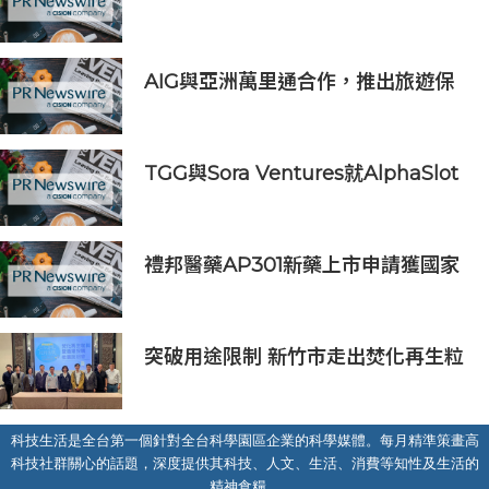
獎」中創亞洲最佳成績 三項技術榮膺
全球百大創新獎項
AIG與亞洲萬里通合作，推出旅遊保
險優惠
TGG與Sora Ventures就AlphaSlot
及陳銳文相關事件發表聲明
禮邦醫藥AP301新藥上市申請獲國家
藥監局受理
突破用途限制 新竹市走出焚化再生粒
料循環之路！ 實現資源零廢棄 打造
循環永續城
科技生活是全台第一個針對全台科學園區企業的科學媒體。每月精準策畫高
科技社群關心的話題，深度提供其科技、人文、生活、消費等知性及生活的
精神食糧。