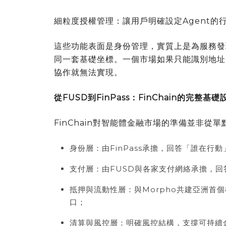
細粒度授權管理：讓用戶明確設定Agent的
這些功能表面是身份管理，實質上是為服務發
同一套基礎坐標。一個市場如果只能識別地址
協作就無法實現。
從
FUSD
到
FinPass
：
FinChain
的完整基礎
FinChain對智能體金融市場的準備並非
身份層：由FinPass承擔，回答
「
誰在行動
支付層：由FUSD與各家支付網絡承擔，回
抵押與流動性層：與Morpho共建亞洲首
口；
清算與風控層：明確風控結構，支撐可持續