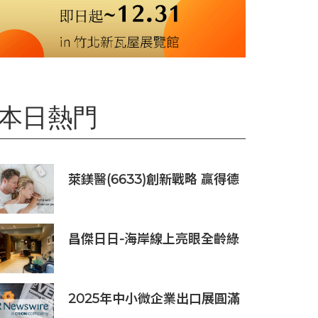
本日熱門
萊鎂醫(6633)創新戰略 贏得德
國訂單銷售
昌傑日日-海岸線上亮眼全齡綠
洲美建築
2025年中小微企業出口展圓滿
落幕，吸引逾63,000名參觀