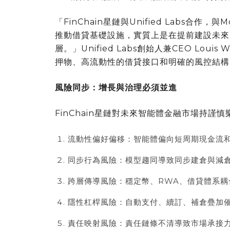
「
FinChain星鏈與Unified Labs合
推動借貸基礎設施，實質上是在提前建設未來
層。
」
Unified Labs創始人兼CEO Loui
押物、高流動性的借貸接口和明確的風控結構
風險同步：增長與治理必須並進
FinChain星鏈對未來智能體金融市場持謹慎
流動性偏好偏移：智能體偏向短周期現金流
同步行為風險：模型趨同導致同步建倉與減
跨層傳導風險：穩定幣、RWA、借貸體系耦
隱性杠桿風險：自動支付、續訂、補倉疊加
責任映射風險：責任鏈條不清導致市場承接