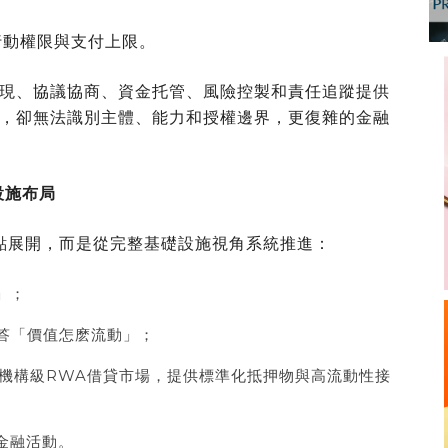
行動權限與支付上限。
現、協議協商、資金托管、風險控製和責任追蹤提供
，卻無法識別主體、能力和授權邊界，更復雜的金融
設施布局
從單點展開，而是從完整基礎設施視角系統推進：
」
；
答
「
價值怎麽流動
」
；
個機構級RWA借貸市場，提供標準化抵押物與高流動性接
金融活動。