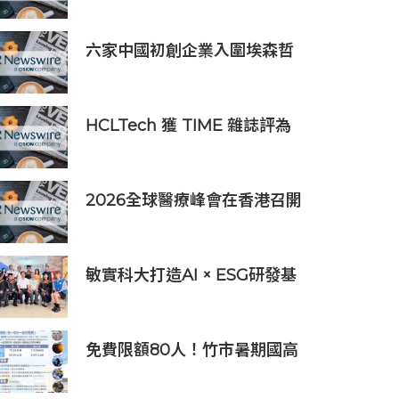
者，簽署9,060萬美元出口合
同
六家中國初創企業入圍埃森哲
「2019亞太區金融科技創新實
驗室」
HCLTech 獲 TIME 雜誌評為
全球最具可持續發展表現的企
業之一
2026全球醫療峰會在香港召開
全球醫療健康力量共議：讓突
破真正抵達患者
敏實科大打造AI × ESG研發基
地 啟用AI能源研發中心 助企
業邁向淨零碳排
免費限額80人！竹市暑期國高
中生消防體驗營6/8開放報名