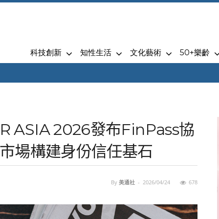
科技創新
知性生活
文化藝術
50+樂齡
 ASIA 2026發布FinPass協
市場構建身份信任基石
By
美通社
-
2026/04/24
678