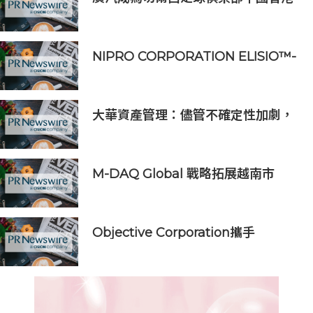
和馬來西亞季前巡迴賽官方合作夥伴
NIPRO CORPORATION ELISIO™-
HX 獲得 FDA 510 (k) 許可，向美國
推出透析器
大華資產管理：儘管不確定性加劇，
全球經濟仍彰顯韌性
M-DAQ Global 戰略拓展越南市
場，強化東盟佈局與增長
Objective Corporation攜手
ImpactHK，強化企業責任與社區影
響力