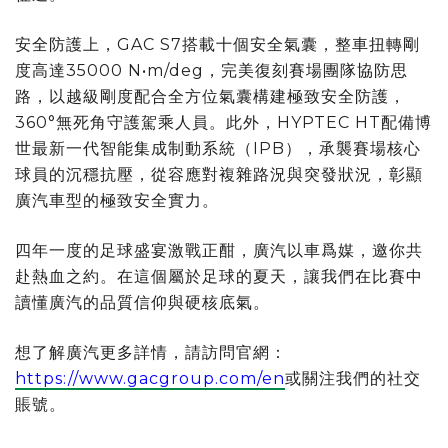
安全防護上，GAC S7搭載十個安全氣囊，整車扭轉剛
度高達35000 N•m/deg，完美復刻賽場團隊協防思
路，以越級剛度配合全方位氣囊構建極致安全防護，
360°無死角守護駕乘人員。此外，HYPTEC HT配備博
世最新一代智能集成制動系統（IPB），承襲賽場核心
球員的沉穩抗壓，從容應對複雜路況與突發狀況，彰顯
廣汽車型的極致安全實力。
四年一度的足球盛宴激戰正酣，廣汽以車爲媒，邀你共
赴熱血之約。在這個屬於足球的夏天，讓我們在比賽中
讀懂廣汽的品質信仰與硬核底氣。
想了解廣汽更多詳情，請訪問官網：
https://www.gacgroup.com/en
或關注我們的社交
賬號。