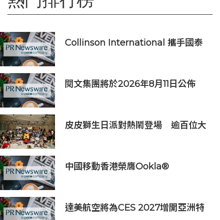
Collinson International 攜手國泰
人壽為航班中斷旅客提供機場貴賓室
服務
閱文集團將於2026年8月11日公佈
2026年上半年業績
皮皮獅生日派對熱鬧登場 逾百位大
小朋友同歡慶生、邀全台暑假玩竹縣
中國移動香港榮膺Ookla®
Speedtest®七項網絡國際權威獎項
及認證
達美航空將為CES 2027增開亞洲特
別航班直飛拉斯維加斯