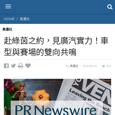
T
o
g
HOME
美通社
g
l
美通社
e
赴綠茵之約，見廣汽實力！車
n
a
型與賽場的雙向共鳴
v
i
g
By
美通社
-
2026/06/16
603
a
t
i
o
n