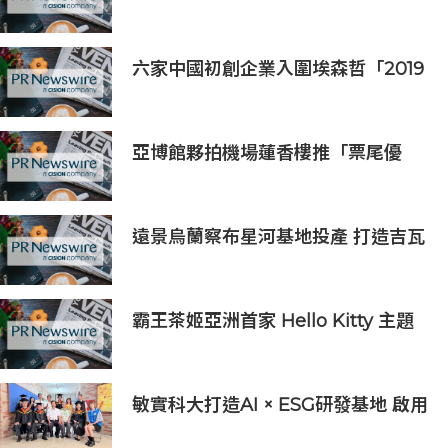
Saicho 呈獻期間限定下午茶體驗
六家中國初創企業入圍埃森哲「2019
亞太區金融科技創新實驗室」
亞博館夥拍機場蓮香樓推「票尾優
惠」
遠景烏蘭察布星河基地投產 打造吉瓦
級AI基礎設施新模式
霸王茶姬亞洲首家 Hello Kitty 主題
超級茶倉登陸灣仔
敏實科大打造AI × ESG研發基地 啟用
AI能源研發中心 助企業邁向淨零碳