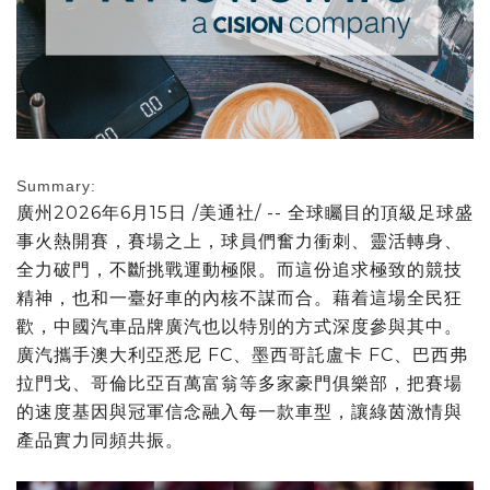
Summary:
廣州
2026年6月15日
/美通社/ -- 全球矚目的頂級足球盛
事火熱開賽，賽場之上，球員們奮力衝刺、靈活轉身、
全力破門，不斷挑戰運動極限。而這份追求極致的競技
精神，也和一臺好車的內核不謀而合。藉着這場全民狂
歡，中國汽車品牌廣汽也以特別的方式深度參與其中。
廣汽攜手澳大利亞悉尼 FC、墨西哥託盧卡 FC、巴西弗
拉門戈、哥倫比亞百萬富翁等多家豪門俱樂部，把賽場
的速度基因與冠軍信念融入每一款車型，讓綠茵激情與
產品實力同頻共振。