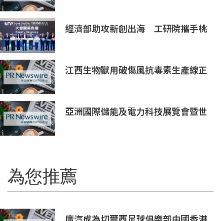
經濟部助攻新創出海 工研院攜手桃
園打造跨域創新平台 匯聚逾200家
新創、40家產業夥伴共拓全球商機
江西生物獸用破傷風抗毒素生產線正
式投產 動物抗血清品類商業化落地提
速
亞洲國際儲能及電力科技展覽會暨世
界儲能創新大會2027年7月香港啟幕
為您推薦
廣汽成為切爾西足球俱樂部中國香港