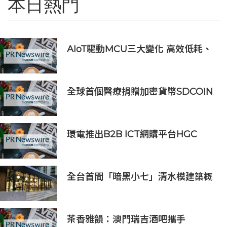
本日熱門
AIoT驅動MCU三大變化 高效低耗、
安全感、AI 功能
全球首個醫療捐贈加密貨幣SDCOIN
將在全球第五大交易所BW.com上線
環電推出B2B ICT網購平台HGC
Marketplace
全台首間「暗黑小七」清水模建築概
念店！竹北新開幕。
茶香雅韻：澳門瑞吉酒吧攜手