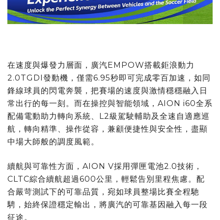
在速度與爆發力層面，廣汽EMPOW搭載鉅浪動力
2.0TGDI發動機，僅需6.95秒即可完成零百加速，如同
鋒線球員的閃電奔襲，把賽場的速度與激情穩穩融入日
常出行的每一刻。而在操控與智能領域，AION i60全系
配備電動助力轉向系統、L2級駕駛輔助及全速自適應巡
航，轉向精準、操作從容，兼顧便捷性與安全性，盡顯
中場大師般的調度風範。
續航與可靠性方面，AION V採用彈匣電池2.0技術，
CLTC綜合續航超過600公里，輕鬆告別里程焦慮。配
合嚴苛測試下的可靠品質，宛如球員整場比賽全程馳
騁，始終保證穩定輸出，將廣汽的可靠基因融入每一段
征途。