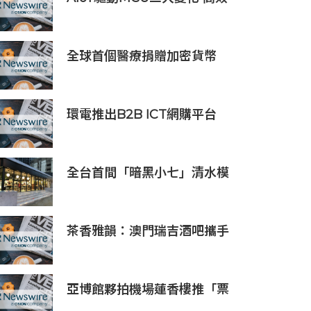
低耗、安全感、AI 功能
全球首個醫療捐贈加密貨幣
SDCOIN將在全球第五大交易
所BW.com上線
環電推出B2B ICT網購平台
HGC Marketplace
全台首間「暗黑小七」清水模
建築概念店！竹北新開幕。
茶香雅韻：澳門瑞吉酒吧攜手
Saicho 呈獻期間限定下午茶體
驗
亞博館夥拍機場蓮香樓推「票
尾優惠」