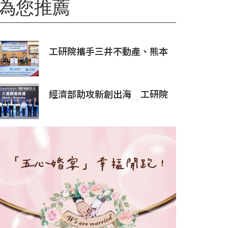
為您推薦
工研院攜手三井不動產、熊本
科學園區 助臺灣產業深化臺日
技術合作 拓展半導體供應鏈
與應用市場商機
經濟部助攻新創出海 工研院
攜手桃園打造跨域創新平台
匯聚逾200家新創、40家產業
夥伴共拓全球商機