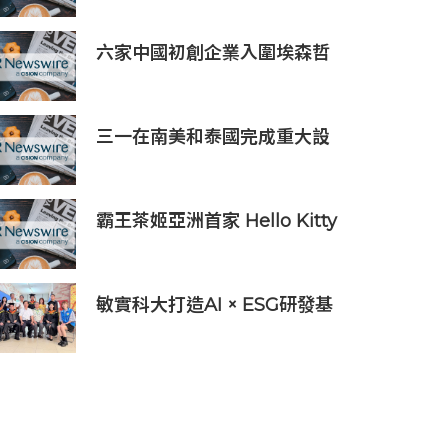
六家中國初創企業入圍埃森哲
「2019亞太區金融科技創新實
驗室」
三一在南美和泰國完成重大設
備交付，全球佈局持續拓展
霸王茶姬亞洲首家 Hello Kitty
主題超級茶倉登陸灣仔
敏實科大打造AI × ESG研發基
地 啟用AI能源研發中心 助企
業邁向淨零碳排