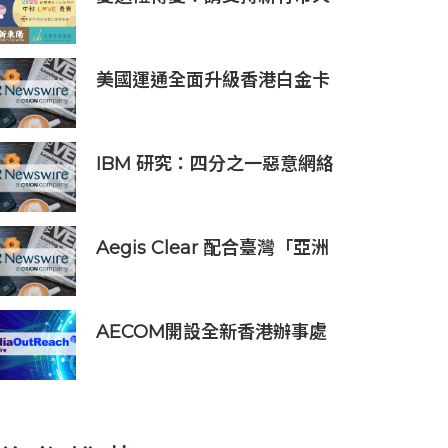
主教仁愛基金會2026中秋義賣
美國運通全面升級香港白金卡
禮遇
IBM 研究：四分之一惡意網絡
入侵由 AI 驅動 單一事件平均
損失 600 萬美元
Aegis Clear 配合臺灣「亞洲
資產管理中心」政策
AECOM開設全新香港辦事處
暨亞洲區總部 匯聚人才、科技
與可持續發展