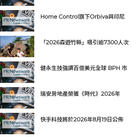
度
Home Control旗下Orbiva與印尼
Articura簽署戰略合作備忘錄，共同
探索印尼本地化醫療AI及AIoT智慧健
康生態
「2026森遊竹縣」吸引逾7300人次
挑戰 宜蘭1家4口躋身前百名完登
健永生技強調百億美元全球 BPH 市
場商機，並重申全球授權合作之策略
核心
瑞安房地產榮獲《時代》2026年
「全球最具影響力公司」稱號
快手科技將於2026年8月19日公佈
2026年第二季度及中期業績