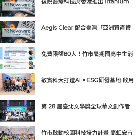
復鋭醫療科技於香港推出Titanium
Prime聯合療法
Aegis Clear 配合臺灣「亞洲資產管
理中心」政策
免費限額80人！竹市暑期國高中生消
防體驗營6/8開放報名
敏實科大打造AI × ESG研發基地 啟用
AI能源研發中心 助企業邁向淨零碳
排
第 28 屆臺北文學獎全球華文創作者
齊聚臺北 交織多元生命經驗與華文創
作能量
竹市啟動校園科技培力計畫 高虹安市