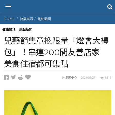
T
o
g
HOME
健康樂活
焦點新聞
g
l
健康樂活
焦點新聞
e
兒藝節集章換限量「燈會大禮
n
a
包」！串連200間友善店家
v
i
美食住宿都可集點
g
a
t
i
By
新聞中心
-
2021/03/27
6319
o
n