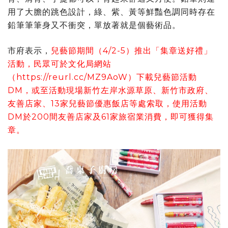
用了大膽的跳色設計，綠、紫、黃等鮮豔色調同時存在
鉛筆筆筆身又不衝突，單放著就是個藝術品。
市府表示，
兒藝節期間（4/2-5）推出「集章送好禮」
活動，民眾可於文化局網站
（https://reurl.cc/MZ9AoW）下載兒藝節活動
DM，或至活動現場新竹左岸水源草原、新竹市政府、
友善店家、13家兒藝節優惠飯店等處索取，使用活動
DM於200間友善店家及61家旅宿業消費，即可獲得集
章。