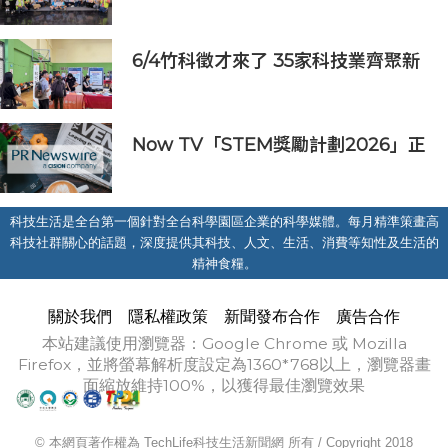
長：半導體與無人機課程培育未來科
技人才
6/4竹科徵才來了 35家科技業齊聚新
竹開門迎新鮮人
Now TV「STEM獎勵計劃2026」正
式開始｜獲長隆度假區全力支持 推出
《主題樂園有趣科學大探索》第二季
及「長隆小科學家大獎」
科技生活是全台第一個針對全台科學園區企業的科學媒體。每月精準策畫高
科技社群關心的話題，深度提供其科技、人文、生活、消費等知性及生活的
精神食糧。
關於我們
隱私權政策
新聞發布合作
廣告合作
本站建議使用瀏覽器：Google Chrome 或 Mozilla
Firefox，並將螢幕解析度設定為1360*768以上，瀏覽器畫
面縮放維持100%，以獲得最佳瀏覽效果
© 本網頁著作權為 TechLife科技生活新聞網 所有 / Copyright 2018