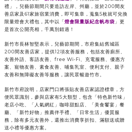
禮」，兒藝節期間只要造訪左岸、州廳，並於200間友
善店家及61家旅宿業消費，即可集章，蒐集5枚就可兌換
限量燈會大禮包，其中以「
燈會限量版紀念帆布袋
」更
是首次公開亮相，千萬別錯過！
新竹市長林智堅表示，兒藝節期間，市府集結舊城區
200間友善店家，提供12項友善服務，包括友善廁所、
友善外語、客語友善、free Wi-Fi、充電服務、優惠方
案、寵物友善、素食友善、哺集乳室、便利支付、親子
友善和無障礙友善等服務，讓民眾暢遊竹市。
新竹市府說明，店家門口將張貼友善店家認證標章，方
便民眾識別，參與店家有5大類型，包含「特色新竹味」
老店小吃、「人氣網紅」咖啡甜點店、「美食饗宴」餐
廳、「新竹好物」推薦伴手禮、「日常生活」優質服
務，除有多元友善外，還推出消費享折扣、滿額送或贈
送小禮等優惠方案。