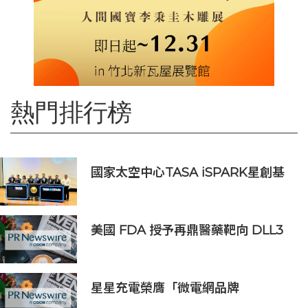
熱門排行榜
國家太空中心TASA iSPARK星創基
地落腳竹市 高虹安市長：打造太空產
業創新聚落
美國 FDA 授予再鼎醫藥靶向 DLL3
抗體藥物偶聯物 Zocilurtatug
Pelitecan（Zoci）孤兒藥資格認
定，用於治療神經內分泌癌（NEC）
星星充電榮膺「微電網品牌
TOP1」，定義全球微電網產業新高