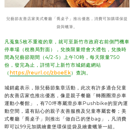
兒藝節友善店家美式餐廳「喬桌子」推出優惠，消費可加購環保提
袋與蠟筆。
凡蒐集5枚不重複的章，就可至新竹市政府右前側門機車
停車場（稅務局對面），兌換限量燈會大禮包，兌換時
間為兒藝節期間（4/2-5）上午10時，每天限量750
份，發完為止，詳情可上新竹市城銷處網站
（
https://reurl.cc/zboeEk
）查詢。
城銷處表示，除兒藝節集章活動，此次有許多適合兒童
的友善店家也推出優惠，像是親子餐廳「轉圈圈滑步車
運動小餐館」，有70坪專屬滑步車Pushbike的室內運
動空間，還有貼心的親子友善服務及兒童專屬套餐；美
式餐廳「喬桌子」則推出「做自己的堡bag」，凡消費
即可以99元加購繪畫堡環保提袋及繪畫蠟筆一組。