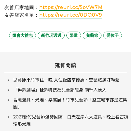
友善店家地圖：
https://reurl.cc/5oVW7M
友善店家名單：
https://reurl.cc/0DQ0V9
燈會大禮包
新竹玩透透
限量
兒藝節
喬位子
延伸閱讀
兒藝節來竹市住一晚 入住飯店享優惠、套裝旅遊好輕鬆
「舞鈴劇場」扯鈴特技為兒藝節暖身 兩千人湧入
冒險遊具、光雕、樂高展！竹市兒藝節「整座城市都是遊樂
園」
2021新竹兒藝節強勢回歸 白天左岸六大遊具、晚上看古蹟
環形光雕