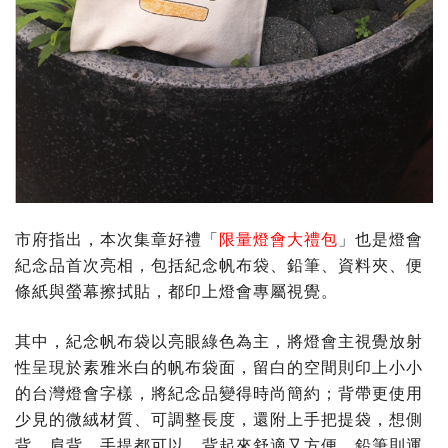
市府指出，本次集章好禮「
限量燈會大禮包
」也是燈會
紀念品首次亮相，包括紀念帆布袋、鉛筆、資料夾、便
條紙與螢幕擦拭貼，都印上燈會專屬視覺。
其中，紀念帆布袋以亮眼綠色為主，將燈會主視覺放射
性呈現於素雅米白的帆布袋面，留白的空間則印上小小
的台灣燈會字樣，將紀念品變得時尚簡約；背帶更使用
少見的微絨材質、可調整長度，還附上手把提袋，想側
背、肩背、手提都可以，背起來舒適又方便。鉛筆則運