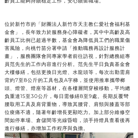
齡員工能夠持續穩定工作，安心續留職場。
位於新竹市的「財團法人新竹市天主教仁愛社會福利基
金會」，長年致力於服務身心障礙者，其中中高齡及高
齡員工比例已超過半數，基金會為降低員工們的職業傷
害風險，向桃竹苗分署申請「推動職務再設計服務計
畫」，服務團隊會同專家學者前往訪視，針對總務組專
員范先生的工作內容進行分析。范先生平日負責基金會
大樓修繕，包括更換日光燈、水龍頭等，每次出勤需肩
背約7至8公斤的工具包及A字梯，並使用推車攜帶榔
頭、燈管、燈座等器材，在各樓層間穿梭移動，平均總
負重達15至30公斤，每日需修繕8至9處。長期反覆彎
腰取用工具及肩背重物，導致其腰背、肩頸與膝蓋等部
位痠痛不適，隨著年齡增長更顯吃力。加上部分維修空
間如停車場、倉儲間等光線昏暗，須手持燈具查看後再
進行修繕，亦增加工作程序與負擔。