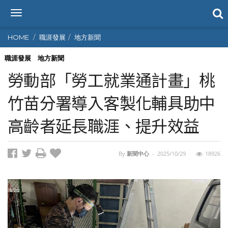
T
o
g
HOME
職涯發展
地方新聞
g
l
職涯發展
地方新聞
e
勞動部「勞工就業通計畫」桃
n
a
竹苗分署導入客製化輔具助中
v
i
高齡者延長職涯、提升效益
g
a
t
i
By
新聞中心
-
2025/10/29
18926
o
n