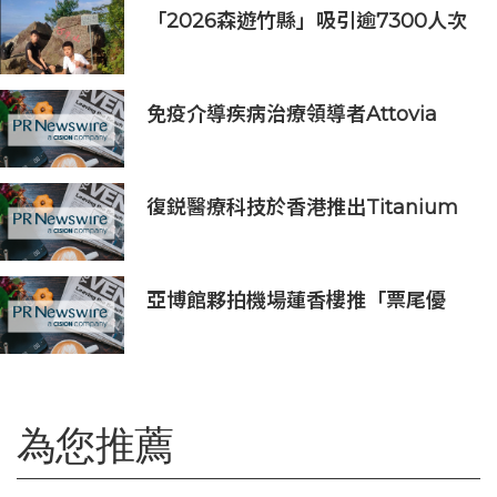
「2026森遊竹縣」吸引逾7300人次
挑戰 宜蘭1家4口躋身前百名完登
免疫介導疾病治療領導者Attovia
Therapeutics成功登陸納斯達克
復鋭醫療科技於香港推出Titanium
Prime聯合療法
亞博館夥拍機場蓮香樓推「票尾優
惠」
為您推薦