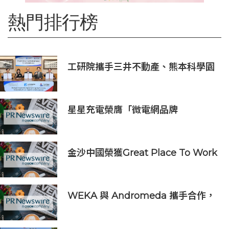
熱門排行榜
工研院攜手三井不動產、熊本科學園
區 助臺灣產業深化臺日技術合作 拓
展半導體供應鏈與應用市場商機
星星充電榮膺「微電網品牌
TOP1」，定義全球微電網產業新高
度
金沙中國榮獲Great Place To Work
認證™
WEKA 與 Andromeda 攜手合作，
為全球規模的 AI 工作負載提供強大
動力