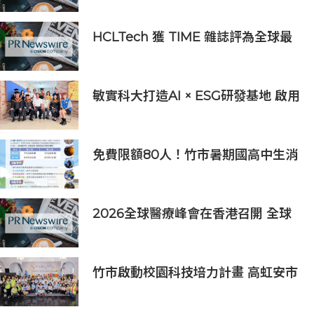
HCLTech 獲 TIME 雜誌評為全球最
具可持續發展表現的企業之一
敏實科大打造AI × ESG研發基地 啟用
AI能源研發中心 助企業邁向淨零碳
排
免費限額80人！竹市暑期國高中生消
防體驗營6/8開放報名
2026全球醫療峰會在香港召開 全球
醫療健康力量共議：讓突破真正抵達
患者
竹市啟動校園科技培力計畫 高虹安市
長：半導體與無人機課程培育未來科
技人才