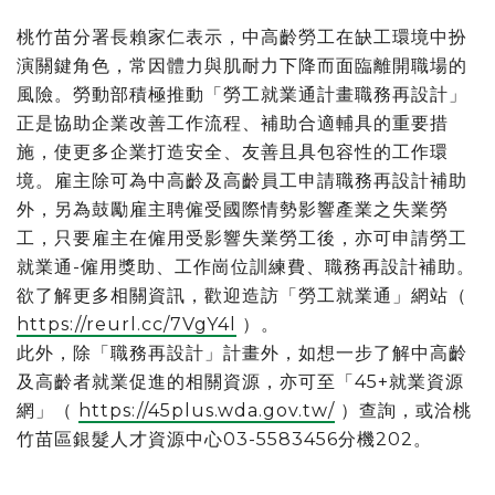
桃竹苗分署長賴家仁表示，中高齡勞工在缺工環境中扮
演關鍵角色，常因體力與肌耐力下降而面臨離開職場的
風險。勞動部積極推動「勞工就業通計畫職務再設計」
正是協助企業改善工作流程、補助合適輔具的重要措
施，使更多企業打造安全、友善且具包容性的工作環
境。雇主除可為中高齡及高齡員工申請職務再設計補助
外，另為鼓勵雇主聘僱受國際情勢影響產業之失業勞
工，只要雇主在僱用受影響失業勞工後，亦可申請勞工
就業通-僱用獎助、工作崗位訓練費、職務再設計補助。
欲了解更多相關資訊，歡迎造訪「勞工就業通」網站（
https://reurl.cc/7VgY4l
）。
此外，除「職務再設計」計畫外，如想一步了解中高齡
及高齡者就業促進的相關資源，亦可至「45+就業資源
網」（
https://45plus.wda.gov.tw/
）查詢，或洽桃
竹苗區銀髮人才資源中心03-5583456分機202。