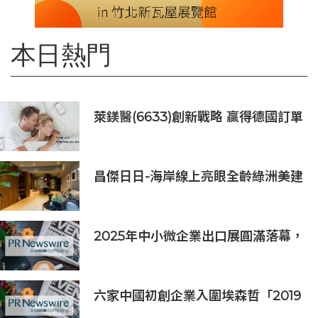
本日熱門
萊鎂醫(6633)創新戰略 贏得德國訂單
銷售
昌傑日日-海岸線上亮眼全齡綠洲美建
築
2025年中小微企業出口展圓滿落幕，
吸引逾63,000名參觀者，簽署9,060
萬美元出口合同
六家中國初創企業入圍埃森哲「2019
亞太區金融科技創新實驗室」